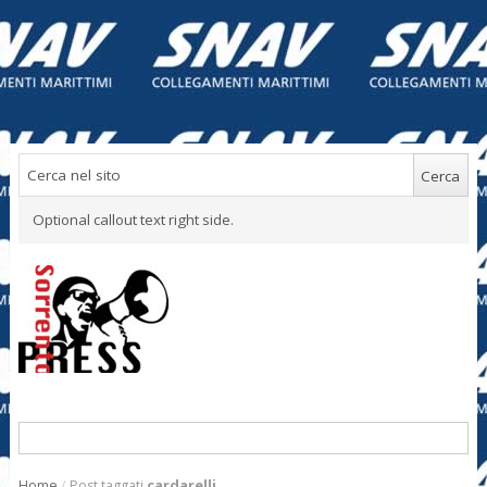
Optional callout text right side.
Home
/
Post taggati
cardarelli