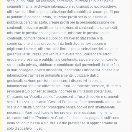
acqua
allerta meteo
anas
scopi pubblicitari. Ad esempio, potremmo utilizzare i tuoi dati per le
seguenti finalità: archiviare informazioni su dispositivo e/o accedervi,
area marina protetta di punta campanella
arresto
utilizzare dati limitati per la selezione della pubblicità, creare profili per
la pubblicità personalizzata, utilizzare profili per la selezione di
Asl Napoli 3 sud
capitaneria di porto
capri
carabinieri
pubblicità personalizzata, creare profili per la personalizzazione dei
castellammare di stabia
circumvesuviana
contenuti, utilizzare profili per la selezione di contenuti personalizzati,
misurare le prestazioni degli annunci, misurare le prestazioni dei
comune di sorrento
concerto
contagi
contenuti, comprendere il pubblico attraverso statistiche o la
combinazione di dati provenienti da fonti diverse, sviluppare e
costiera amalfitana
covid-19
eav
elezioni
migliorare i servizi, utilizzare dati limitati per la selezione dei contenuti,
fondazione sorrento
gori
guardia costiera
incidente
garantire la sicurezza, prevenire e rilevare frodi, correggere errori,
erogare e presentare pubblicità e contenuto, salvare e comunicare le
lavori
lorenzo balducelli
mare
massa lubrense
scelte sulla privacy, abbinare e combinare dati provenienti da altre fonti
di dati, collegare diversi dispositivi, identificare i dispositivi in base alle
massimo coppola
Meta
napoli
ordinanza
informazioni trasmesse automaticamente, utilizzare dati di
penisola sorrentina
piano di sorrento
polizia municipale
geolocalizzazione precisi, riconoscere i dispositivi in base a
informazioni richieste attivamente. Puoi liberamente prestare, rifiutare o
protezione civile
Regione Campania
sant'agnello
revocare il tuo consenso senza incorrere in limitazioni sostanziali.
Cliccando su "Accetta cookie," acconsenti all'uso di cookie e strumenti
sindaco cuomo
sorrento
studenti
temporali
treni
simili. Utilizza il pulsante "Gestisci Preferenze" per personalizzare le tue
turismo
Vico Equense
villa fiorentino
vincenzo de luca
scelte o "Rifiuta tutto" per proseguire senza cookie non strettamente
necessari. Puoi modificare le tue preferenze in qualsiasi momento
cliccando sul link "Preferenze Cookie" in fondo alla pagina o sull'icona
dello scudo in basso a sinistra. Le tue preferenze si applicheranno al
solo dispositivo in uso.