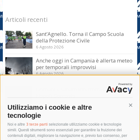
Articoli recenti
Sant’Agnello. Torna il Campo Scuola
della Protezione Civile
6 Agosto 2026
Anche oggi in Campania è allerta meteo
per temporali improvvisi
6 Agosto 2026
Domani e sabato interrotta la linea Eav
Napoli-Sorrento
6 Agosto 2026
Utilizziamo i cookie e altre
Cont
tecnologie
Tag
Noi e altre
3 terze parti
selezionate utilizziamo cookie e tecnologie
simili. Questi strumenti sono essenziali per garantire la fruizione dei
contenuti digitali, migliorare la navigazione e, previo tuo consenso, per