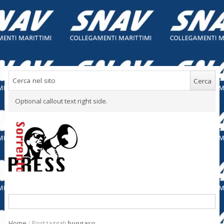
Optional callout text right side.
Home
/
Post taggati
bungaro