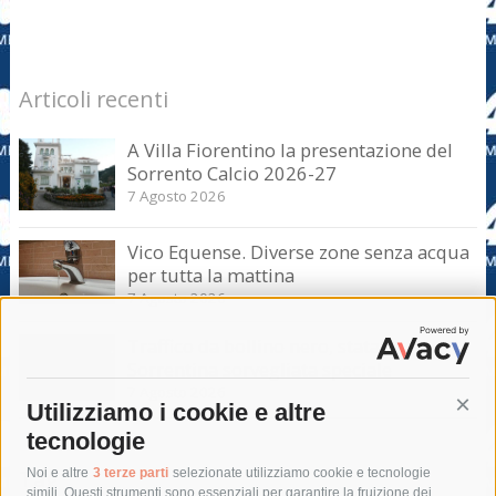
Articoli recenti
A Villa Fiorentino la presentazione del
Sorrento Calcio 2026-27
7 Agosto 2026
Vico Equense. Diverse zone senza acqua
per tutta la mattina
7 Agosto 2026
Traffico da bollino nero, statale
Sorrentina sorvegliata speciale
7 Agosto 2026
Utilizziamo i cookie e altre
Cont
tecnologie
Tag
Noi e altre
3 terze parti
selezionate utilizziamo cookie e tecnologie
simili. Questi strumenti sono essenziali per garantire la fruizione dei