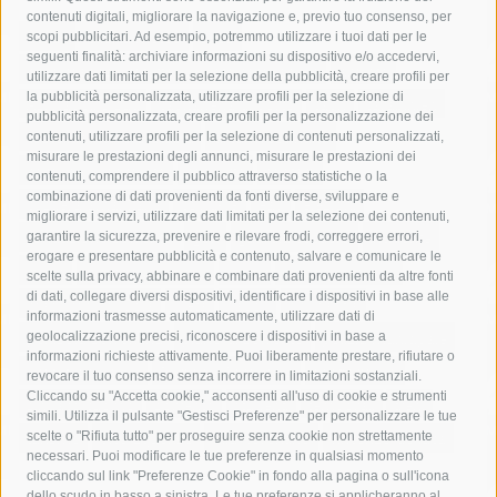
contenuti digitali, migliorare la navigazione e, previo tuo consenso, per
acqua
allerta meteo
anas
scopi pubblicitari. Ad esempio, potremmo utilizzare i tuoi dati per le
seguenti finalità: archiviare informazioni su dispositivo e/o accedervi,
area marina protetta di punta campanella
arresto
utilizzare dati limitati per la selezione della pubblicità, creare profili per
la pubblicità personalizzata, utilizzare profili per la selezione di
Asl Napoli 3 sud
capitaneria di porto
capri
carabinieri
pubblicità personalizzata, creare profili per la personalizzazione dei
castellammare di stabia
circumvesuviana
contenuti, utilizzare profili per la selezione di contenuti personalizzati,
misurare le prestazioni degli annunci, misurare le prestazioni dei
comune di sorrento
concerto
contagi
contenuti, comprendere il pubblico attraverso statistiche o la
combinazione di dati provenienti da fonti diverse, sviluppare e
costiera amalfitana
covid-19
eav
elezioni
migliorare i servizi, utilizzare dati limitati per la selezione dei contenuti,
fondazione sorrento
gori
guardia costiera
incidente
garantire la sicurezza, prevenire e rilevare frodi, correggere errori,
erogare e presentare pubblicità e contenuto, salvare e comunicare le
lavori
lorenzo balducelli
mare
massa lubrense
scelte sulla privacy, abbinare e combinare dati provenienti da altre fonti
di dati, collegare diversi dispositivi, identificare i dispositivi in base alle
massimo coppola
Meta
napoli
ordinanza
informazioni trasmesse automaticamente, utilizzare dati di
penisola sorrentina
piano di sorrento
polizia municipale
geolocalizzazione precisi, riconoscere i dispositivi in base a
informazioni richieste attivamente. Puoi liberamente prestare, rifiutare o
protezione civile
Regione Campania
sant'agnello
revocare il tuo consenso senza incorrere in limitazioni sostanziali.
Cliccando su "Accetta cookie," acconsenti all'uso di cookie e strumenti
sindaco cuomo
sorrento
studenti
temporali
treni
simili. Utilizza il pulsante "Gestisci Preferenze" per personalizzare le tue
turismo
Vico Equense
villa fiorentino
vincenzo de luca
scelte o "Rifiuta tutto" per proseguire senza cookie non strettamente
necessari. Puoi modificare le tue preferenze in qualsiasi momento
cliccando sul link "Preferenze Cookie" in fondo alla pagina o sull'icona
dello scudo in basso a sinistra. Le tue preferenze si applicheranno al