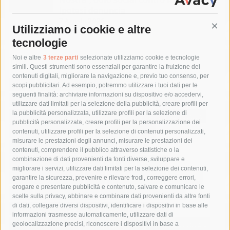
Ipotesi denuncia
7 Agosto 2026
Utilizziamo i cookie e altre
Cont
tecnologie
Tag
Noi e altre
3 terze parti
selezionate utilizziamo cookie e tecnologie
simili. Questi strumenti sono essenziali per garantire la fruizione dei
contenuti digitali, migliorare la navigazione e, previo tuo consenso, per
acqua
allerta meteo
anas
scopi pubblicitari. Ad esempio, potremmo utilizzare i tuoi dati per le
seguenti finalità: archiviare informazioni su dispositivo e/o accedervi,
area marina protetta di punta campanella
arresto
utilizzare dati limitati per la selezione della pubblicità, creare profili per
la pubblicità personalizzata, utilizzare profili per la selezione di
Asl Napoli 3 sud
capitaneria di porto
capri
carabinieri
pubblicità personalizzata, creare profili per la personalizzazione dei
castellammare di stabia
circumvesuviana
contenuti, utilizzare profili per la selezione di contenuti personalizzati,
misurare le prestazioni degli annunci, misurare le prestazioni dei
comune di sorrento
concerto
contagi
contenuti, comprendere il pubblico attraverso statistiche o la
combinazione di dati provenienti da fonti diverse, sviluppare e
costiera amalfitana
covid-19
eav
elezioni
migliorare i servizi, utilizzare dati limitati per la selezione dei contenuti,
fondazione sorrento
gori
guardia costiera
incidente
garantire la sicurezza, prevenire e rilevare frodi, correggere errori,
erogare e presentare pubblicità e contenuto, salvare e comunicare le
lavori
lorenzo balducelli
mare
massa lubrense
scelte sulla privacy, abbinare e combinare dati provenienti da altre fonti
di dati, collegare diversi dispositivi, identificare i dispositivi in base alle
massimo coppola
Meta
napoli
ordinanza
informazioni trasmesse automaticamente, utilizzare dati di
penisola sorrentina
piano di sorrento
polizia municipale
geolocalizzazione precisi, riconoscere i dispositivi in base a