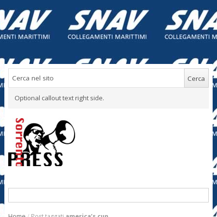
Optional callout text right side.
Home
/
Post taggati
america’s cup