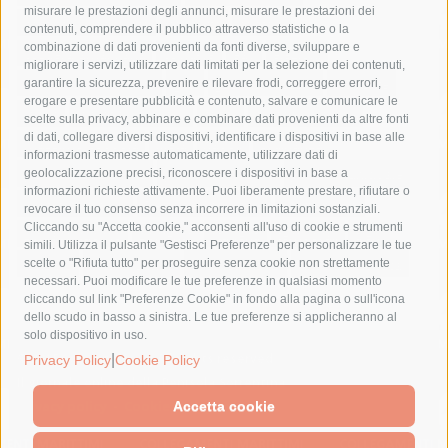
misurare le prestazioni degli annunci, misurare le prestazioni dei
comune di sorrento
concerto
contagi
contenuti, comprendere il pubblico attraverso statistiche o la
combinazione di dati provenienti da fonti diverse, sviluppare e
costiera amalfitana
covid-19
eav
elezioni
migliorare i servizi, utilizzare dati limitati per la selezione dei contenuti,
fondazione sorrento
gori
guardia costiera
incidente
garantire la sicurezza, prevenire e rilevare frodi, correggere errori,
erogare e presentare pubblicità e contenuto, salvare e comunicare le
lavori
lorenzo balducelli
mare
massa lubrense
scelte sulla privacy, abbinare e combinare dati provenienti da altre fonti
di dati, collegare diversi dispositivi, identificare i dispositivi in base alle
massimo coppola
Meta
napoli
ordinanza
informazioni trasmesse automaticamente, utilizzare dati di
penisola sorrentina
piano di sorrento
polizia municipale
geolocalizzazione precisi, riconoscere i dispositivi in base a
informazioni richieste attivamente. Puoi liberamente prestare, rifiutare o
protezione civile
Regione Campania
sant'agnello
revocare il tuo consenso senza incorrere in limitazioni sostanziali.
Cliccando su "Accetta cookie," acconsenti all'uso di cookie e strumenti
sindaco cuomo
sorrento
studenti
temporali
treni
simili. Utilizza il pulsante "Gestisci Preferenze" per personalizzare le tue
turismo
Vico Equense
villa fiorentino
vincenzo de luca
scelte o "Rifiuta tutto" per proseguire senza cookie non strettamente
necessari. Puoi modificare le tue preferenze in qualsiasi momento
cliccando sul link "Preferenze Cookie" in fondo alla pagina o sull'icona
dello scudo in basso a sinistra. Le tue preferenze si applicheranno al
solo dispositivo in uso.
© 2015 SorrentoPress. All rights reserved.
|
Privacy Policy
Cookie Policy
Il giornale online della Penisola Sorrentina
Privacy policy
-
Cookie Policy
Accetta cookie