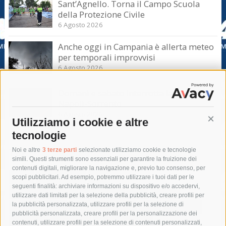
Sant’Agnello. Torna il Campo Scuola
della Protezione Civile
6 Agosto 2026
Anche oggi in Campania è allerta meteo
per temporali improvvisi
6 Agosto 2026
Domani e sabato interrotta la linea Eav
Napoli-Sorrento
6 Agosto 2026
Utilizziamo i cookie e altre
Cont
tecnologie
Tag
Noi e altre
3 terze parti
selezionate utilizziamo cookie e tecnologie
simili. Questi strumenti sono essenziali per garantire la fruizione dei
contenuti digitali, migliorare la navigazione e, previo tuo consenso, per
acqua
allerta meteo
anas
scopi pubblicitari. Ad esempio, potremmo utilizzare i tuoi dati per le
seguenti finalità: archiviare informazioni su dispositivo e/o accedervi,
area marina protetta di punta campanella
arresto
utilizzare dati limitati per la selezione della pubblicità, creare profili per
la pubblicità personalizzata, utilizzare profili per la selezione di
Asl Napoli 3 sud
capitaneria di porto
capri
carabinieri
pubblicità personalizzata, creare profili per la personalizzazione dei
castellammare di stabia
circumvesuviana
contenuti, utilizzare profili per la selezione di contenuti personalizzati,