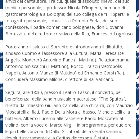
amici del cantautore. Tra cui, quelle di assoluto rilievo, del suo
medico personale, il professor Nicola D’Imperio, primario di
gastroenterologia a Bologna; del suo collega de “I Flippers” e
fotografo personale, il musicista Romolo Forlai; del suo
confessore, il padre domenicano bolognese, don Giovanni
Bertuzzi, e del direttore creativo della Rca, Francesco Logoluso.
Porteranno il saluto di Sorrento e introdurranno il dibattito, il
sindaco Cuomo e l’assessore alla Cultura, Maria Teresa De
Angelis. Modererà Antonino Pane (Il Mattino). Relazioneranno
Antonino Siniscalchi (Il Mattino), Rocco Traisci (Metropolis
Napoli), Antonio Manzo (Il Mattino) ed Ermanno Corsi (Rai).
Concluderà Massimo Milone, direttore di Rai Vaticano.
Seguirà, alle 18:30, presso il Teatro Tasso, il concerto, per
beneficenza, della band musicale maceratese, “The Sputos”,
diretta dal maestro Giuliano Cardella, alla chitarra, con Maurizio
Moscatelli ai fiati, Paolo Della Mora al basso, Michele Lelli alla
batteria, Alberto Lucerna alle tastiere e Paolo Moscatelli al
violino, con la voce di Marco Virgili. In programma, per due ore,
le più belle canzoni di Dalla. Gli introiti della serata saranno
devoluti interamente alla Caritas diocesana. È stata