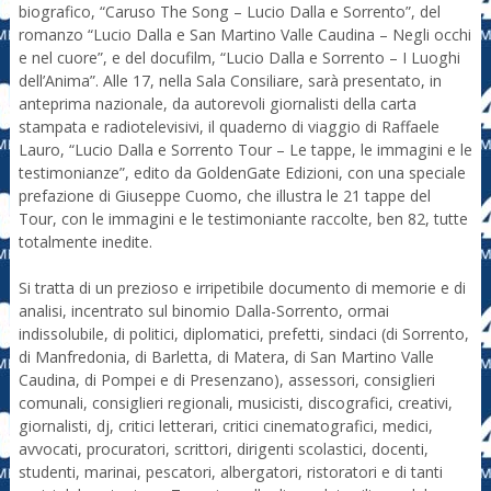
biografico, “Caruso The Song – Lucio Dalla e Sorrento”, del
romanzo “Lucio Dalla e San Martino Valle Caudina – Negli occhi
e nel cuore”, e del docufilm, “Lucio Dalla e Sorrento – I Luoghi
dell’Anima”. Alle 17, nella Sala Consiliare, sarà presentato, in
anteprima nazionale, da autorevoli giornalisti della carta
stampata e radiotelevisivi, il quaderno di viaggio di Raffaele
Lauro, “Lucio Dalla e Sorrento Tour – Le tappe, le immagini e le
testimonianze”, edito da GoldenGate Edizioni, con una speciale
prefazione di Giuseppe Cuomo, che illustra le 21 tappe del
Tour, con le immagini e le testimoniante raccolte, ben 82, tutte
totalmente inedite.
Si tratta di un prezioso e irripetibile documento di memorie e di
analisi, incentrato sul binomio Dalla-Sorrento, ormai
indissolubile, di politici, diplomatici, prefetti, sindaci (di Sorrento,
di Manfredonia, di Barletta, di Matera, di San Martino Valle
Caudina, di Pompei e di Presenzano), assessori, consiglieri
comunali, consiglieri regionali, musicisti, discografici, creativi,
giornalisti, dj, critici letterari, critici cinematografici, medici,
avvocati, procuratori, scrittori, dirigenti scolastici, docenti,
studenti, marinai, pescatori, albergatori, ristoratori e di tanti