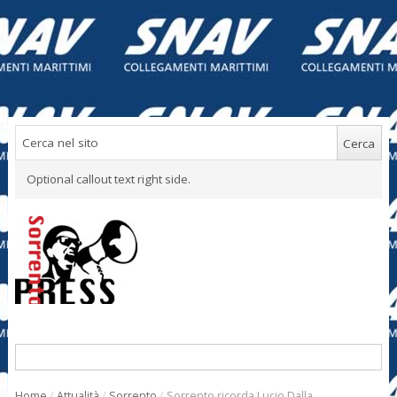
Optional callout text right side.
Home
/
Attualità
/
Sorrento
/
Sorrento ricorda Lucio Dalla