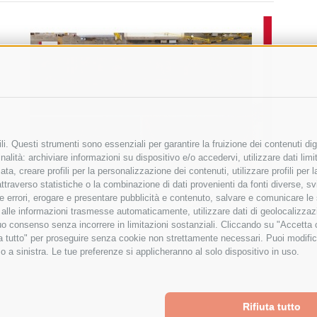
i. Questi strumenti sono essenziali per garantire la fruizione dei contenuti dig
alità: archiviare informazioni su dispositivo e/o accedervi, utilizzare dati limita
zata, creare profili per la personalizzazione dei contenuti, utilizzare profili per
raverso statistiche o la combinazione di dati provenienti da fonti diverse, svilu
ere errori, erogare e presentare pubblicità e contenuto, salvare e comunicare le
base alle informazioni trasmesse automaticamente, utilizzare dati di geolocalizza
tuo consenso senza incorrere in limitazioni sostanziali. Cliccando su "Accetta co
ta tutto" per proseguire senza cookie non strettamente necessari. Puoi modific
o a sinistra. Le tue preferenze si applicheranno al solo dispositivo in uso.
Rifiuta tutto