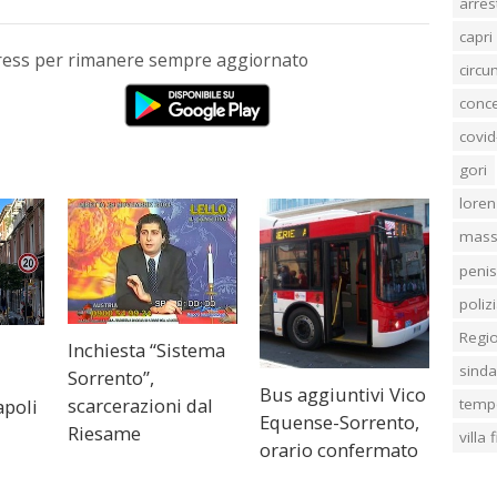
arres
capri
Press per rimanere sempre aggiornato
circ
conc
covid
gori
loren
mass
penis
poliz
Regi
Inchiesta “Sistema
sind
Sorrento”,
Bus aggiuntivi Vico
scarcerazioni dal
apoli
temp
Equense-Sorrento,
Riesame
villa
orario confermato