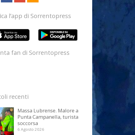
ica l’app di Sorrentopress
nta fan di Sorrentopress
coli recenti
Massa Lubrense. Malore a
Punta Campanella, turista
soccorsa
6 Agosto 2026