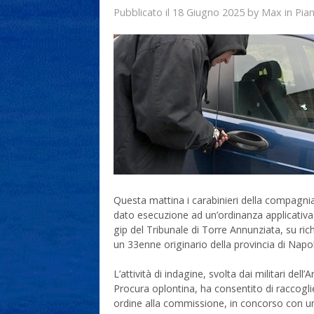
18 Giugno 2025
Max
Pubblicato il
by
in
Pian
Questa mattina i carabinieri della compagnia
dato esecuzione ad un’ordinanza applicativa 
gip del Tribunale di Torre Annunziata, su rich
un 33enne originario della provincia di Napol
L’attività di indagine, svolta dai militari del
Procura oplontina, ha consentito di raccoglie
ordine alla commissione, in concorso con un