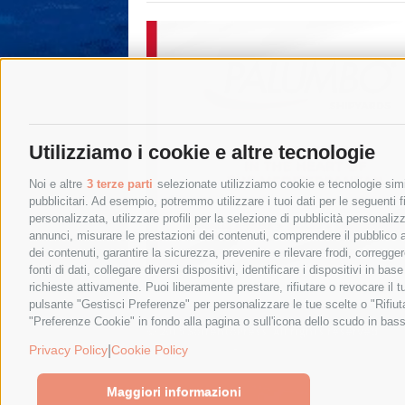
Utilizziamo i cookie e altre tecnologie
Noi e altre
3 terze parti
selezionate utilizziamo cookie e tecnologie simil
pubblicitari. Ad esempio, potremmo utilizzare i tuoi dati per le seguenti fin
personalizzata, utilizzare profili per la selezione di pubblicità personaliz
annunci, misurare le prestazioni dei contenuti, comprendere il pubblico att
dei contenuti, garantire la sicurezza, prevenire e rilevare frodi, corregg
fonti di dati, collegare diversi dispositivi, identificare i dispositivi in 
richieste attivamente. Puoi liberamente prestare, rifiutare o revocare il 
pulsante "Gestisci Preferenze" per personalizzare le tue scelte o "Rifiu
"Preferenze Cookie" in fondo alla pagina o sull'icona dello scudo in bass
© 2015 SorrentoPress. All rights reserved.
Privacy policy
-
Cookie Policy
|
Privacy Policy
Cookie Policy
Maggiori informazioni