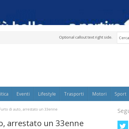
Optional callout text right side.
itica
Eventi
Lifestyle
Trasporti
Motori
Sport
Furto di auto, arrestato un 33enne
Segu
to, arrestato un 33enne