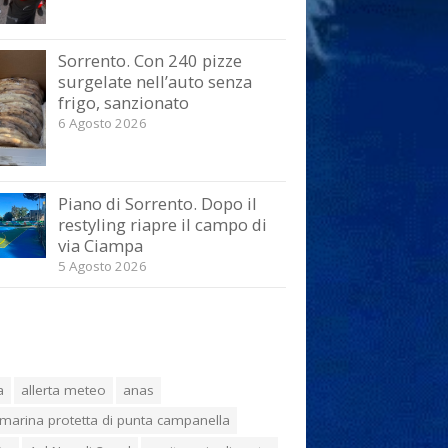
Sorrento. Con 240 pizze
surgelate nell’auto senza
frigo, sanzionato
6 Agosto 2026
Piano di Sorrento. Dopo il
restyling riapre il campo di
via Ciampa
5 Agosto 2026
a
allerta meteo
anas
marina protetta di punta campanella