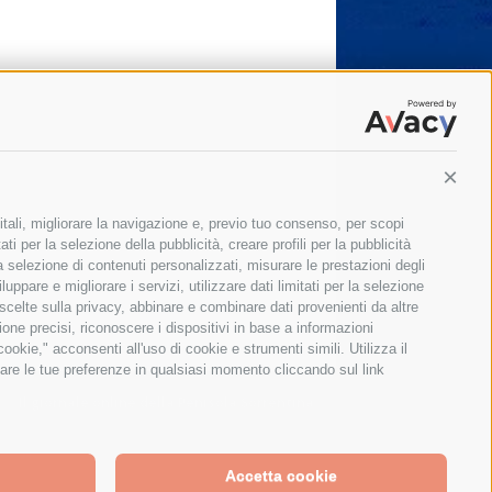
Conti
itali, migliorare la navigazione e, previo tuo consenso, per scopi
ti per la selezione della pubblicità, creare profili per la pubblicità
 la selezione di contenuti personalizzati, misurare le prestazioni degli
ppare e migliorare i servizi, utilizzare dati limitati per la selezione
 scelte sulla privacy, abbinare e combinare dati provenienti da altre
zione precisi, riconoscere i dispositivi in base a informazioni
okie," acconsenti all'uso di cookie e strumenti simili. Utilizza il
are le tue preferenze in qualsiasi momento cliccando sul link
Il giornale online della Penisola Sorrentina
Accetta cookie