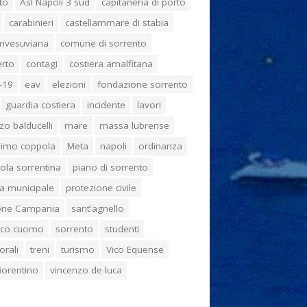
to
Asl Napoli 3 sud
capitaneria di porto
carabinieri
castellammare di stabia
umvesuviana
comune di sorrento
erto
contagi
costiera amalfitana
-19
eav
elezioni
fondazione sorrento
guardia costiera
incidente
lavori
zo balducelli
mare
massa lubrense
imo coppola
Meta
napoli
ordinanza
ola sorrentina
piano di sorrento
ia municipale
protezione civile
one Campania
sant'agnello
aco cuomo
sorrento
studenti
orali
treni
turismo
Vico Equense
 fiorentino
vincenzo de luca