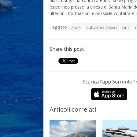
piazza Angelina Lauro) a Priora sono progra
(capolinea presso la chiesa di Santa Maria de
ulteriori informazioni è possibile contattar
Taggato
anas
autolinea tasso
bus
Share this post
Scarica l’app Sorrento
Articoli correlati