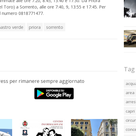
mmate alle ore 7:20, 8:45, 13:40 e 17:30. Da Priora
l Toro) a Sorrento, alle ore 7:40, 9, 13:55 e 17:45. Per
e il numero 0818771477.
nastro verde
priora
sorrento
Tag
Press per rimanere sempre aggiornato
acqu
area 
arres
capri
circ
conc