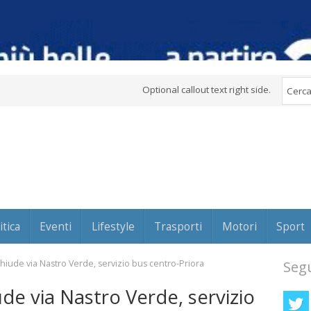
Optional callout text right side.
itica
Eventi
Lifestyle
Trasporti
Motori
Sport
iude via Nastro Verde, servizio bus centro-Priora
Segu
de via Nastro Verde, servizio