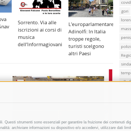
covid
gori
ova
loren
Sorrento. Via alle
L’europarlamentare
Snav
mass
iscrizioni ai corsi di
Adinolfi: In Italia
musica
penis
troppe regole,
dell’Informagiovani
turisti scelgono
poliz
altri Paesi
Regi
sind
temp
villa
i. Questi strumenti sono essenziali per garantire la fruizione dei contenuti dig
alità: archiviare informazioni su dispositivo e/o accedervi, utilizzare dati limita