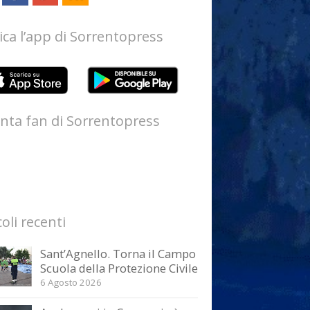
ica l’app di Sorrentopress
nta fan di Sorrentopress
coli recenti
Sant’Agnello. Torna il Campo
Scuola della Protezione Civile
6 Agosto 2026