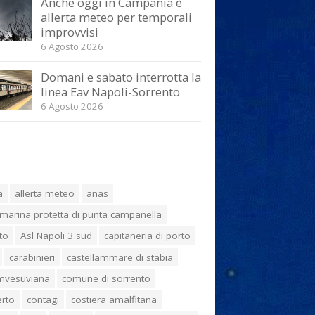
Anche oggi in Campania è
allerta meteo per temporali
improvvisi
6 Agosto 2026
Domani e sabato interrotta la
linea Eav Napoli-Sorrento
6 Agosto 2026
a
allerta meteo
anas
marina protetta di punta campanella
to
Asl Napoli 3 sud
capitaneria di porto
carabinieri
castellammare di stabia
umvesuviana
comune di sorrento
erto
contagi
costiera amalfitana