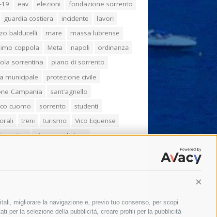
-19
eav
elezioni
fondazione sorrento
guardia costiera
incidente
lavori
zo balducelli
mare
massa lubrense
imo coppola
Meta
napoli
ordinanza
ola sorrentina
piano di sorrento
ia municipale
protezione civile
one Campania
sant'agnello
aco cuomo
sorrento
studenti
orali
treni
turismo
Vico Equense
 fiorentino
vincenzo de luca
Conti
itali, migliorare la navigazione e, previo tuo consenso, per scopi
ti per la selezione della pubblicità, creare profili per la pubblicità