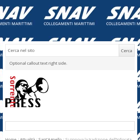
Optional callout text right side.
Home
/
Attualità
/
Sant'Agnello
/
Si rinnova la tradizione dell’Infiorata