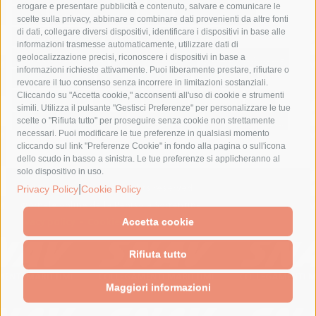
erogare e presentare pubblicità e contenuto, salvare e comunicare le
lavori
lorenzo balducelli
mare
massa lubrense
scelte sulla privacy, abbinare e combinare dati provenienti da altre fonti
di dati, collegare diversi dispositivi, identificare i dispositivi in base alle
massimo coppola
Meta
napoli
ordinanza
informazioni trasmesse automaticamente, utilizzare dati di
penisola sorrentina
piano di sorrento
polizia municipale
geolocalizzazione precisi, riconoscere i dispositivi in base a
informazioni richieste attivamente. Puoi liberamente prestare, rifiutare o
protezione civile
Regione Campania
sant'agnello
revocare il tuo consenso senza incorrere in limitazioni sostanziali.
Cliccando su "Accetta cookie," acconsenti all'uso di cookie e strumenti
sindaco cuomo
sorrento
studenti
temporali
treni
simili. Utilizza il pulsante "Gestisci Preferenze" per personalizzare le tue
turismo
Vico Equense
villa fiorentino
vincenzo de luca
scelte o "Rifiuta tutto" per proseguire senza cookie non strettamente
necessari. Puoi modificare le tue preferenze in qualsiasi momento
cliccando sul link "Preferenze Cookie" in fondo alla pagina o sull'icona
dello scudo in basso a sinistra. Le tue preferenze si applicheranno al
solo dispositivo in uso.
© 2015 SorrentoPress. All rights reserved.
|
Privacy Policy
Cookie Policy
Il giornale online della Penisola Sorrentina
Privacy policy
-
Cookie Policy
Accetta cookie
Rifiuta tutto
Maggiori informazioni