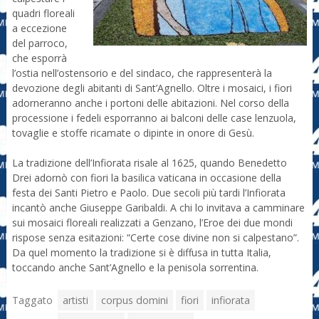
quadri floreali
a eccezione
del parroco,
che esporrà
l’ostia nell’ostensorio e del sindaco, che rappresenterà la
devozione degli abitanti di Sant’Agnello. Oltre i mosaici, i fiori
adorneranno anche i portoni delle abitazioni. Nel corso della
processione i fedeli esporranno ai balconi delle case lenzuola,
tovaglie e stoffe ricamate o dipinte in onore di Gesù.
La tradizione dell’Infiorata risale al 1625, quando Benedetto
Drei adornò con fiori la basilica vaticana in occasione della
festa dei Santi Pietro e Paolo. Due secoli più tardi l’Infiorata
incantò anche Giuseppe Garibaldi. A chi lo invitava a camminare
sui mosaici floreali realizzati a Genzano, l’Eroe dei due mondi
rispose senza esitazioni: “Certe cose divine non si calpestano”.
Da quel momento la tradizione si è diffusa in tutta Italia,
toccando anche Sant’Agnello e la penisola sorrentina.
Taggato
artisti
corpus domini
fiori
infiorata