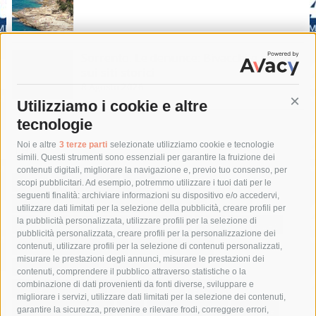
Sorrento. Le denunce: Bivacchi e rifiuti
sui siti storici
8 Agosto 2026
Utilizziamo i cookie e altre
Cont
tecnologie
Tag
Noi e altre
3 terze parti
selezionate utilizziamo cookie e tecnologie
simili. Questi strumenti sono essenziali per garantire la fruizione dei
contenuti digitali, migliorare la navigazione e, previo tuo consenso, per
acqua
allerta meteo
anas
scopi pubblicitari. Ad esempio, potremmo utilizzare i tuoi dati per le
seguenti finalità: archiviare informazioni su dispositivo e/o accedervi,
area marina protetta di punta campanella
arresto
utilizzare dati limitati per la selezione della pubblicità, creare profili per
la pubblicità personalizzata, utilizzare profili per la selezione di
Asl Napoli 3 sud
capitaneria di porto
capri
carabinieri
pubblicità personalizzata, creare profili per la personalizzazione dei
castellammare di stabia
circumvesuviana
contenuti, utilizzare profili per la selezione di contenuti personalizzati,
misurare le prestazioni degli annunci, misurare le prestazioni dei
comune di sorrento
concerto
contagi
contenuti, comprendere il pubblico attraverso statistiche o la
combinazione di dati provenienti da fonti diverse, sviluppare e
costiera amalfitana
covid-19
eav
elezioni
migliorare i servizi, utilizzare dati limitati per la selezione dei contenuti,
fondazione sorrento
gori
guardia costiera
incidente
garantire la sicurezza, prevenire e rilevare frodi, correggere errori,