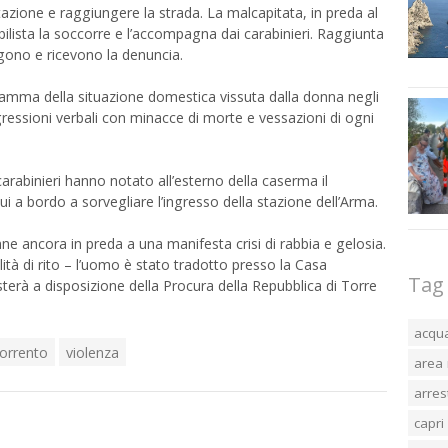
bitazione e raggiungere la strada. La malcapitata, in preda al
ilista la soccorre e l’accompagna dai carabinieri. Raggiunta
olgono e ricevono la denuncia.
dramma della situazione domestica vissuta dalla donna negli
ressioni verbali con minacce di morte e vessazioni di ogni
arabinieri hanno notato all’esterno della caserma il
i a bordo a sorvegliare l’ingresso della stazione dell’Arma.
enne ancora in preda a una manifesta crisi di rabbia e gelosia.
tà di rito – l’uomo è stato tradotto presso la Casa
Tag
terà a disposizione della Procura della Repubblica di Torre
acqu
sorrento
violenza
area 
arres
capri