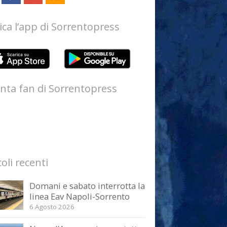
ica l’app di Sorrentopress
nta fan di Sorrentopress
coli recenti
Domani e sabato interrotta la
linea Eav Napoli-Sorrento
6 Agosto 2026