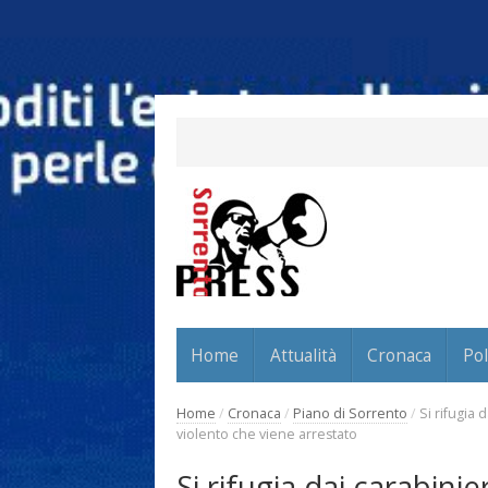
Home
Attualità
Cronaca
Pol
Home
/
Cronaca
/
Piano di Sorrento
/
Si rifugia
violento che viene arrestato
Si rifugia dai carabini