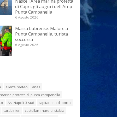
Nasce l’Area marina protetta
di Capri, gli auguri dell’Amp
Punta Campanella
6 Agosto 2026
Massa Lubrense. Malore a
Punta Campanella, turista
soccorsa
6 Agosto 2026
a
allerta meteo
anas
marina protetta di punta campanella
to
Asl Napoli 3 sud
capitaneria di porto
carabinieri
castellammare di stabia