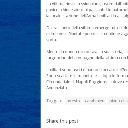
La vittima riesce a svincolarsi, uscire dall’a
panico, chiede aiuto ai passanti. Un automob
la locale stazione dell’Arma i militari la acc
Dal racconto della vittima emerge tutto il 
ultimi mesi. Ripetute percosse, continue agg
sorta.
Mentre la donna raccontava la sua storia, i c
furgoncino del compagno della vittima con lu
I militari sono usciti e hanno bloccato il 47
Sono scattate le manette e – dopo le formali
Circondariale di Napoli Poggioreale dove res
Annunziata.
Taggato
arresto
carabinieri
piano di 
Share this post