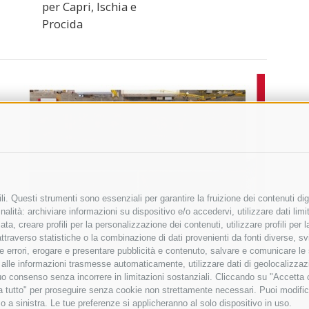
per Capri, Ischia e
Procida
i. Questi strumenti sono essenziali per garantire la fruizione dei contenuti dig
alità: archiviare informazioni su dispositivo e/o accedervi, utilizzare dati limita
zata, creare profili per la personalizzazione dei contenuti, utilizzare profili per
raverso statistiche o la combinazione di dati provenienti da fonti diverse, svilu
ere errori, erogare e presentare pubblicità e contenuto, salvare e comunicare le
base alle informazioni trasmesse automaticamente, utilizzare dati di geolocalizza
tuo consenso senza incorrere in limitazioni sostanziali. Cliccando su "Accetta co
ta tutto" per proseguire senza cookie non strettamente necessari. Puoi modific
o a sinistra. Le tue preferenze si applicheranno al solo dispositivo in uso.