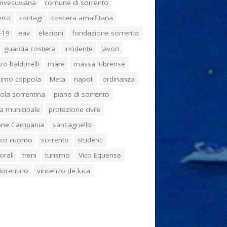
umvesuviana
comune di sorrento
erto
contagi
costiera amalfitana
-19
eav
elezioni
fondazione sorrento
guardia costiera
incidente
lavori
zo balducelli
mare
massa lubrense
imo coppola
Meta
napoli
ordinanza
ola sorrentina
piano di sorrento
ia municipale
protezione civile
one Campania
sant'agnello
aco cuomo
sorrento
studenti
orali
treni
turismo
Vico Equense
 fiorentino
vincenzo de luca