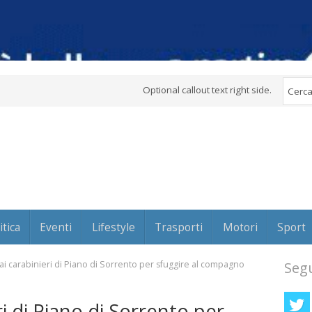
Optional callout text right side.
itica
Eventi
Lifestyle
Trasporti
Motori
Sport
 dai carabinieri di Piano di Sorrento per sfuggire al compagno
Segu
eri di Piano di Sorrento per