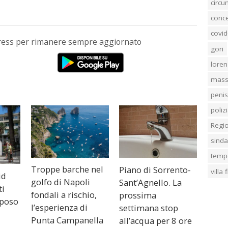
circ
conc
covid
Press per rimanere sempre aggiornato
gori
loren
mass
penis
poliz
Regi
sind
temp
Troppe barche nel
Piano di Sorrento-
villa
id
golfo di Napoli
Sant’Agnello. La
ti
fondali a rischio,
prossima
iposo
l’esperienza di
settimana stop
Punta Campanella
all’acqua per 8 ore