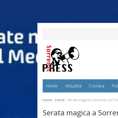
Home
Attualità
Cronaca
Pol
Home
/
Eventi
/
Serata magica a Sorrento per l’o
Serata magica a Sorre