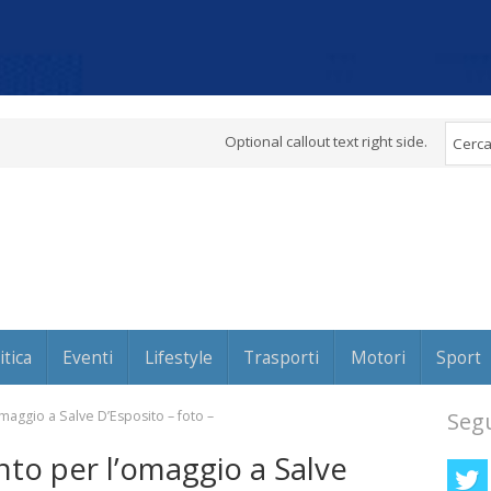
Optional callout text right side.
itica
Eventi
Lifestyle
Trasporti
Motori
Sport
maggio a Salve D’Esposito – foto –
Segu
nto per l’omaggio a Salve