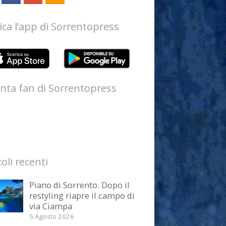
ica l’app di Sorrentopress
nta fan di Sorrentopress
coli recenti
Piano di Sorrento. Dopo il
restyling riapre il campo di
via Ciampa
5 Agosto 2026