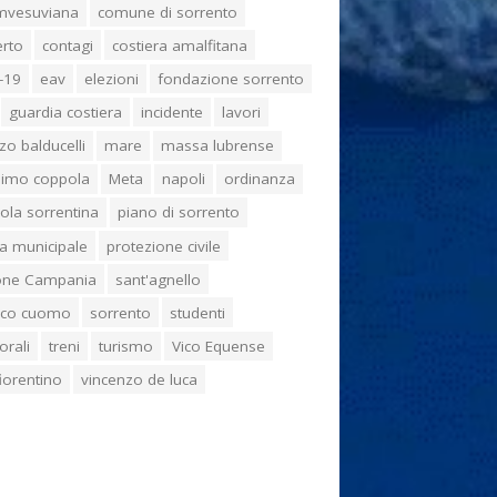
umvesuviana
comune di sorrento
erto
contagi
costiera amalfitana
-19
eav
elezioni
fondazione sorrento
guardia costiera
incidente
lavori
zo balducelli
mare
massa lubrense
imo coppola
Meta
napoli
ordinanza
ola sorrentina
piano di sorrento
ia municipale
protezione civile
one Campania
sant'agnello
aco cuomo
sorrento
studenti
orali
treni
turismo
Vico Equense
 fiorentino
vincenzo de luca