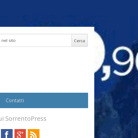
Contatti
i SorrentoPress