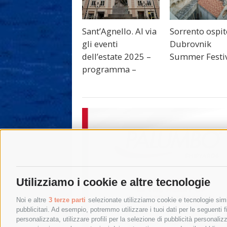
Sant’Agnello. Al via
Sorrento ospit
gli eventi
Dubrovnik
dell’estate 2025 –
Summer Festi
programma –
Utilizziamo i cookie e altre tecnologie
Noi e altre
3 terze parti
selezionate utilizziamo cookie e tecnologie simil
pubblicitari. Ad esempio, potremmo utilizzare i tuoi dati per le seguenti fin
personalizzata, utilizzare profili per la selezione di pubblicità personaliz