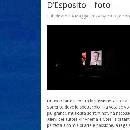
D’Esposito – foto –
4 Maggio 2024
Nino press
Pubblicato il
by
Quando l’arte incontra la passione scatena a
Sorrento dove lo spettacolo “Na vota se vo’ be
più grande musicista sorrentino”, ha riscos
allievi dell’autore di “Anema e Core” e di tant
perfetta alchimia di arte e passione, a rega