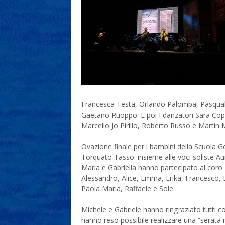
Francesca Testa, Orlando Palomba, Pasquale 
Gaetano Ruoppo. E poi I danzatori Sara Coppo
Marcello Jo Pirillo, Roberto Russo e Martin 
Ovazione finale per i bambini della Scuola Ge
Torquato Tasso: insieme alle voci soliste Au
Maria e Gabriella hanno partecipato al coro
Alessandro, Alice, Emma, Erika, Francesco, 
Paola Maria, Raffaele e Sole.
Michele e Gabriele hanno ringraziato tutti c
hanno reso possibile realizzare una “serata