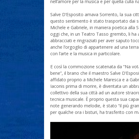
nell’amore per la musica e per quella culla na
Salve D’Esposito amava Sorrento, la sua citt
questo sentimento è stato trasportato dai suo
Michele e Gabriele, in maniera poetica alla S
oggi che, in un Teatro Tasso gremito, li ha a
abbracciati e ringraziati per aver saputo toc
anche l’orgoglio di appartenere ad una terr
con l’arte e la musica in particolare.
E così la commozione scatenata da “Na vota
bene”, il brano che il maestro Salve D’Espos
affidato proprio a Michele Maresca e a Gabr
Iaconis prima di morire, è diventata un abbr
collettivo della sua città ad un autore strao
tecnica musicale. È proprio questa sua capa
note generando melodie, è stato “il più g
per qualche ora i bisturi, ha trasferito con m