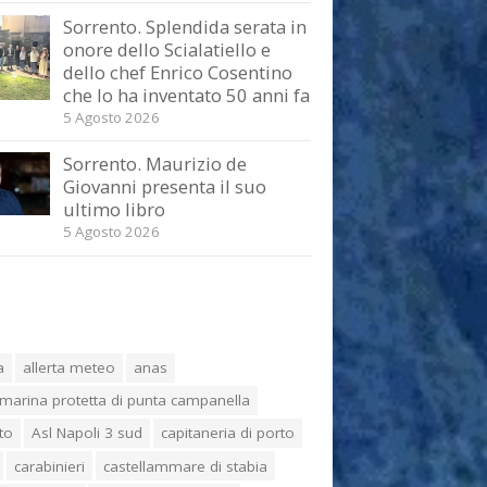
Sorrento. Splendida serata in
onore dello Scialatiello e
dello chef Enrico Cosentino
che lo ha inventato 50 anni fa
5 Agosto 2026
Sorrento. Maurizio de
Giovanni presenta il suo
ultimo libro
5 Agosto 2026
a
allerta meteo
anas
marina protetta di punta campanella
to
Asl Napoli 3 sud
capitaneria di porto
carabinieri
castellammare di stabia