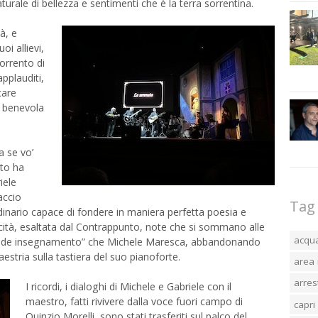
turale di bellezza e sentimenti che è la terra sorrentina.
à, e
i allievi,
orrento di
pplauditi,
care
a benevola
 se vo’
ito ha
iele
accio
Tag
rdinario capace di fondere in maniera perfetta poesia e
cità, esaltata dal Contrappunto, note che si sommano alle
acqu
rande insegnamento” che Michele Maresca, abbandonando
aestria sulla tastiera del suo pianoforte.
area 
arres
I ricordi, i dialoghi di Michele e Gabriele con il
maestro, fatti rivivere dalla voce fuori campo di
capri
Quinzio Morelli, sono stati trasferiti sul palco del