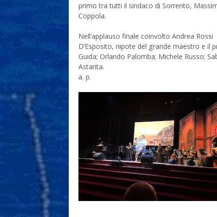
primo tra tutti il sindaco di Sorrento, Massi
Coppola.
Nell’applauso finale coinvolto Andrea Rossi
D’Esposito, nipote del grande maestro e il 
Guida; Orlando Palomba; Michele Russo; Saba
Astarita.
a. p.