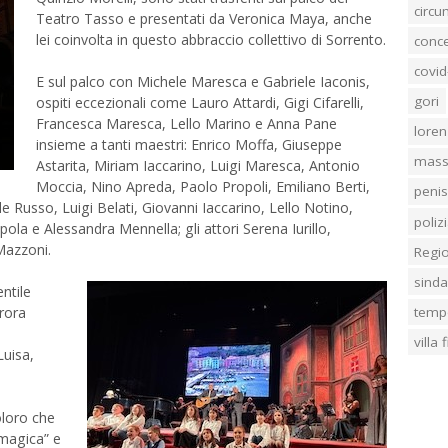
circ
Teatro Tasso e presentati da Veronica Maya, anche
lei coinvolta in questo abbraccio collettivo di Sorrento.
conc
covid
E sul palco con Michele Maresca e Gabriele Iaconis,
gori
ospiti eccezionali come Lauro Attardi, Gigi Cifarelli,
Francesca Maresca, Lello Marino e Anna Pane
loren
insieme a tanti maestri: Enrico Moffa, Giuseppe
mass
Astarita, Miriam Iaccarino, Luigi Maresca, Antonio
Moccia, Nino Apreda, Paolo Propoli, Emiliano Berti,
penis
Russo, Luigi Belati, Giovanni Iaccarino, Lello Notino,
poliz
la e Alessandra Mennella; gli attori Serena Iurillo,
Mazzoni.
Regi
sind
ntile
temp
rora
villa
Luisa,
oloro che
 magica” e