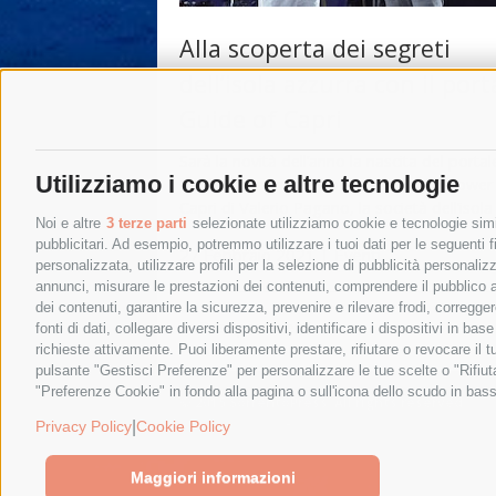
Alla scoperta dei segreti
dell’isola azzurra con il port
Guide of Capri
Sarà la novità dell’anno la nascita del portal
Utilizziamo i cookie e altre tecnologie
Guide of Capri, creato e ideato dalla Powe
Capri di Valerio Pagano, la società dell’isola
Noi e altre
3 terze parti
selezionate utilizziamo cookie e tecnologie simil
pubblicitari. Ad esempio, potremmo utilizzare i tuoi dati per le seguenti fin
27 Febbraio 2021
|
Eventi
personalizzata, utilizzare profili per la selezione di pubblicità personaliz
annunci, misurare le prestazioni dei contenuti, comprendere il pubblico att
dei contenuti, garantire la sicurezza, prevenire e rilevare frodi, corregg
←
Post precedenti
fonti di dati, collegare diversi dispositivi, identificare i dispositivi in 
richieste attivamente. Puoi liberamente prestare, rifiutare o revocare il 
pulsante "Gestisci Preferenze" per personalizzare le tue scelte o "Rifiu
"Preferenze Cookie" in fondo alla pagina o sull'icona dello scudo in bass
© 2015 SorrentoPress. All rights reserved.
Privacy policy
-
Cookie Policy
|
Privacy Policy
Cookie Policy
Maggiori informazioni