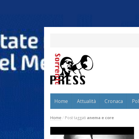
Home
Attualità
Cronaca
Pol
Home
/
Post taggati
anema e core