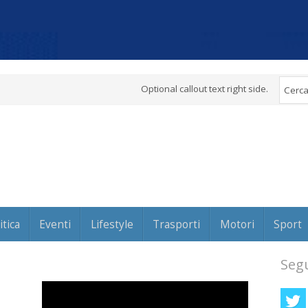
Optional callout text right side.
itica
Eventi
Lifestyle
Trasporti
Motori
Sport
Segu