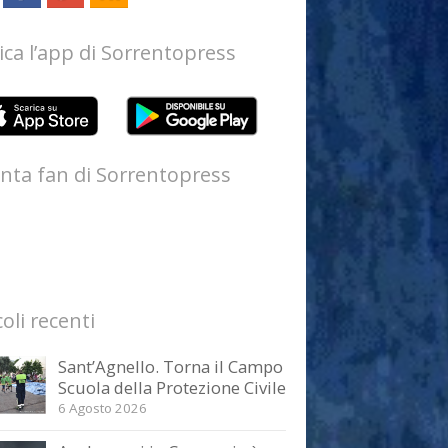
ica l’app di Sorrentopress
nta fan di Sorrentopress
coli recenti
Sant’Agnello. Torna il Campo
Scuola della Protezione Civile
6 Agosto 2026