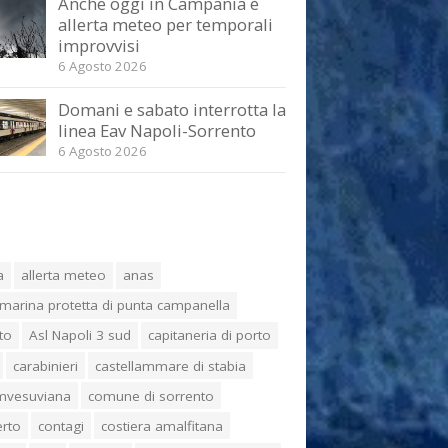
Anche oggi in Campania è
allerta meteo per temporali
improvvisi
6 Agosto 2026
Domani e sabato interrotta la
linea Eav Napoli-Sorrento
6 Agosto 2026
a
allerta meteo
anas
marina protetta di punta campanella
to
Asl Napoli 3 sud
capitaneria di porto
carabinieri
castellammare di stabia
umvesuviana
comune di sorrento
erto
contagi
costiera amalfitana