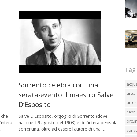
Tag
Sorrento celebra con una
acqu
serata-evento il maestro Salve
area 
arres
D’Esposito
capri
à che
Salve D’Esposito, orgoglio di Sorrento (dove
circ
’intera
nacque il 9 agosto del 1903) e dell’intera penisola
 …
sorrentina, oltre ad essere l’autore di una …
conc