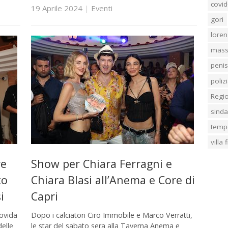
covid
19 Aprile 2024
|
Eventi
gori
loren
mass
penis
poliz
Regi
sind
temp
villa
re
Show per Chiara Ferragni e
to
Chiara Blasi all’Anema e Core di
i
Capri
ovida
Dopo i calciatori Ciro Immobile e Marco Verratti,
delle
le star del sabato sera alla Taverna Anema e