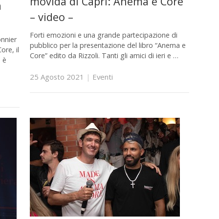
movida di Capri: Anema e Core
a
– video –
Forti emozioni e una grande partecipazione di
nnier
pubblico per la presentazione del libro “Anema e
re, il
Core” edito da Rizzoli. Tanti gli amici di ieri e …
, è
25 Agosto 2021
|
Eventi