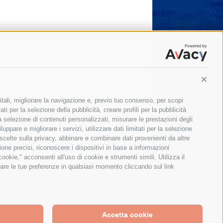
Conti
itali, migliorare la navigazione e, previo tuo consenso, per scopi
ti per la selezione della pubblicità, creare profili per la pubblicità
 la selezione di contenuti personalizzati, misurare le prestazioni degli
ppare e migliorare i servizi, utilizzare dati limitati per la selezione
 scelte sulla privacy, abbinare e combinare dati provenienti da altre
zione precisi, riconoscere i dispositivi in base a informazioni
okie," acconsenti all'uso di cookie e strumenti simili. Utilizza il
are le tue preferenze in qualsiasi momento cliccando sul link
Il giornale online della Penisola Sorrentina
Accetta cookie