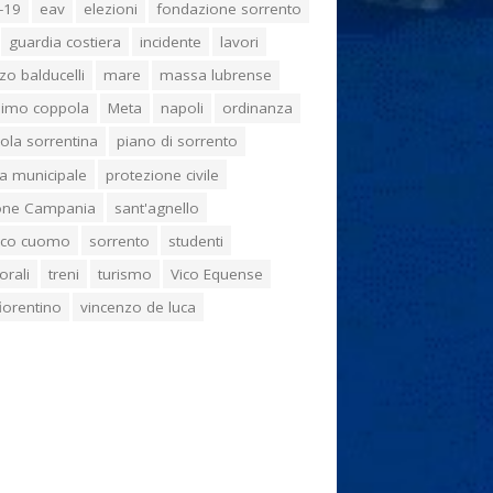
-19
eav
elezioni
fondazione sorrento
guardia costiera
incidente
lavori
zo balducelli
mare
massa lubrense
imo coppola
Meta
napoli
ordinanza
ola sorrentina
piano di sorrento
ia municipale
protezione civile
one Campania
sant'agnello
aco cuomo
sorrento
studenti
orali
treni
turismo
Vico Equense
 fiorentino
vincenzo de luca