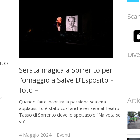
Scar
Dive
uto
Serata magica a Sorrento per
l’omaggio a Salve D’Esposito –
foto –
ra
Arti
Quando l’arte incontra la passione scatena
applausi. Ed è stato così anche ieri sera al Teatro
Tasso di Sorrento dove lo spettacolo “Na vota se
vo’ …
4 Maggio 2024
|
Eventi