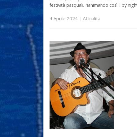
festività pasquali, rianimando così il by nigh
4 Aprile 2024
|
Attualità