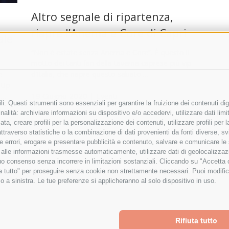
Altro segnale di ripartenza,
riapre l’Anema e Core di Capri
ale
“Non è estate senza Anema e Core”. È questo il
motto dei tanti fan della taverna caprese più vip
d’Italia, che riapre questo sabato …
e
r Up
19 Giugno 2020
|
Eventi
 …
i. Questi strumenti sono essenziali per garantire la fruizione dei contenuti dig
alità: archiviare informazioni su dispositivo e/o accedervi, utilizzare dati limita
zata, creare profili per la personalizzazione dei contenuti, utilizzare profili per
raverso statistiche o la combinazione di dati provenienti da fonti diverse, svilu
ere errori, erogare e presentare pubblicità e contenuto, salvare e comunicare le
base alle informazioni trasmesse automaticamente, utilizzare dati di geolocalizza
tuo consenso senza incorrere in limitazioni sostanziali. Cliccando su "Accetta co
ta tutto" per proseguire senza cookie non strettamente necessari. Puoi modific
o a sinistra. Le tue preferenze si applicheranno al solo dispositivo in uso.
Rifiuta tutto