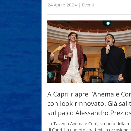
24 Aprile 2024
|
Eventi
A Capri riapre l’Anema e Co
con look rinnovato. Già sali
sul palco Alessandro Prezios
La Taverna Anema e Core, simbolo della m
di Capri, ha riaperto i battenti in occasione 