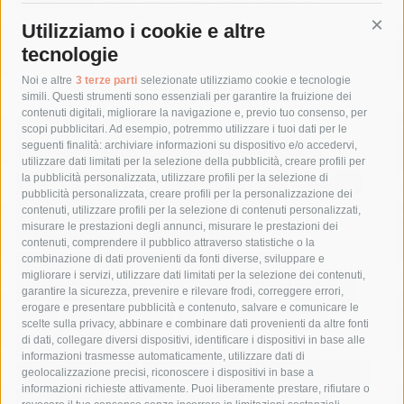
9 Agosto 2026
Utilizziamo i cookie e altre
Cont
tecnologie
Tag
Noi e altre
3 terze parti
selezionate utilizziamo cookie e tecnologie
simili. Questi strumenti sono essenziali per garantire la fruizione dei
contenuti digitali, migliorare la navigazione e, previo tuo consenso, per
acqua
allerta meteo
anas
scopi pubblicitari. Ad esempio, potremmo utilizzare i tuoi dati per le
seguenti finalità: archiviare informazioni su dispositivo e/o accedervi,
area marina protetta di punta campanella
arresto
utilizzare dati limitati per la selezione della pubblicità, creare profili per
la pubblicità personalizzata, utilizzare profili per la selezione di
Asl Napoli 3 sud
capitaneria di porto
capri
carabinieri
pubblicità personalizzata, creare profili per la personalizzazione dei
castellammare di stabia
circumvesuviana
contenuti, utilizzare profili per la selezione di contenuti personalizzati,
misurare le prestazioni degli annunci, misurare le prestazioni dei
comune di sorrento
concerto
contagi
contenuti, comprendere il pubblico attraverso statistiche o la
combinazione di dati provenienti da fonti diverse, sviluppare e
costiera amalfitana
covid-19
eav
elezioni
migliorare i servizi, utilizzare dati limitati per la selezione dei contenuti,
fondazione sorrento
gori
guardia costiera
incidente
garantire la sicurezza, prevenire e rilevare frodi, correggere errori,
erogare e presentare pubblicità e contenuto, salvare e comunicare le
lavori
lorenzo balducelli
mare
massa lubrense
scelte sulla privacy, abbinare e combinare dati provenienti da altre fonti
di dati, collegare diversi dispositivi, identificare i dispositivi in base alle
massimo coppola
Meta
napoli
ordinanza
informazioni trasmesse automaticamente, utilizzare dati di
penisola sorrentina
piano di sorrento
polizia municipale
geolocalizzazione precisi, riconoscere i dispositivi in base a
informazioni richieste attivamente. Puoi liberamente prestare, rifiutare o
protezione civile
Regione Campania
sant'agnello