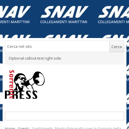
Optional callout text right side.
Home
/
Eventi
/
Sant’Agnello. Mostra fotografica per la Giornata della