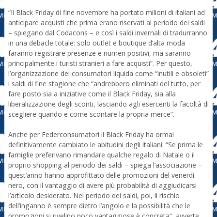
“Il Black Friday di fine novembre ha portato milioni di italiani ad
anticipare acquisti che prima erano riservati al periodo dei saldi
– spiegano dal Codacons – e così i saldi invernali di tradurranno
in una debacle totale: solo outlet e boutique d’alta moda
faranno registrare presenze e numeri positivi, ma saranno
principalmente i turisti stranieri a fare acquisti”. Per questo,
l’organizzazione dei consumatori liquida come “inutili e obsoleti”
i saldi di fine stagione che “andrebbero eliminati del tutto, per
fare posto sia a iniziative come il Black Friday, sia alla
liberalizzazione degli sconti, lasciando agli esercenti la facoltà di
scegliere quando e come scontare la propria merce”.
Anche per Federconsumatori il Black Friday ha ormai
definitivamente cambiato le abitudini degli italiani: “Se prima le
famiglie preferivano rimandare qualche regalo di Natale o il
proprio shopping al periodo dei saldi – spiega l’associazione –
quest’anno hanno approfittato delle promozioni del venerdì
nero, con il vantaggio di avere più probabilità di aggiudicarsi
l’articolo desiderato. Nel periodo dei saldi, poi, il rischio
dell’inganno è sempre dietro l’angolo e la possibilità che le
promozioni si rivelino poco vantaggiose è concreta”, avverte