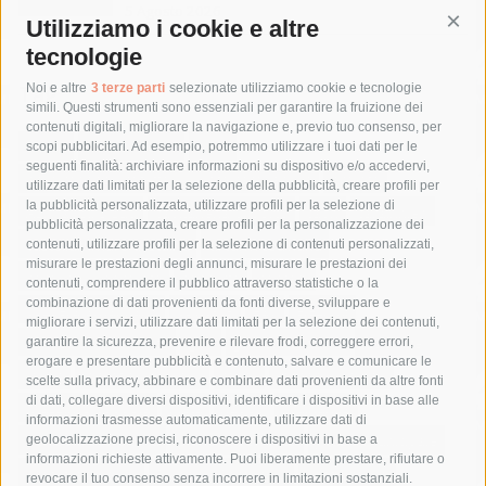
5 Agosto 2026
Utilizziamo i cookie e altre
Cont
tecnologie
Tag
Noi e altre
3 terze parti
selezionate utilizziamo cookie e tecnologie
simili. Questi strumenti sono essenziali per garantire la fruizione dei
contenuti digitali, migliorare la navigazione e, previo tuo consenso, per
acqua
allerta meteo
anas
scopi pubblicitari. Ad esempio, potremmo utilizzare i tuoi dati per le
seguenti finalità: archiviare informazioni su dispositivo e/o accedervi,
area marina protetta di punta campanella
arresto
utilizzare dati limitati per la selezione della pubblicità, creare profili per
la pubblicità personalizzata, utilizzare profili per la selezione di
Asl Napoli 3 sud
capitaneria di porto
capri
carabinieri
pubblicità personalizzata, creare profili per la personalizzazione dei
castellammare di stabia
circumvesuviana
contenuti, utilizzare profili per la selezione di contenuti personalizzati,
misurare le prestazioni degli annunci, misurare le prestazioni dei
comune di sorrento
concerto
contagi
contenuti, comprendere il pubblico attraverso statistiche o la
combinazione di dati provenienti da fonti diverse, sviluppare e
costiera amalfitana
covid-19
eav
elezioni
migliorare i servizi, utilizzare dati limitati per la selezione dei contenuti,
fondazione sorrento
gori
guardia costiera
incidente
garantire la sicurezza, prevenire e rilevare frodi, correggere errori,
erogare e presentare pubblicità e contenuto, salvare e comunicare le
lavori
lorenzo balducelli
mare
massa lubrense
scelte sulla privacy, abbinare e combinare dati provenienti da altre fonti
di dati, collegare diversi dispositivi, identificare i dispositivi in base alle
massimo coppola
Meta
napoli
ordinanza
informazioni trasmesse automaticamente, utilizzare dati di
penisola sorrentina
piano di sorrento
polizia municipale
geolocalizzazione precisi, riconoscere i dispositivi in base a
informazioni richieste attivamente. Puoi liberamente prestare, rifiutare o
protezione civile
Regione Campania
sant'agnello
revocare il tuo consenso senza incorrere in limitazioni sostanziali.