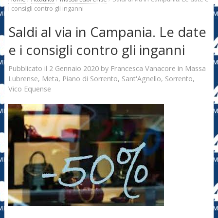
i consigli contro gli inganni
Saldi al via in Campania. Le date
e i consigli contro gli inganni
2 Gennaio 2020
Francesca Vanacore
Pubblicato il
by
in
Massa
Lubrense
,
Meta
,
Piano di Sorrento
,
Sant'Agnello
,
Sorrento
,
Vico Equense