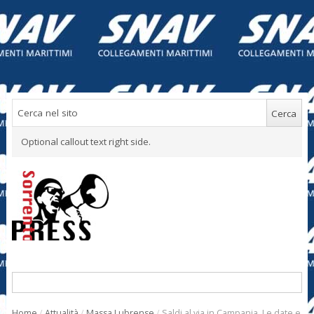
Optional callout text right side.
Home
/
Attualità
/
Massa Lubrense
/
Saldi al via in Campania. Le date e