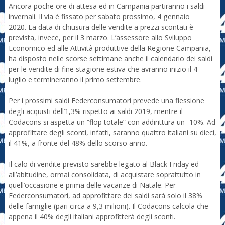
Ancora poche ore di attesa ed in Campania partiranno i saldi
invernali. Il via è fissato per sabato prossimo, 4 gennaio
2020. La data di chiusura delle vendite a prezzi scontati è
prevista, invece, per il 3 marzo. L’assessore allo Sviluppo
Economico ed alle Attività produttive della Regione Campania,
ha disposto nelle scorse settimane anche il calendario dei saldi
per le vendite di fine stagione estiva che avranno inizio il 4
luglio e termineranno il primo settembre.
Per i prossimi saldi Federconsumatori prevede una flessione
degli acquisti dell’1,3% rispetto ai saldi 2019, mentre il
Codacons si aspetta un “flop totale” con addirittura un -10%. Ad
approfittare degli sconti, infatti, saranno quattro italiani su dieci,
il 41%, a fronte del 48% dello scorso anno.
Il calo di vendite previsto sarebbe legato al Black Friday ed
all’abitudine, ormai consolidata, di acquistare soprattutto in
quell’occasione e prima delle vacanze di Natale. Per
Federconsumatori, ad approfittare dei saldi sarà solo il 38%
delle famiglie (pari circa a 9,3 milioni). Il Codacons calcola che
appena il 40% degli italiani approfitterà degli sconti.