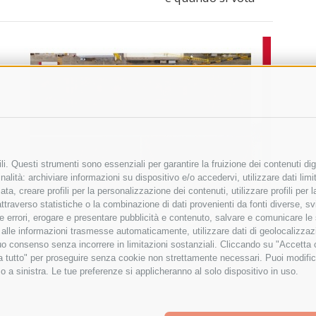
i. Questi strumenti sono essenziali per garantire la fruizione dei contenuti dig
alità: archiviare informazioni su dispositivo e/o accedervi, utilizzare dati limita
zata, creare profili per la personalizzazione dei contenuti, utilizzare profili per
raverso statistiche o la combinazione di dati provenienti da fonti diverse, svilu
ere errori, erogare e presentare pubblicità e contenuto, salvare e comunicare le
base alle informazioni trasmesse automaticamente, utilizzare dati di geolocalizza
tuo consenso senza incorrere in limitazioni sostanziali. Cliccando su "Accetta co
ta tutto" per proseguire senza cookie non strettamente necessari. Puoi modific
o a sinistra. Le tue preferenze si applicheranno al solo dispositivo in uso.