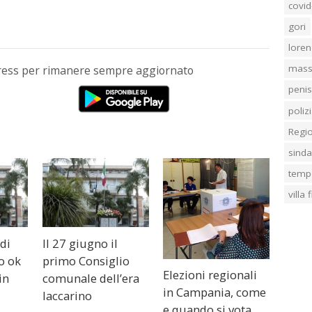
covid
gori
loren
mass
Press per rimanere sempre aggiornato
penis
poliz
Regi
sind
temp
villa
 di
Il 27 giugno il
o ok
primo Consiglio
Elezioni regionali
 in
comunale dell’era
in Campania, come
Iaccarino
e quando si vota