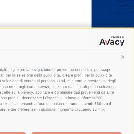
Conti
itali, migliorare la navigazione e, previo tuo consenso, per scopi
ti per la selezione della pubblicità, creare profili per la pubblicità
 la selezione di contenuti personalizzati, misurare le prestazioni degli
ppare e migliorare i servizi, utilizzare dati limitati per la selezione
 scelte sulla privacy, abbinare e combinare dati provenienti da altre
zione precisi, riconoscere i dispositivi in base a informazioni
okie," acconsenti all'uso di cookie e strumenti simili. Utilizza il
are le tue preferenze in qualsiasi momento cliccando sul link
Il giornale online della Penisola Sorrentina