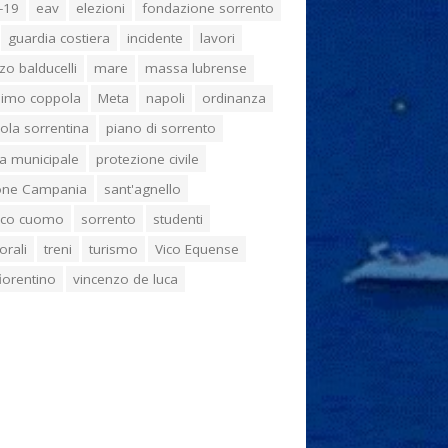
-19
eav
elezioni
fondazione sorrento
guardia costiera
incidente
lavori
zo balducelli
mare
massa lubrense
imo coppola
Meta
napoli
ordinanza
ola sorrentina
piano di sorrento
ia municipale
protezione civile
one Campania
sant'agnello
aco cuomo
sorrento
studenti
orali
treni
turismo
Vico Equense
 fiorentino
vincenzo de luca