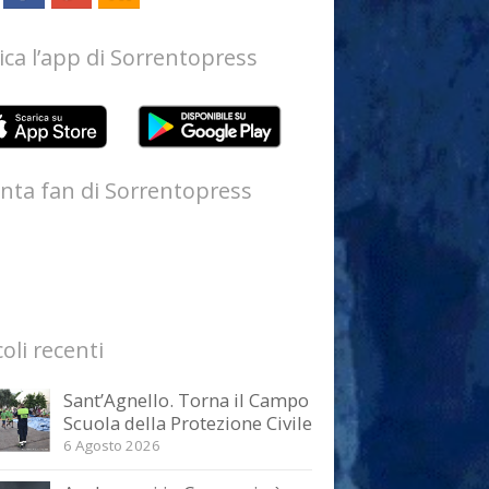
ica l’app di Sorrentopress
nta fan di Sorrentopress
coli recenti
Sant’Agnello. Torna il Campo
Scuola della Protezione Civile
6 Agosto 2026