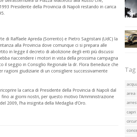
rte dell’assemblea di Piazza Matteotti alla Russo che,
 1993 Presidente della Provincia di Napoli restando in carica
95.
te di Raffaele Apreda (Sorrento) e Pietro Sagristani (UdC) la
ntanza alla Provincia dove comunque ci si prepara alle
o in legge il decreto di abolizione degli enti più discussi
o debba riaccendere i motori in vista della prossima campagna
o il seggio in Consiglio Regionale la dr. Flora Beneduce che
Tag
er ragioni giudiziarie di un consigliere successivamente
acqu
icoprire la carica di Presidente della Provincia di Napoli dal
area 
, fino ai giorni nostri, per questo motivo l’Amministrazione
arres
el 2009, l’ha insignita della Medaglia d’Oro.
capri
circ
conc