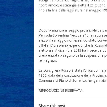
scioglimento del Consiglio si riaprono le po
ricordiamolo, è stata già eletta il 26 giugno
fino alla fine della legislatura nel maggio 19
Dopo la rinuncia al seggio provinciale da par
Penisola Sorrentina “recupera” una rapprese
elezioni a maggio non essendo stato convertit
d’Italia. E’ presumibile, perciò, che la Russ
elettorale. A dicembre 2013 ha invece perdut
vi era entrata a seguito della sospensione p
reintegrato.
La consigliera Russo è stata l’unica donna a r
1806, data della costituzione della Provincia
Comunale di Piano di Sorrento, nel gennaio d
RIPRODUZIONE RISERVATA
Share this post