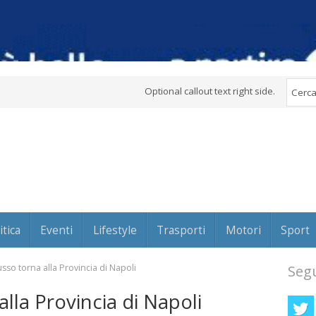
Optional callout text right side.
itica
Eventi
Lifestyle
Trasporti
Motori
Sport
sso torna alla Provincia di Napoli
Segu
lla Provincia di Napoli