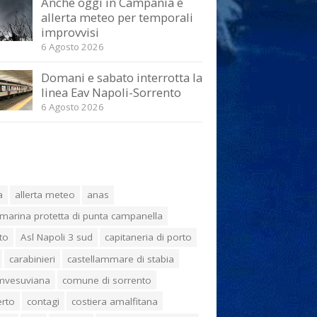
Anche oggi in Campania è
allerta meteo per temporali
improvvisi
6 Agosto 2026
Domani e sabato interrotta la
linea Eav Napoli-Sorrento
6 Agosto 2026
a
allerta meteo
anas
marina protetta di punta campanella
to
Asl Napoli 3 sud
capitaneria di porto
carabinieri
castellammare di stabia
umvesuviana
comune di sorrento
erto
contagi
costiera amalfitana