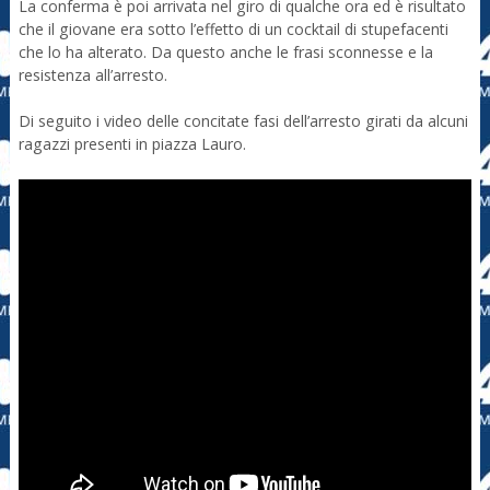
La conferma è poi arrivata nel giro di qualche ora ed è risultato
che il giovane era sotto l’effetto di un cocktail di stupefacenti
che lo ha alterato. Da questo anche le frasi sconnesse e la
resistenza all’arresto.
Di seguito i video delle concitate fasi dell’arresto girati da alcuni
ragazzi presenti in piazza Lauro.