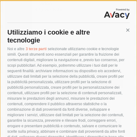
– video –
8 Agosto 2026
Utilizziamo i cookie e altre
Cont
tecnologie
Tag
Noi e altre
3 terze parti
selezionate utilizziamo cookie e tecnologie
simili. Questi strumenti sono essenziali per garantire la fruizione dei
contenuti digitali, migliorare la navigazione e, previo tuo consenso, per
acqua
allerta meteo
anas
scopi pubblicitari. Ad esempio, potremmo utilizzare i tuoi dati per le
seguenti finalità: archiviare informazioni su dispositivo e/o accedervi,
area marina protetta di punta campanella
arresto
utilizzare dati limitati per la selezione della pubblicità, creare profili per
la pubblicità personalizzata, utilizzare profili per la selezione di
Asl Napoli 3 sud
capitaneria di porto
capri
carabinieri
pubblicità personalizzata, creare profili per la personalizzazione dei
castellammare di stabia
circumvesuviana
contenuti, utilizzare profili per la selezione di contenuti personalizzati,
misurare le prestazioni degli annunci, misurare le prestazioni dei
comune di sorrento
concerto
contagi
contenuti, comprendere il pubblico attraverso statistiche o la
combinazione di dati provenienti da fonti diverse, sviluppare e
costiera amalfitana
covid-19
eav
elezioni
migliorare i servizi, utilizzare dati limitati per la selezione dei contenuti,
fondazione sorrento
gori
guardia costiera
incidente
garantire la sicurezza, prevenire e rilevare frodi, correggere errori,
erogare e presentare pubblicità e contenuto, salvare e comunicare le
lavori
lorenzo balducelli
mare
massa lubrense
scelte sulla privacy, abbinare e combinare dati provenienti da altre fonti
di dati, collegare diversi dispositivi, identificare i dispositivi in base alle