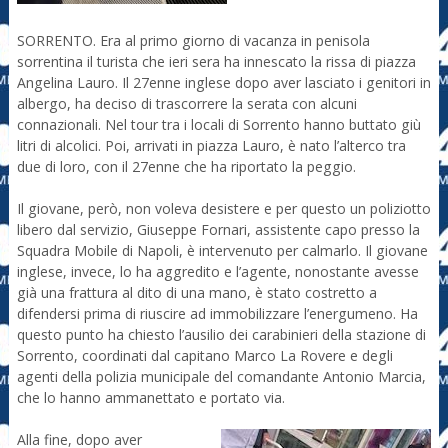
SORRENTO. Era al primo giorno di vacanza in penisola
sorrentina il turista che ieri sera ha innescato la rissa di piazza
Angelina Lauro. Il 27enne inglese dopo aver lasciato i genitori in
albergo, ha deciso di trascorrere la serata con alcuni
connazionali. Nel tour tra i locali di Sorrento hanno buttato giù
litri di alcolici. Poi, arrivati in piazza Lauro, è nato l’alterco tra
due di loro, con il 27enne che ha riportato la peggio.
Il giovane, però, non voleva desistere e per questo un poliziotto
libero dal servizio, Giuseppe Fornari, assistente capo presso la
Squadra Mobile di Napoli, è intervenuto per calmarlo. Il giovane
inglese, invece, lo ha aggredito e l’agente, nonostante avesse
già una frattura al dito di una mano, è stato costretto a
difendersi prima di riuscire ad immobilizzare l’energumeno. Ha
questo punto ha chiesto l’ausilio dei carabinieri della stazione di
Sorrento, coordinati dal capitano Marco La Rovere e degli
agenti della polizia municipale del comandante Antonio Marcia,
che lo hanno ammanettato e portato via.
Alla fine, dopo aver