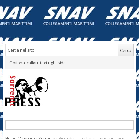
Optional callout text right side.
Home
/
Cronaca
/
Sorrento
/
Rissa di piazza Lauro, turista inglese