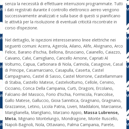
senza la necessità di effettuare interruzioni programmate. Tutti
i dati registrati durante il controllo elettronico aereo vengono
successivamente analizzati e sulla base di questi si pianificano
le attività per la risoluzione di eventuali criticità riscontrate in
corso d’ispezione.
Nel dettaglio, le ispezioni interesseranno linee elettriche nei
seguenti comuni: Acerra, Agerola, Ailano, Alife, Alvignano, Arco
Felice, Barano d’Ischia, Bellona, Brusciano, Caianello, Caiazzo,
Caivano, Calvi, Camigliano, Cancello Arnone, Capriati Al
Volturno, Capua, Carbonara di Nola, Carinola, Casagiove, Casal
di Principe, Casamarciano, Casapulla, Caserta, Castel
Campagnano, Castel di Sasso, Castel Morrone, Castellammare
di Stabia, Castello Matese, Castelvolturno, Cellole, Cervino,
Cicciano, Conca Della Campania, Curti, Dragoni, Ercolano,
Falciano del Massico, Forio d’Ischia, Formicola, Francolise,
Gallo Matese, Galluccio, Gioia Sannitica, Gragnano, Gragnano,
Grazzanise, Letino, Licola Patria, Liveri, Maddaloni, Marcianise,
Mariglianella, Marigliano, Marzano Appio,
Massa Lubrense,
Meta
, Mignano Montelungo, Mondragone, Monte Ruscello,
Napoli-Bagnoli, Nola, Ottaviano, Palma Campania, Parete,