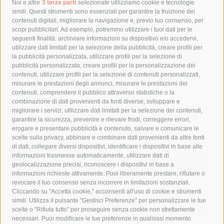
Tag
Noi e altre
3 terze parti
selezionate utilizziamo cookie e tecnologie
simili. Questi strumenti sono essenziali per garantire la fruizione dei
contenuti digitali, migliorare la navigazione e, previo tuo consenso, per
acqua
allerta meteo
anas
scopi pubblicitari. Ad esempio, potremmo utilizzare i tuoi dati per le
seguenti finalità: archiviare informazioni su dispositivo e/o accedervi,
area marina protetta di punta campanella
arresto
utilizzare dati limitati per la selezione della pubblicità, creare profili per
la pubblicità personalizzata, utilizzare profili per la selezione di
Asl Napoli 3 sud
capitaneria di porto
capri
carabinieri
pubblicità personalizzata, creare profili per la personalizzazione dei
castellammare di stabia
circumvesuviana
contenuti, utilizzare profili per la selezione di contenuti personalizzati,
misurare le prestazioni degli annunci, misurare le prestazioni dei
comune di sorrento
concerto
contagi
contenuti, comprendere il pubblico attraverso statistiche o la
combinazione di dati provenienti da fonti diverse, sviluppare e
costiera amalfitana
covid-19
eav
elezioni
migliorare i servizi, utilizzare dati limitati per la selezione dei contenuti,
fondazione sorrento
gori
guardia costiera
incidente
garantire la sicurezza, prevenire e rilevare frodi, correggere errori,
erogare e presentare pubblicità e contenuto, salvare e comunicare le
lavori
lorenzo balducelli
mare
massa lubrense
scelte sulla privacy, abbinare e combinare dati provenienti da altre fonti
di dati, collegare diversi dispositivi, identificare i dispositivi in base alle
massimo coppola
Meta
napoli
ordinanza
informazioni trasmesse automaticamente, utilizzare dati di
penisola sorrentina
piano di sorrento
polizia municipale
geolocalizzazione precisi, riconoscere i dispositivi in base a
informazioni richieste attivamente. Puoi liberamente prestare, rifiutare o
protezione civile
Regione Campania
sant'agnello
revocare il tuo consenso senza incorrere in limitazioni sostanziali.
Cliccando su "Accetta cookie," acconsenti all'uso di cookie e strumenti
sindaco cuomo
sorrento
studenti
temporali
treni
simili. Utilizza il pulsante "Gestisci Preferenze" per personalizzare le tue
turismo
Vico Equense
villa fiorentino
vincenzo de luca
scelte o "Rifiuta tutto" per proseguire senza cookie non strettamente
necessari. Puoi modificare le tue preferenze in qualsiasi momento