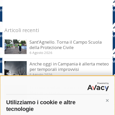
Articoli recenti
Sant’Agnello. Torna il Campo Scuola
della Protezione Civile
6 Agosto 2026
Anche oggi in Campania è allerta meteo
per temporali improvvisi
6 Agosto 2026
Domani e sabato interrotta la linea Eav
Napoli-Sorrento
6 Agosto 2026
Utilizziamo i cookie e altre
Cont
tecnologie