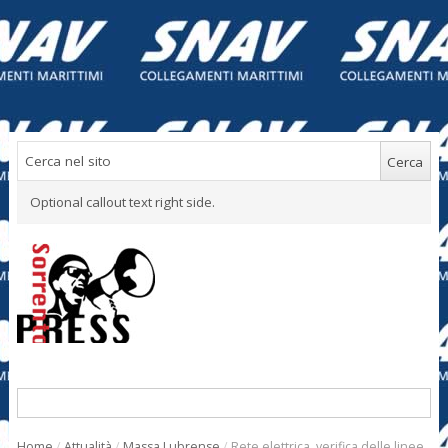
Optional callout text right side.
Home
/
Attualità
/
Massa Lubrense
/
Rete elettrica, verifica delle linee