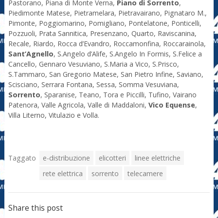
Pastorano, Piana di Monte Verna,
Piano di Sorrento
,
Piedimonte Matese, Pietramelara, Pietravairano, Pignataro M.,
Pimonte, Poggiomarino, Pomigliano, Pontelatone, Ponticelli,
Pozzuoli, Prata Sannitica, Presenzano, Quarto, Raviscanina,
Recale, Riardo, Rocca d’Evandro, Roccamonfina, Roccarainola,
Sant’Agnello
, S.Angelo d’Alife, S.Angelo In Formis, S.Felice a
Cancello, Gennaro Vesuviano, S.Maria a Vico, S.Prisco,
S.Tammaro, San Gregorio Matese, San Pietro Infine, Saviano,
Scisciano, Serrara Fontana, Sessa, Somma Vesuviana,
Sorrento
, Sparanise, Teano, Tora e Piccilli, Tufino, Vairano
Patenora, Valle Agricola, Valle di Maddaloni,
Vico Equense
,
Villa Literno, Vitulazio e Volla.
Taggato
e-distribuzione
elicotteri
linee elettriche
rete elettrica
sorrento
telecamere
Share this post