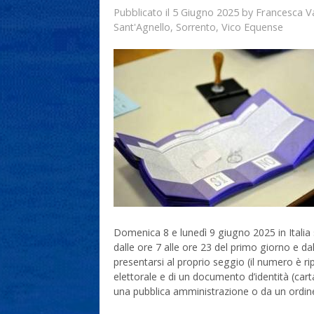
5 Giugno 2025
Francesca V
Pubblicato il
by
Sant'Agnello
,
Sorrento
,
Vico Equense
Domenica 8 e lunedì 9 giugno 2025 in Italia 
dalle ore 7 alle ore 23 del primo giorno e da
presentarsi al proprio seggio (il numero è rip
elettorale e di un documento d’identità (cart
una pubblica amministrazione o da un ordine