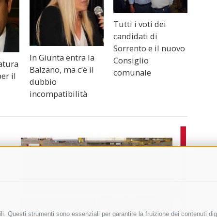
Tutti i voti dei
candidati di
Sorrento e il nuovo
In Giunta entra la
Consiglio
atura
Balzano, ma c’è il
comunale
er il
dubbio
incompatibilità
i. Questi strumenti sono essenziali per garantire la fruizione dei contenuti dig