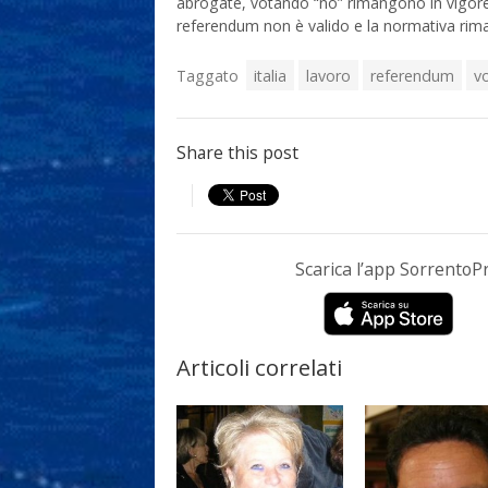
abrogate, votando “no” rimangono in vigore
referendum non è valido e la normativa rima
Taggato
italia
lavoro
referendum
v
Share this post
Scarica l’app Sorrento
Articoli correlati