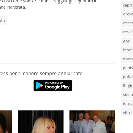
 così come sono. Se non si raggiunge il quorum il
capri
ne inalterata.
circ
oto
conc
covid
gori
loren
mass
penis
Press per rimanere sempre aggiornato
poliz
Regi
sind
temp
villa