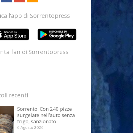
ica l’app di Sorrentopress
nta fan di Sorrentopress
coli recenti
Sorrento. Con 240 pizze
surgelate nell’auto senza
frigo, sanzionato
6 Agosto 2026