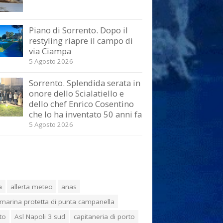
Piano di Sorrento. Dopo il
restyling riapre il campo di
via Ciampa
5 Agosto 2026
Sorrento. Splendida serata in
onore dello Scialatiello e
dello chef Enrico Cosentino
che lo ha inventato 50 anni fa
5 Agosto 2026
a
allerta meteo
anas
marina protetta di punta campanella
to
Asl Napoli 3 sud
capitaneria di porto