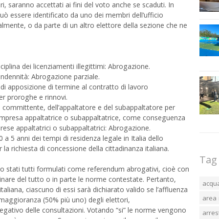
i, saranno accettati ai fini del voto anche se scaduti. In
ò essere identificato da uno dei membri dell’ufficio
lmente, o da parte di un altro elettore della sezione che ne
ciplina dei licenziamenti illegittimi: Abrogazione.
 indennità: Abrogazione parziale.
di apposizione di termine al contratto di lavoro
r proroghe e rinnovi.
el committente, dell’appaltatore e del subappaltatore per
di impresa appaltatrice o subappaltatrice, come conseguenza
imprese appaltatrici o subappaltatrici: Abrogazione.
a 5 anni dei tempi di residenza legale in Italia dello
a richiesta di concessione della cittadinanza italiana.
Tag
o stati tutti formulati come referendum abrogativi, cioè con
minare del tutto o in parte le norme contestate. Pertanto,
acqu
italiana, ciascuno di essi sarà dichiarato valido se l’affluenza
area 
 maggioranza (50% più uno) degli elettori,
negativo delle consultazioni. Votando “si” le norme vengono
arres