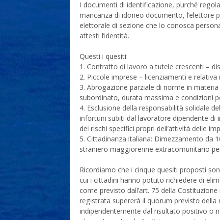
I documenti di identificazione, purché regolar
mancanza di idoneo documento, l’elettore pu
elettorale di sezione che lo conosca persona
attesti l’identità.
Questi i quesiti:
1. Contratto di lavoro a tutele crescenti – dis
2. Piccole imprese – licenziamenti e relativa
3. Abrogazione parziale di norme in materia 
subordinato, durata massima e condizioni pe
4. Esclusione della responsabilità solidale d
infortuni subiti dal lavoratore dipendente 
dei rischi specifici propri dell’attività delle 
5. Cittadinanza italiana: Dimezzamento da 10 
straniero maggiorenne extracomunitario per l
Ricordiamo che i cinque quesiti proposti son
cui i cittadini hanno potuto richiedere di eli
come previsto dall’art. 75 della Costituzione 
registrata supererà il quorum previsto della
indipendentemente dal risultato positivo o 