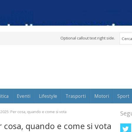
Optional callout text right side.
itica
Eventi
Lifestyle
Trasporti
Motori
Sport
025: Per cosa, quando e come si vota
Segu
 cosa, quando e come si vota