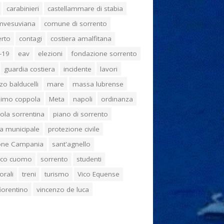
carabinieri
castellammare di stabia
umvesuviana
comune di sorrento
erto
contagi
costiera amalfitana
-19
eav
elezioni
fondazione sorrento
guardia costiera
incidente
lavori
zo balducelli
mare
massa lubrense
imo coppola
Meta
napoli
ordinanza
ola sorrentina
piano di sorrento
ia municipale
protezione civile
one Campania
sant'agnello
aco cuomo
sorrento
studenti
orali
treni
turismo
Vico Equense
 fiorentino
vincenzo de luca