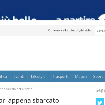
Optional callout text right side.
itica
Eventi
Lifestyle
Trasporti
Motori
Sport
a sbarcato dall’aliscafo
Segu
pri appena sbarcato