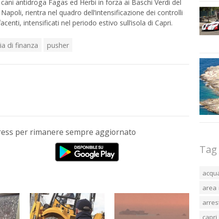
i cani antidroga Fagas ed Herbi in forza ai Baschi Verdi del
oli, rientra nel quadro dell’intensificazione dei controlli
centi, intensificati nel periodo estivo sull’isola di Capri.
a di finanza
pusher
Press per rimanere sempre aggiornato
Tag
acqu
area 
arres
capri