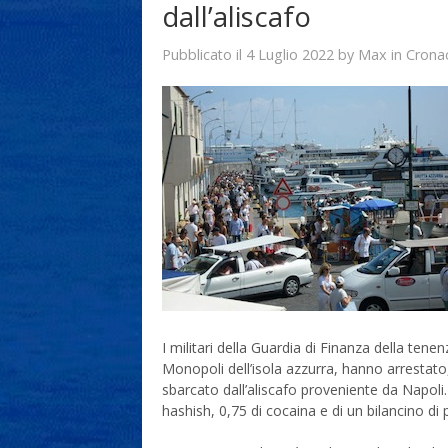
dall’aliscafo
4 Luglio 2022
Max
Pubblicato il
by
in
Crona
I militari della Guardia di Finanza della tene
Monopoli dell’isola azzurra, hanno arrestat
sbarcato dall’aliscafo proveniente da Napol
hashish, 0,75 di cocaina e di un bilancino di 