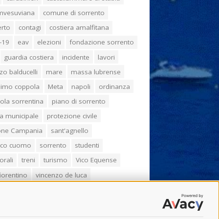
umvesuviana
comune di sorrento
erto
contagi
costiera amalfitana
-19
eav
elezioni
fondazione sorrento
guardia costiera
incidente
lavori
zo balducelli
mare
massa lubrense
imo coppola
Meta
napoli
ordinanza
ola sorrentina
piano di sorrento
ia municipale
protezione civile
one Campania
sant'agnello
aco cuomo
sorrento
studenti
orali
treni
turismo
Vico Equense
 fiorentino
vincenzo de luca