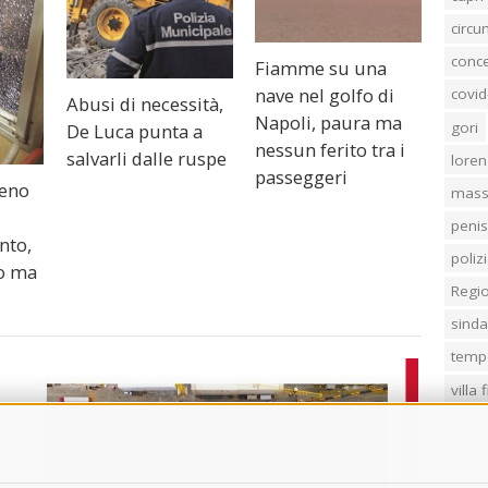
circ
conc
Fiamme su una
nave nel golfo di
covid
Abusi di necessità,
Napoli, paura ma
gori
De Luca punta a
nessun ferito tra i
salvarli dalle ruspe
loren
passeggeri
reno
mass
penis
nto,
poliz
to ma
Regi
sind
temp
villa