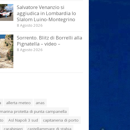
Salvatore Venanzio si
aggiudica in Lombardia lo
Slalom Luino-Montegrino
8 Agosto 2026
Sorrento. Blitz di Borrelli alla
Pignatella – video –
8 Agosto 2026
a
allerta meteo
anas
marina protetta di punta campanella
to
Asl Napoli 3 sud
capitaneria di porto
carabinieri
castellammare di stabia