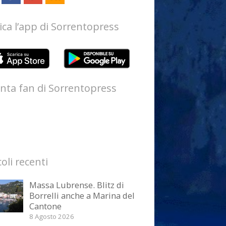
ica l’app di Sorrentopress
nta fan di Sorrentopress
coli recenti
Massa Lubrense. Blitz di
Borrelli anche a Marina del
Cantone
8 Agosto 2026