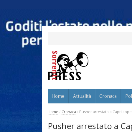
Home
Attualità
Cronaca
Pol
Home
/
Cronaca
/
Pusher arrestato a Capri appen
Pusher arrestato a Ca