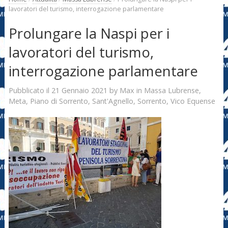
lavoratori del turismo, interrogazione parlamentare
Prolungare la Naspi per i
lavoratori del turismo,
interrogazione parlamentare
21 Gennaio 2021
Max
Pubblicato il
by
in
Massa Lubrense
,
Meta
,
Piano di Sorrento
,
Sant'Agnello
,
Sorrento
,
Vico Equense