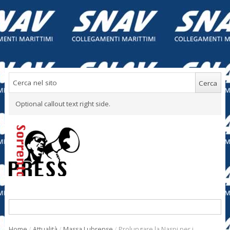
Optional callout text right side.
Home
/
Attualità
/
Massa Lubrense
/
Prolungare la Naspi per i