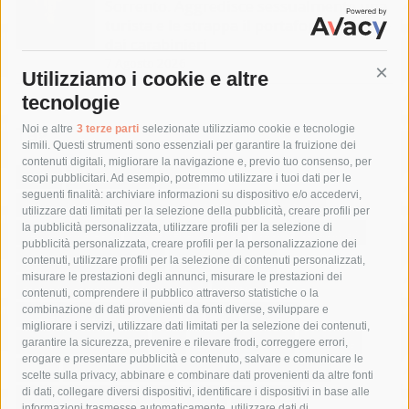
Sorrento. Aggredisce sessualmente una
turista e le strappa il portafogli, fermato
dai carabinieri
7 Agosto 2026
Utilizziamo i cookie e altre
Cont
tecnologie
Tag
Noi e altre
3 terze parti
selezionate utilizziamo cookie e tecnologie
simili. Questi strumenti sono essenziali per garantire la fruizione dei
contenuti digitali, migliorare la navigazione e, previo tuo consenso, per
acqua
allerta meteo
anas
scopi pubblicitari. Ad esempio, potremmo utilizzare i tuoi dati per le
seguenti finalità: archiviare informazioni su dispositivo e/o accedervi,
area marina protetta di punta campanella
arresto
utilizzare dati limitati per la selezione della pubblicità, creare profili per
la pubblicità personalizzata, utilizzare profili per la selezione di
Asl Napoli 3 sud
capitaneria di porto
capri
carabinieri
pubblicità personalizzata, creare profili per la personalizzazione dei
castellammare di stabia
circumvesuviana
contenuti, utilizzare profili per la selezione di contenuti personalizzati,
misurare le prestazioni degli annunci, misurare le prestazioni dei
comune di sorrento
concerto
contagi
contenuti, comprendere il pubblico attraverso statistiche o la
combinazione di dati provenienti da fonti diverse, sviluppare e
costiera amalfitana
covid-19
eav
elezioni
migliorare i servizi, utilizzare dati limitati per la selezione dei contenuti,
fondazione sorrento
gori
guardia costiera
incidente
garantire la sicurezza, prevenire e rilevare frodi, correggere errori,
erogare e presentare pubblicità e contenuto, salvare e comunicare le
lavori
lorenzo balducelli
mare
massa lubrense
scelte sulla privacy, abbinare e combinare dati provenienti da altre fonti
di dati, collegare diversi dispositivi, identificare i dispositivi in base alle
massimo coppola
Meta
napoli
ordinanza
informazioni trasmesse automaticamente, utilizzare dati di