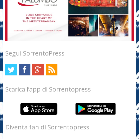
Segui SorrentoPress
Scarica l’app di Sorrentopress
Diventa fan di Sorrentopress