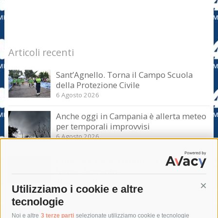
Articoli recenti
Sant’Agnello. Torna il Campo Scuola
della Protezione Civile
6 Agosto 2026
Anche oggi in Campania è allerta meteo
per temporali improvvisi
6 Agosto 2026
Domani e sabato interrotta la linea Eav
Napoli-Sorrento
6 Agosto 2026
Utilizziamo i cookie e altre
Cont
tecnologie
Noi e altre
3 terze parti
selezionate utilizziamo cookie e tecnologie