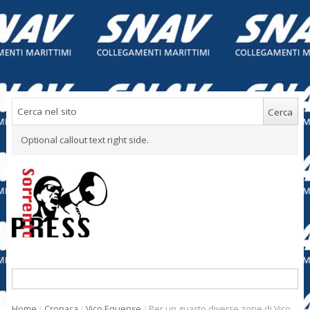
Optional callout text right side.
Home
/
Cronaca
/
Vico Equense
/
Per un guasto diverse zone di Vico