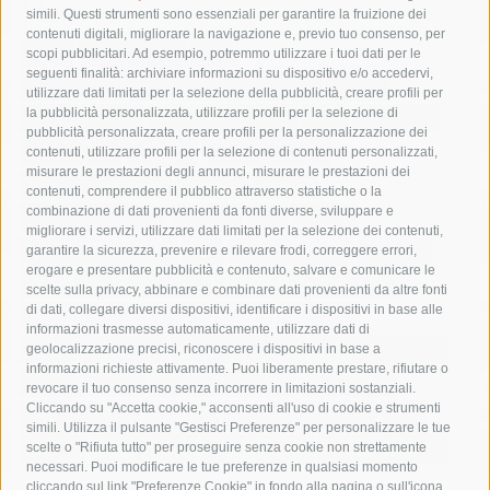
Tag
simili. Questi strumenti sono essenziali per garantire la fruizione dei
contenuti digitali, migliorare la navigazione e, previo tuo consenso, per
acqua
allerta meteo
anas
scopi pubblicitari. Ad esempio, potremmo utilizzare i tuoi dati per le
seguenti finalità: archiviare informazioni su dispositivo e/o accedervi,
area marina protetta di punta campanella
arresto
utilizzare dati limitati per la selezione della pubblicità, creare profili per
la pubblicità personalizzata, utilizzare profili per la selezione di
Asl Napoli 3 sud
capitaneria di porto
capri
carabinieri
pubblicità personalizzata, creare profili per la personalizzazione dei
castellammare di stabia
circumvesuviana
contenuti, utilizzare profili per la selezione di contenuti personalizzati,
misurare le prestazioni degli annunci, misurare le prestazioni dei
comune di sorrento
concerto
contagi
contenuti, comprendere il pubblico attraverso statistiche o la
combinazione di dati provenienti da fonti diverse, sviluppare e
costiera amalfitana
covid-19
eav
elezioni
migliorare i servizi, utilizzare dati limitati per la selezione dei contenuti,
fondazione sorrento
gori
guardia costiera
incidente
garantire la sicurezza, prevenire e rilevare frodi, correggere errori,
erogare e presentare pubblicità e contenuto, salvare e comunicare le
lavori
lorenzo balducelli
mare
massa lubrense
scelte sulla privacy, abbinare e combinare dati provenienti da altre fonti
di dati, collegare diversi dispositivi, identificare i dispositivi in base alle
massimo coppola
Meta
napoli
ordinanza
informazioni trasmesse automaticamente, utilizzare dati di
penisola sorrentina
piano di sorrento
polizia municipale
geolocalizzazione precisi, riconoscere i dispositivi in base a
informazioni richieste attivamente. Puoi liberamente prestare, rifiutare o
protezione civile
Regione Campania
sant'agnello
revocare il tuo consenso senza incorrere in limitazioni sostanziali.
Cliccando su "Accetta cookie," acconsenti all'uso di cookie e strumenti
sindaco cuomo
sorrento
studenti
temporali
treni
simili. Utilizza il pulsante "Gestisci Preferenze" per personalizzare le tue
turismo
Vico Equense
villa fiorentino
vincenzo de luca
scelte o "Rifiuta tutto" per proseguire senza cookie non strettamente
necessari. Puoi modificare le tue preferenze in qualsiasi momento
cliccando sul link "Preferenze Cookie" in fondo alla pagina o sull'icona