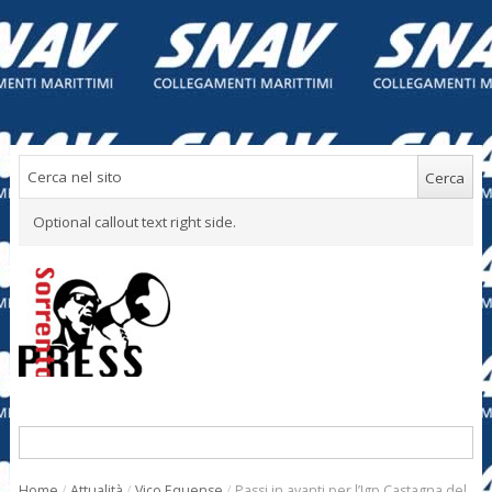
Optional callout text right side.
Home
/
Attualità
/
Vico Equense
/
Passi in avanti per l’Igp Castagna del