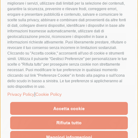
migliorare i servizi, utilizzare dati limitati per la selezione dei contenuti,
fondazione sorrento
gori
guardia costiera
incidente
garantire la sicurezza, prevenire e rilevare frodi, correggere errori,
erogare e presentare pubblicità e contenuto, salvare e comunicare le
lavori
lorenzo balducelli
mare
massa lubrense
scelte sulla privacy, abbinare e combinare dati provenienti da altre fonti
di dati, collegare diversi dispositivi, identificare i dispositivi in base alle
massimo coppola
Meta
napoli
ordinanza
informazioni trasmesse automaticamente, utilizzare dati di
penisola sorrentina
piano di sorrento
polizia municipale
geolocalizzazione precisi, riconoscere i dispositivi in base a
informazioni richieste attivamente. Puoi liberamente prestare, rifiutare o
protezione civile
Regione Campania
sant'agnello
revocare il tuo consenso senza incorrere in limitazioni sostanziali.
Cliccando su "Accetta cookie," acconsenti all'uso di cookie e strumenti
sindaco cuomo
sorrento
studenti
temporali
treni
simili. Utilizza il pulsante "Gestisci Preferenze" per personalizzare le tue
turismo
Vico Equense
villa fiorentino
vincenzo de luca
scelte o "Rifiuta tutto" per proseguire senza cookie non strettamente
necessari. Puoi modificare le tue preferenze in qualsiasi momento
cliccando sul link "Preferenze Cookie" in fondo alla pagina o sull'icona
dello scudo in basso a sinistra. Le tue preferenze si applicheranno al
solo dispositivo in uso.
© 2015 SorrentoPress. All rights reserved.
|
Privacy Policy
Cookie Policy
Il giornale online della Penisola Sorrentina
Privacy policy
-
Cookie Policy
Accetta cookie
Rifiuta tutto
Maggiori informazioni