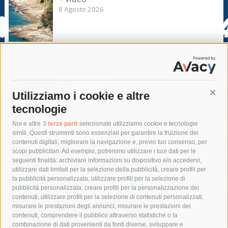
8 Agosto 2026
Sorrento. Le denunce: Bivacchi e rifiuti
sui siti storici
8 Agosto 2026
Utilizziamo i cookie e altre
Cont
tecnologie
Tag
Noi e altre
3 terze parti
selezionate utilizziamo cookie e tecnologie
simili. Questi strumenti sono essenziali per garantire la fruizione dei
contenuti digitali, migliorare la navigazione e, previo tuo consenso, per
acqua
allerta meteo
anas
scopi pubblicitari. Ad esempio, potremmo utilizzare i tuoi dati per le
seguenti finalità: archiviare informazioni su dispositivo e/o accedervi,
area marina protetta di punta campanella
arresto
utilizzare dati limitati per la selezione della pubblicità, creare profili per
la pubblicità personalizzata, utilizzare profili per la selezione di
Asl Napoli 3 sud
capitaneria di porto
capri
carabinieri
pubblicità personalizzata, creare profili per la personalizzazione dei
castellammare di stabia
circumvesuviana
contenuti, utilizzare profili per la selezione di contenuti personalizzati,
misurare le prestazioni degli annunci, misurare le prestazioni dei
comune di sorrento
concerto
contagi
contenuti, comprendere il pubblico attraverso statistiche o la
combinazione di dati provenienti da fonti diverse, sviluppare e
costiera amalfitana
covid-19
eav
elezioni