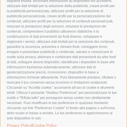
seguenti finalità: archiviare informazioni su dispositivo e/o accedervi,
area marina protetta di punta campanella
arresto
utilizzare dati limitati per la selezione della pubblicità, creare profili per
la pubblicità personalizzata, utilizzare profili per la selezione di
Asl Napoli 3 sud
capitaneria di porto
capri
carabinieri
pubblicità personalizzata, creare profili per la personalizzazione dei
castellammare di stabia
circumvesuviana
contenuti, utilizzare profili per la selezione di contenuti personalizzati,
misurare le prestazioni degli annunci, misurare le prestazioni dei
comune di sorrento
concerto
contagi
contenuti, comprendere il pubblico attraverso statistiche o la
combinazione di dati provenienti da fonti diverse, sviluppare e
costiera amalfitana
covid-19
eav
elezioni
migliorare i servizi, utilizzare dati limitati per la selezione dei contenuti,
fondazione sorrento
gori
guardia costiera
incidente
garantire la sicurezza, prevenire e rilevare frodi, correggere errori,
erogare e presentare pubblicità e contenuto, salvare e comunicare le
lavori
lorenzo balducelli
mare
massa lubrense
scelte sulla privacy, abbinare e combinare dati provenienti da altre fonti
di dati, collegare diversi dispositivi, identificare i dispositivi in base alle
massimo coppola
Meta
napoli
ordinanza
informazioni trasmesse automaticamente, utilizzare dati di
penisola sorrentina
piano di sorrento
polizia municipale
geolocalizzazione precisi, riconoscere i dispositivi in base a
informazioni richieste attivamente. Puoi liberamente prestare, rifiutare o
protezione civile
Regione Campania
sant'agnello
revocare il tuo consenso senza incorrere in limitazioni sostanziali.
Cliccando su "Accetta cookie," acconsenti all'uso di cookie e strumenti
sindaco cuomo
sorrento
studenti
temporali
treni
simili. Utilizza il pulsante "Gestisci Preferenze" per personalizzare le tue
turismo
Vico Equense
villa fiorentino
vincenzo de luca
scelte o "Rifiuta tutto" per proseguire senza cookie non strettamente
necessari. Puoi modificare le tue preferenze in qualsiasi momento
cliccando sul link "Preferenze Cookie" in fondo alla pagina o sull'icona
dello scudo in basso a sinistra. Le tue preferenze si applicheranno al
solo dispositivo in uso.
|
© 2015 SorrentoPress. All rights reserved.
Privacy Policy
Cookie Policy