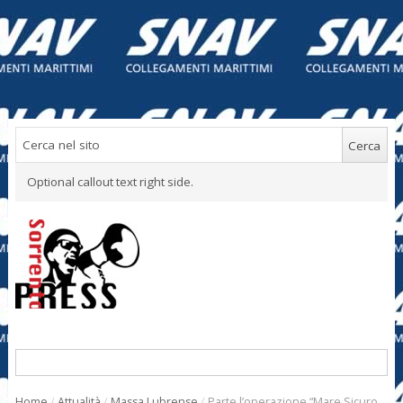
Optional callout text right side.
Home
/
Attualità
/
Massa Lubrense
/
Parte l’operazione “Mare Sicuro