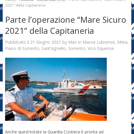
2021” della Capitaneria
Parte l’operazione “Mare Sicuro
2021” della Capitaneria
21 Giugno 2021
Max
Pubblicato il
by
in
Massa Lubrense
,
Meta
,
Piano di Sorrento
,
Sant'Agnello
,
Sorrento
,
Vico Equense
Anche quest’estate la Guardia Costiera è pronta ad