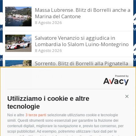
Massa Lubrense. Blitz di Borrelli anche a
Marina del Cantone
8 Agosto 2026
Salvatore Venanzio si aggiudica in
Lombardia lo Slalom Luino-Montegrino
8 Agosto 2026
Sorrento. Blitz di Borrelli alla Pignatella
– video –
8 Agosto 2026
Utilizziamo i cookie e altre
Cont
tecnologie
Tag
Noi e altre
3 terze parti
selezionate utilizziamo cookie e tecnologie
simili. Questi strumenti sono essenziali per garantire la fruizione dei
contenuti digitali, migliorare la navigazione e, previo tuo consenso, per
acqua
allerta meteo
anas
scopi pubblicitari. Ad esempio, potremmo utilizzare i tuoi dati per le