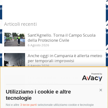
Articoli recenti
Sant’Agnello. Torna il Campo Scuola
della Protezione Civile
6 Agosto 2026
Anche oggi in Campania è allerta meteo
per temporali improvvisi
6 Agosto 2026
Domani e sabato interrotta la linea Eav
Napoli-Sorrento
6 Agosto 2026
Utilizziamo i cookie e altre
Cont
tecnologie
Tag
Noi e altre
3 terze parti
selezionate utilizziamo cookie e tecnologie