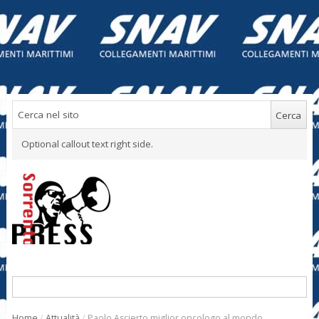
Optional callout text right side.
Home
/
Attualità
/
Paolo Ascierto miglior oncologo al mondo