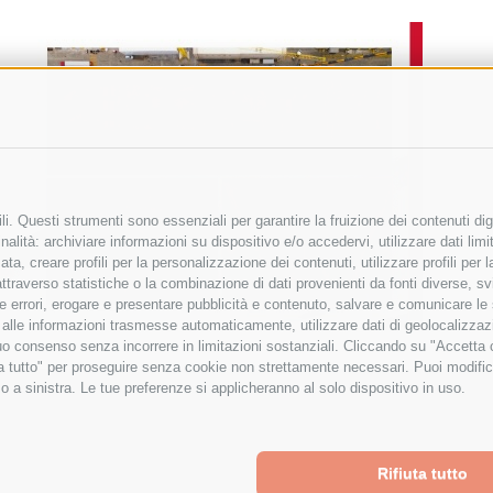
i. Questi strumenti sono essenziali per garantire la fruizione dei contenuti dig
alità: archiviare informazioni su dispositivo e/o accedervi, utilizzare dati limita
zata, creare profili per la personalizzazione dei contenuti, utilizzare profili per
raverso statistiche o la combinazione di dati provenienti da fonti diverse, svilu
ere errori, erogare e presentare pubblicità e contenuto, salvare e comunicare le
base alle informazioni trasmesse automaticamente, utilizzare dati di geolocalizza
tuo consenso senza incorrere in limitazioni sostanziali. Cliccando su "Accetta co
ta tutto" per proseguire senza cookie non strettamente necessari. Puoi modific
o a sinistra. Le tue preferenze si applicheranno al solo dispositivo in uso.
Rifiuta tutto