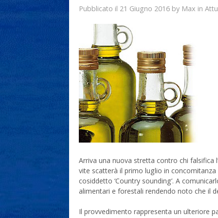
21 Giugno 2016
Max
Pubblicato il
by
in
Attu
Arriva una nuova stretta contro chi falsifica l’o
vite scatterà il primo luglio in concomitanza 
cosiddetto ‘Country sounding’. A comunicarlo 
alimentari e forestali rendendo noto che il d
Il provvedimento rappresenta un ulteriore pass