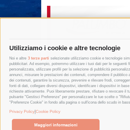
Utilizziamo i cookie e altre tecnologie
Noi e altre
3 terze parti
selezionate utilizziamo cookie e tecnologie simil
pubblicitari. Ad esempio, potremmo utilizzare i tuoi dati per le seguenti fin
personalizzata, utilizzare profili per la selezione di pubblicità personaliz
annunci, misurare le prestazioni dei contenuti, comprendere il pubblico att
dei contenuti, garantire la sicurezza, prevenire e rilevare frodi, corregg
fonti di dati, collegare diversi dispositivi, identificare i dispositivi in 
richieste attivamente. Puoi liberamente prestare, rifiutare o revocare il 
pulsante "Gestisci Preferenze" per personalizzare le tue scelte o "Rifiu
"Preferenze Cookie" in fondo alla pagina o sull'icona dello scudo in bass
© 2015 SorrentoPress. All rights reserved.
Privacy policy
-
Cookie Policy
|
Privacy Policy
Cookie Policy
Maggiori informazioni