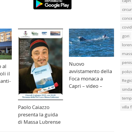
capri
circ
conc
covid
gori
loren
mass
penis
Nuovo
 al
avvistamento della
poliz
li il
Foca monaca a
anti-
Regi
Capri – video –
sind
temp
Paolo Caiazzo
villa
presenta la guida
di Massa Lubrense