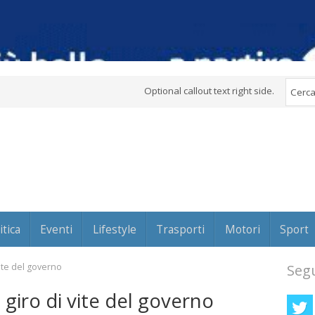
Optional callout text right side.
itica
Eventi
Lifestyle
Trasporti
Motori
Sport
 vite del governo
Segu
, giro di vite del governo