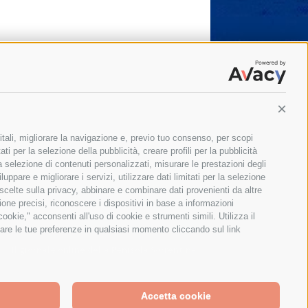
Conti
itali, migliorare la navigazione e, previo tuo consenso, per scopi
ti per la selezione della pubblicità, creare profili per la pubblicità
 la selezione di contenuti personalizzati, misurare le prestazioni degli
ppare e migliorare i servizi, utilizzare dati limitati per la selezione
 scelte sulla privacy, abbinare e combinare dati provenienti da altre
zione precisi, riconoscere i dispositivi in base a informazioni
okie," acconsenti all'uso di cookie e strumenti simili. Utilizza il
are le tue preferenze in qualsiasi momento cliccando sul link
Il giornale online della Penisola Sorrentina
Accetta cookie