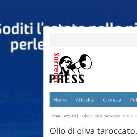
Home
Attualità
Cronaca
Pol
Home
/
Attualità
/
Olio di oliva taroccato, giro di
Olio di oliva taroccato