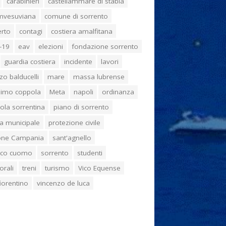
carabinieri
castellammare di stabia
umvesuviana
comune di sorrento
erto
contagi
costiera amalfitana
-19
eav
elezioni
fondazione sorrento
guardia costiera
incidente
lavori
zo balducelli
mare
massa lubrense
imo coppola
Meta
napoli
ordinanza
ola sorrentina
piano di sorrento
ia municipale
protezione civile
one Campania
sant'agnello
aco cuomo
sorrento
studenti
orali
treni
turismo
Vico Equense
 fiorentino
vincenzo de luca