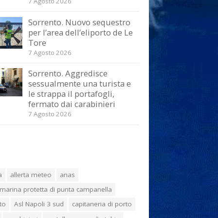
7 Agosto 2026
Sorrento. Nuovo sequestro
per l’area dell’eliporto de Le
Tore
7 Agosto 2026
Sorrento. Aggredisce
sessualmente una turista e
le strappa il portafogli,
fermato dai carabinieri
7 Agosto 2026
a
allerta meteo
anas
marina protetta di punta campanella
to
Asl Napoli 3 sud
capitaneria di porto