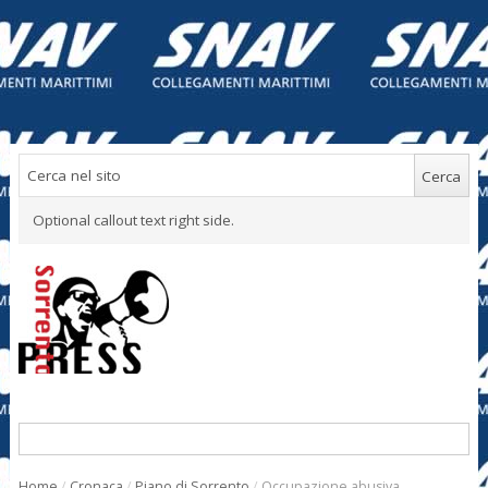
Optional callout text right side.
Home
/
Cronaca
/
Piano di Sorrento
/
Occupazione abusiva,