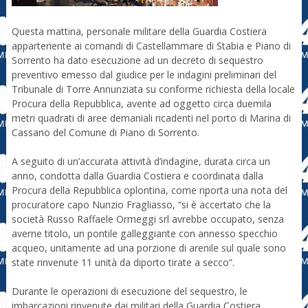
Questa mattina, personale militare della Guardia Costiera
appartenente ai comandi di Castellammare di Stabia e Piano di
Sorrento ha dato esecuzione ad un decreto di sequestro
preventivo emesso dal giudice per le indagini preliminari del
Tribunale di Torre Annunziata su conforme richiesta della locale
Procura della Repubblica, avente ad oggetto circa duemila
metri quadrati di aree demaniali ricadenti nel porto di Marina di
Cassano del Comune di Piano di Sorrento.
A seguito di un’accurata attività d’indagine, durata circa un
anno, condotta dalla Guardia Costiera e coordinata dalla
Procura della Repubblica oplontina, come riporta una nota del
procuratore capo Nunzio Fragliasso, “si è accertato che la
società Russo Raffaele Ormeggi srl avrebbe occupato, senza
averne titolo, un pontile galleggiante con annesso specchio
acqueo, unitamente ad una porzione di arenile sul quale sono
state rinvenute 11 unità da diporto tirate a secco”.
Durante le operazioni di esecuzione del sequestro, le
imbarcazioni rinvenute dai militari della Guardia Costiera,