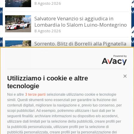
8 Agosto 2026
Salvatore Venanzio si aggiudica in
Lombardia lo Slalom Luino-Montegrino
8 Agosto 2026
Sorrento. Blitz di Borrelli alla Pignatella
– video –
8 Agosto 2026
Utilizziamo i cookie e altre
Cont
tecnologie
Tag
Noi e altre
3 terze parti
selezionate utilizziamo cookie e tecnologie
simili. Questi strumenti sono essenziali per garantire la fruizione dei
contenuti digitali, migliorare la navigazione e, previo tuo consenso, per
acqua
allerta meteo
anas
scopi pubblicitari. Ad esempio, potremmo utilizzare i tuoi dati per le
seguenti finalità: archiviare informazioni su dispositivo e/o accedervi,
area marina protetta di punta campanella
arresto
utilizzare dati limitati per la selezione della pubblicità, creare profili per
la pubblicità personalizzata, utilizzare profili per la selezione di
Asl Napoli 3 sud
capitaneria di porto
capri
carabinieri
pubblicità personalizzata, creare profili per la personalizzazione dei