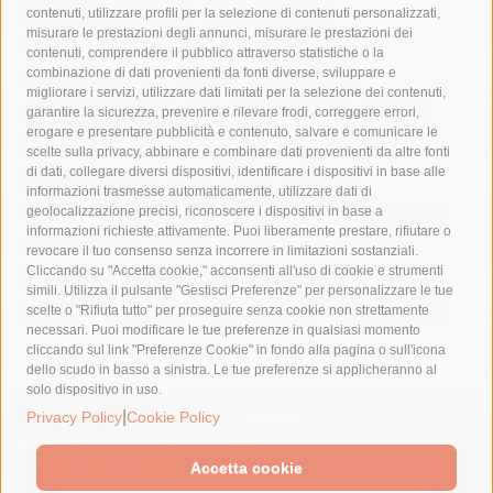
castellammare di stabia
circumvesuviana
contenuti, utilizzare profili per la selezione di contenuti personalizzati,
misurare le prestazioni degli annunci, misurare le prestazioni dei
comune di sorrento
concerto
contagi
contenuti, comprendere il pubblico attraverso statistiche o la
combinazione di dati provenienti da fonti diverse, sviluppare e
costiera amalfitana
covid-19
eav
elezioni
migliorare i servizi, utilizzare dati limitati per la selezione dei contenuti,
fondazione sorrento
gori
guardia costiera
incidente
garantire la sicurezza, prevenire e rilevare frodi, correggere errori,
erogare e presentare pubblicità e contenuto, salvare e comunicare le
lavori
lorenzo balducelli
mare
massa lubrense
scelte sulla privacy, abbinare e combinare dati provenienti da altre fonti
di dati, collegare diversi dispositivi, identificare i dispositivi in base alle
massimo coppola
Meta
napoli
ordinanza
informazioni trasmesse automaticamente, utilizzare dati di
penisola sorrentina
piano di sorrento
polizia municipale
geolocalizzazione precisi, riconoscere i dispositivi in base a
informazioni richieste attivamente. Puoi liberamente prestare, rifiutare o
protezione civile
Regione Campania
sant'agnello
revocare il tuo consenso senza incorrere in limitazioni sostanziali.
Cliccando su "Accetta cookie," acconsenti all'uso di cookie e strumenti
sindaco cuomo
sorrento
studenti
temporali
treni
simili. Utilizza il pulsante "Gestisci Preferenze" per personalizzare le tue
turismo
Vico Equense
villa fiorentino
vincenzo de luca
scelte o "Rifiuta tutto" per proseguire senza cookie non strettamente
necessari. Puoi modificare le tue preferenze in qualsiasi momento
cliccando sul link "Preferenze Cookie" in fondo alla pagina o sull'icona
dello scudo in basso a sinistra. Le tue preferenze si applicheranno al
solo dispositivo in uso.
|
© 2015 SorrentoPress. All rights reserved.
Privacy Policy
Cookie Policy
Il giornale online della Penisola Sorrentina
Privacy policy
-
Cookie Policy
Accetta cookie