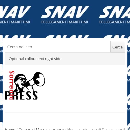
Optional callout text right side.
Home
/
Cronaca
/
Massa Lubrense
/
Nuova ordinanza di De Luca per il