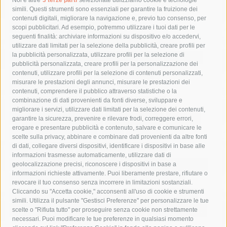
Tag
simili. Questi strumenti sono essenziali per garantire la fruizione dei
contenuti digitali, migliorare la navigazione e, previo tuo consenso, per
acqua
allerta meteo
anas
scopi pubblicitari. Ad esempio, potremmo utilizzare i tuoi dati per le
seguenti finalità: archiviare informazioni su dispositivo e/o accedervi,
area marina protetta di punta campanella
arresto
utilizzare dati limitati per la selezione della pubblicità, creare profili per
la pubblicità personalizzata, utilizzare profili per la selezione di
Asl Napoli 3 sud
capitaneria di porto
capri
carabinieri
pubblicità personalizzata, creare profili per la personalizzazione dei
castellammare di stabia
circumvesuviana
contenuti, utilizzare profili per la selezione di contenuti personalizzati,
misurare le prestazioni degli annunci, misurare le prestazioni dei
comune di sorrento
concerto
contagi
contenuti, comprendere il pubblico attraverso statistiche o la
combinazione di dati provenienti da fonti diverse, sviluppare e
costiera amalfitana
covid-19
eav
elezioni
migliorare i servizi, utilizzare dati limitati per la selezione dei contenuti,
fondazione sorrento
gori
guardia costiera
incidente
garantire la sicurezza, prevenire e rilevare frodi, correggere errori,
erogare e presentare pubblicità e contenuto, salvare e comunicare le
lavori
lorenzo balducelli
mare
massa lubrense
scelte sulla privacy, abbinare e combinare dati provenienti da altre fonti
di dati, collegare diversi dispositivi, identificare i dispositivi in base alle
massimo coppola
Meta
napoli
ordinanza
informazioni trasmesse automaticamente, utilizzare dati di
penisola sorrentina
piano di sorrento
polizia municipale
geolocalizzazione precisi, riconoscere i dispositivi in base a
informazioni richieste attivamente. Puoi liberamente prestare, rifiutare o
protezione civile
Regione Campania
sant'agnello
revocare il tuo consenso senza incorrere in limitazioni sostanziali.
Cliccando su "Accetta cookie," acconsenti all'uso di cookie e strumenti
sindaco cuomo
sorrento
studenti
temporali
treni
simili. Utilizza il pulsante "Gestisci Preferenze" per personalizzare le tue
turismo
Vico Equense
villa fiorentino
vincenzo de luca
scelte o "Rifiuta tutto" per proseguire senza cookie non strettamente
necessari. Puoi modificare le tue preferenze in qualsiasi momento