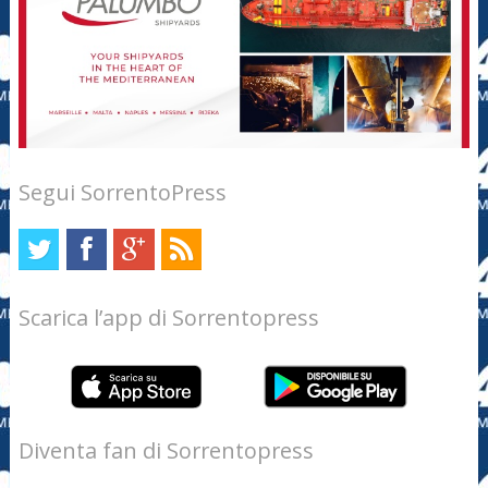
Segui SorrentoPress
Scarica l’app di Sorrentopress
Diventa fan di Sorrentopress