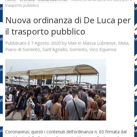
trasporto pubblico
Nuova ordinanza di De Luca per
il trasporto pubblico
7 Agosto 2020
Max
Pubblicato il
by
in
Massa Lubrense
,
Meta
,
Piano di Sorrento
,
Sant'Agnello
,
Sorrento
,
Vico Equense
Coronavirus: questi i contenuti dell’ordinanza n. 65 firmata dal