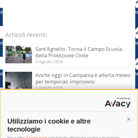
Articoli recenti
Sant’Agnello. Torna il Campo Scuola
della Protezione Civile
6 Agosto 2026
Anche oggi in Campania è allerta meteo
per temporali improvvisi
6 Agosto 2026
Domani e sabato interrotta la linea Eav
Napoli-Sorrento
6 Agosto 2026
Utilizziamo i cookie e altre
Cont
tecnologie
Noi e altre
3 terze parti
selezionate utilizziamo cookie e tecnologie