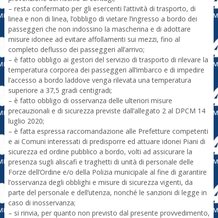
– resta confermato per gli esercenti l’attività di trasporto, di
linea e non di linea, l’obbligo di vietare l’ingresso a bordo dei
passeggeri che non indossino la mascherina e di adottare
misure idonee ad evitare affollamenti sui mezzi, fino al
completo deflusso dei passeggeri all’arrivo;
– è fatto obbligo ai gestori del servizio di trasporto di rilevare la
temperatura corporea dei passeggeri all’imbarco e di impedire
l’accesso a bordo laddove venga rilevata una temperatura
superiore a 37,5 gradi centigradi;
– è fatto obbligo di osservanza delle ulteriori misure
precauzionali e di sicurezza previste dall’allegato 2 al DPCM 14
luglio 2020;
– è fatta espressa raccomandazione alle Prefetture competenti
e ai Comuni interessati di predisporre ed attuare idonei Piani di
sicurezza ed ordine pubblico a bordo, volti ad assicurare la
presenza sugli aliscafi e traghetti di unità di personale delle
Forze dell’Ordine e/o della Polizia municipale al fine di garantire
l’osservanza degli obblighi e misure di sicurezza vigenti, da
parte del personale e dell’utenza, nonché le sanzioni di legge in
caso di inosservanza;
– si rinvia, per quanto non previsto dal presente provvedimento,