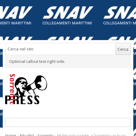
Optional callout text right side.
Home
/
Attualità
/
Sorrento
/
Multe non pagate, a Sorrento un buco