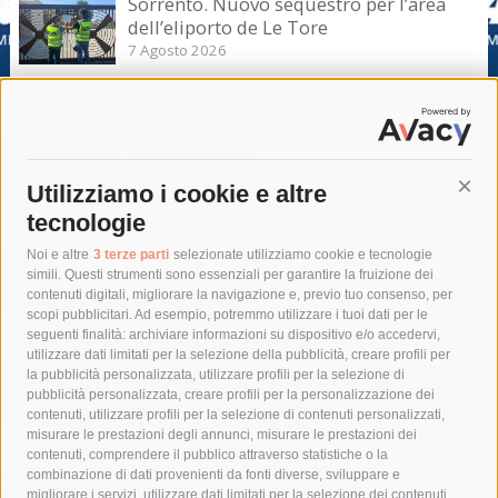
Sorrento. Nuovo sequestro per l’area
dell’eliporto de Le Tore
7 Agosto 2026
Sorrento. Aggredisce sessualmente una
turista e le strappa il portafogli, fermato
dai carabinieri
7 Agosto 2026
Utilizziamo i cookie e altre
Cont
tecnologie
Tag
Noi e altre
3 terze parti
selezionate utilizziamo cookie e tecnologie
simili. Questi strumenti sono essenziali per garantire la fruizione dei
contenuti digitali, migliorare la navigazione e, previo tuo consenso, per
acqua
allerta meteo
anas
scopi pubblicitari. Ad esempio, potremmo utilizzare i tuoi dati per le
seguenti finalità: archiviare informazioni su dispositivo e/o accedervi,
area marina protetta di punta campanella
arresto
utilizzare dati limitati per la selezione della pubblicità, creare profili per
la pubblicità personalizzata, utilizzare profili per la selezione di
Asl Napoli 3 sud
capitaneria di porto
capri
carabinieri
pubblicità personalizzata, creare profili per la personalizzazione dei
castellammare di stabia
circumvesuviana
contenuti, utilizzare profili per la selezione di contenuti personalizzati,
misurare le prestazioni degli annunci, misurare le prestazioni dei
comune di sorrento
concerto
contagi
contenuti, comprendere il pubblico attraverso statistiche o la
combinazione di dati provenienti da fonti diverse, sviluppare e
costiera amalfitana
covid-19
eav
elezioni
migliorare i servizi, utilizzare dati limitati per la selezione dei contenuti,