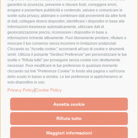
fondazione sorrento
gori
guardia costiera
incidente
garantire la sicurezza, prevenire e rilevare frodi, correggere errori,
erogare e presentare pubblicità e contenuto, salvare e comunicare le
lavori
lorenzo balducelli
mare
massa lubrense
scelte sulla privacy, abbinare e combinare dati provenienti da altre fonti
di dati, collegare diversi dispositivi, identificare i dispositivi in base alle
massimo coppola
Meta
napoli
ordinanza
informazioni trasmesse automaticamente, utilizzare dati di
penisola sorrentina
piano di sorrento
polizia municipale
geolocalizzazione precisi, riconoscere i dispositivi in base a
informazioni richieste attivamente. Puoi liberamente prestare, rifiutare o
protezione civile
Regione Campania
sant'agnello
revocare il tuo consenso senza incorrere in limitazioni sostanziali.
Cliccando su "Accetta cookie," acconsenti all'uso di cookie e strumenti
sindaco cuomo
sorrento
studenti
temporali
treni
simili. Utilizza il pulsante "Gestisci Preferenze" per personalizzare le tue
turismo
Vico Equense
villa fiorentino
vincenzo de luca
scelte o "Rifiuta tutto" per proseguire senza cookie non strettamente
necessari. Puoi modificare le tue preferenze in qualsiasi momento
cliccando sul link "Preferenze Cookie" in fondo alla pagina o sull'icona
dello scudo in basso a sinistra. Le tue preferenze si applicheranno al
solo dispositivo in uso.
© 2015 SorrentoPress. All rights reserved.
|
Privacy Policy
Cookie Policy
Il giornale online della Penisola Sorrentina
Privacy policy
-
Cookie Policy
Accetta cookie
Rifiuta tutto
Maggiori informazioni