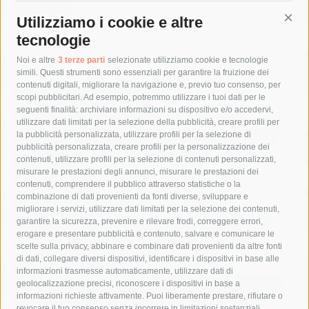
Utilizziamo i cookie e altre
Cont
tecnologie
Tag
Noi e altre
3 terze parti
selezionate utilizziamo cookie e tecnologie
simili. Questi strumenti sono essenziali per garantire la fruizione dei
contenuti digitali, migliorare la navigazione e, previo tuo consenso, per
acqua
allerta meteo
anas
scopi pubblicitari. Ad esempio, potremmo utilizzare i tuoi dati per le
seguenti finalità: archiviare informazioni su dispositivo e/o accedervi,
area marina protetta di punta campanella
arresto
utilizzare dati limitati per la selezione della pubblicità, creare profili per
la pubblicità personalizzata, utilizzare profili per la selezione di
Asl Napoli 3 sud
capitaneria di porto
capri
carabinieri
pubblicità personalizzata, creare profili per la personalizzazione dei
castellammare di stabia
circumvesuviana
contenuti, utilizzare profili per la selezione di contenuti personalizzati,
misurare le prestazioni degli annunci, misurare le prestazioni dei
comune di sorrento
concerto
contagi
contenuti, comprendere il pubblico attraverso statistiche o la
combinazione di dati provenienti da fonti diverse, sviluppare e
costiera amalfitana
covid-19
eav
elezioni
migliorare i servizi, utilizzare dati limitati per la selezione dei contenuti,
fondazione sorrento
gori
guardia costiera
incidente
garantire la sicurezza, prevenire e rilevare frodi, correggere errori,
erogare e presentare pubblicità e contenuto, salvare e comunicare le
lavori
lorenzo balducelli
mare
massa lubrense
scelte sulla privacy, abbinare e combinare dati provenienti da altre fonti
di dati, collegare diversi dispositivi, identificare i dispositivi in base alle
massimo coppola
Meta
napoli
ordinanza
informazioni trasmesse automaticamente, utilizzare dati di
penisola sorrentina
piano di sorrento
polizia municipale
geolocalizzazione precisi, riconoscere i dispositivi in base a
informazioni richieste attivamente. Puoi liberamente prestare, rifiutare o
protezione civile
Regione Campania
sant'agnello
revocare il tuo consenso senza incorrere in limitazioni sostanziali.