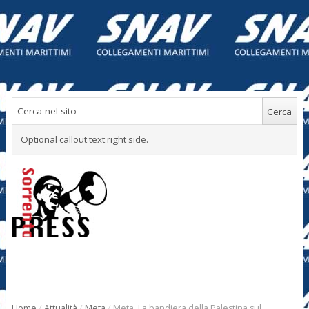
Optional callout text right side.
Home
/
Attualità
/
Meta
/
Meta. La bandiera della Palestina sul