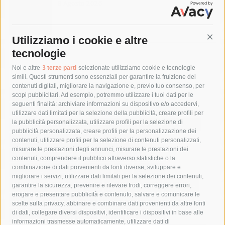
8 Agosto 2026
Utilizziamo i cookie e altre
Cont
tecnologie
Tag
Noi e altre
3 terze parti
selezionate utilizziamo cookie e tecnologie
simili. Questi strumenti sono essenziali per garantire la fruizione dei
contenuti digitali, migliorare la navigazione e, previo tuo consenso, per
acqua
allerta meteo
anas
scopi pubblicitari. Ad esempio, potremmo utilizzare i tuoi dati per le
seguenti finalità: archiviare informazioni su dispositivo e/o accedervi,
area marina protetta di punta campanella
arresto
utilizzare dati limitati per la selezione della pubblicità, creare profili per
la pubblicità personalizzata, utilizzare profili per la selezione di
Asl Napoli 3 sud
capitaneria di porto
capri
carabinieri
pubblicità personalizzata, creare profili per la personalizzazione dei
castellammare di stabia
circumvesuviana
contenuti, utilizzare profili per la selezione di contenuti personalizzati,
misurare le prestazioni degli annunci, misurare le prestazioni dei
comune di sorrento
concerto
contagi
contenuti, comprendere il pubblico attraverso statistiche o la
combinazione di dati provenienti da fonti diverse, sviluppare e
costiera amalfitana
covid-19
eav
elezioni
migliorare i servizi, utilizzare dati limitati per la selezione dei contenuti,
fondazione sorrento
gori
guardia costiera
incidente
garantire la sicurezza, prevenire e rilevare frodi, correggere errori,
erogare e presentare pubblicità e contenuto, salvare e comunicare le
lavori
lorenzo balducelli
mare
massa lubrense
scelte sulla privacy, abbinare e combinare dati provenienti da altre fonti
di dati, collegare diversi dispositivi, identificare i dispositivi in base alle
massimo coppola
Meta
napoli
ordinanza
informazioni trasmesse automaticamente, utilizzare dati di