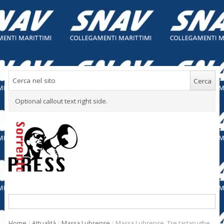
Optional callout text right side.
Home
/
Attualità
/
Massa Lubrense
/
Massa Lubrense. Tre tartarughe