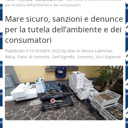
per la tutela dell’ambiente e dei consumatori
Mare sicuro, sanzioni e denunce
per la tutela dell’ambiente e dei
consumatori
19 Ottobre 2022
Max
Pubblicato il
by
in
Massa Lubrense
,
Meta
,
Piano di Sorrento
,
Sant'Agnello
,
Sorrento
,
Vico Equense