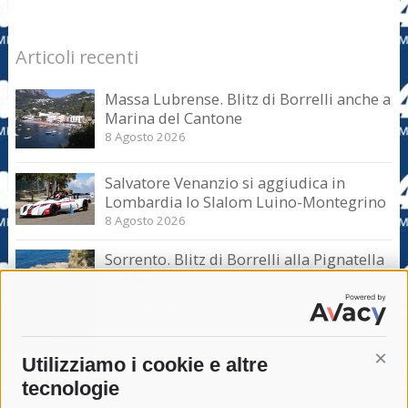
Articoli recenti
Massa Lubrense. Blitz di Borrelli anche a
Marina del Cantone
8 Agosto 2026
Salvatore Venanzio si aggiudica in
Lombardia lo Slalom Luino-Montegrino
8 Agosto 2026
Sorrento. Blitz di Borrelli alla Pignatella
– video –
8 Agosto 2026
Utilizziamo i cookie e altre
Cont
tecnologie