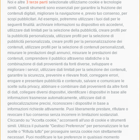
Tag
Noi e altre
3 terze parti
selezionate utilizziamo cookie e tecnologie
simili. Questi strumenti sono essenziali per garantire la fruizione dei
contenuti digitali, migliorare la navigazione e, previo tuo consenso, per
acqua
allerta meteo
anas
scopi pubblicitari. Ad esempio, potremmo utilizzare i tuoi dati per le
seguenti finalità: archiviare informazioni su dispositivo e/o accedervi,
area marina protetta di punta campanella
arresto
utilizzare dati limitati per la selezione della pubblicità, creare profili per
la pubblicità personalizzata, utilizzare profili per la selezione di
Asl Napoli 3 sud
capitaneria di porto
capri
carabinieri
pubblicità personalizzata, creare profili per la personalizzazione dei
castellammare di stabia
circumvesuviana
contenuti, utilizzare profili per la selezione di contenuti personalizzati,
misurare le prestazioni degli annunci, misurare le prestazioni dei
comune di sorrento
concerto
contagi
contenuti, comprendere il pubblico attraverso statistiche o la
combinazione di dati provenienti da fonti diverse, sviluppare e
costiera amalfitana
covid-19
eav
elezioni
migliorare i servizi, utilizzare dati limitati per la selezione dei contenuti,
fondazione sorrento
gori
guardia costiera
incidente
garantire la sicurezza, prevenire e rilevare frodi, correggere errori,
erogare e presentare pubblicità e contenuto, salvare e comunicare le
lavori
lorenzo balducelli
mare
massa lubrense
scelte sulla privacy, abbinare e combinare dati provenienti da altre fonti
di dati, collegare diversi dispositivi, identificare i dispositivi in base alle
massimo coppola
Meta
napoli
ordinanza
informazioni trasmesse automaticamente, utilizzare dati di
penisola sorrentina
piano di sorrento
polizia municipale
geolocalizzazione precisi, riconoscere i dispositivi in base a
informazioni richieste attivamente. Puoi liberamente prestare, rifiutare o
protezione civile
Regione Campania
sant'agnello
revocare il tuo consenso senza incorrere in limitazioni sostanziali.
Cliccando su "Accetta cookie," acconsenti all'uso di cookie e strumenti
sindaco cuomo
sorrento
studenti
temporali
treni
simili. Utilizza il pulsante "Gestisci Preferenze" per personalizzare le tue
turismo
Vico Equense
villa fiorentino
vincenzo de luca
scelte o "Rifiuta tutto" per proseguire senza cookie non strettamente
necessari. Puoi modificare le tue preferenze in qualsiasi momento