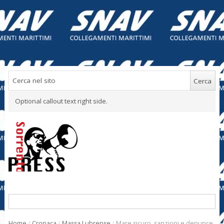
Optional callout text right side.
Home
/
Cronaca
/
Massa Lubrense
/
Mare sicuro, sanzioni e denunce