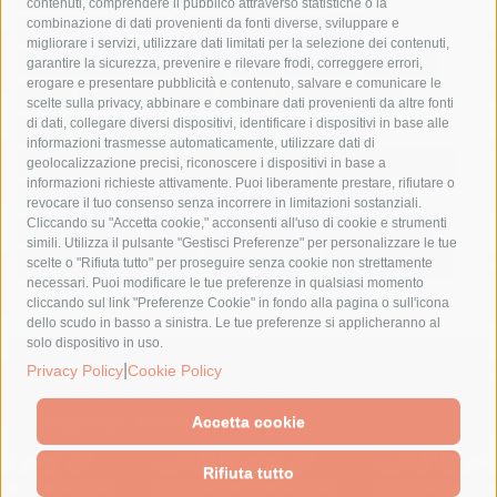
contenuti, comprendere il pubblico attraverso statistiche o la
combinazione di dati provenienti da fonti diverse, sviluppare e
costiera amalfitana
covid-19
eav
elezioni
migliorare i servizi, utilizzare dati limitati per la selezione dei contenuti,
fondazione sorrento
gori
guardia costiera
incidente
garantire la sicurezza, prevenire e rilevare frodi, correggere errori,
erogare e presentare pubblicità e contenuto, salvare e comunicare le
lavori
lorenzo balducelli
mare
massa lubrense
scelte sulla privacy, abbinare e combinare dati provenienti da altre fonti
di dati, collegare diversi dispositivi, identificare i dispositivi in base alle
massimo coppola
Meta
napoli
ordinanza
informazioni trasmesse automaticamente, utilizzare dati di
penisola sorrentina
piano di sorrento
polizia municipale
geolocalizzazione precisi, riconoscere i dispositivi in base a
informazioni richieste attivamente. Puoi liberamente prestare, rifiutare o
protezione civile
Regione Campania
sant'agnello
revocare il tuo consenso senza incorrere in limitazioni sostanziali.
Cliccando su "Accetta cookie," acconsenti all'uso di cookie e strumenti
sindaco cuomo
sorrento
studenti
temporali
treni
simili. Utilizza il pulsante "Gestisci Preferenze" per personalizzare le tue
turismo
Vico Equense
villa fiorentino
vincenzo de luca
scelte o "Rifiuta tutto" per proseguire senza cookie non strettamente
necessari. Puoi modificare le tue preferenze in qualsiasi momento
cliccando sul link "Preferenze Cookie" in fondo alla pagina o sull'icona
dello scudo in basso a sinistra. Le tue preferenze si applicheranno al
solo dispositivo in uso.
© 2015 SorrentoPress. All rights reserved.
|
Privacy Policy
Cookie Policy
Il giornale online della Penisola Sorrentina
Privacy policy
-
Cookie Policy
Accetta cookie
Rifiuta tutto