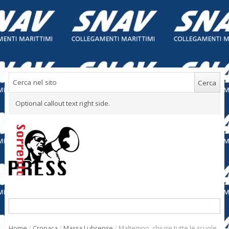
Optional callout text right side.
Home
/
Cronaca
/
Massa Lubrense
/
Maltempo, chiuse tutte le scuole