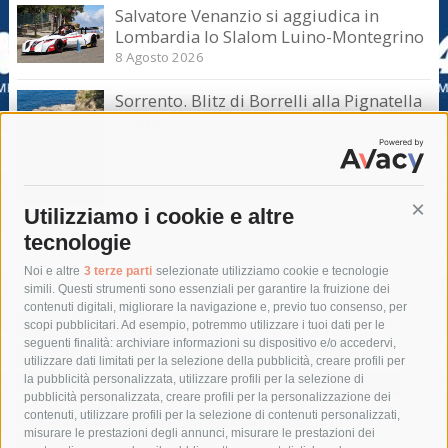
Salvatore Venanzio si aggiudica in
Lombardia lo Slalom Luino-Montegrino
8 Agosto 2026
Sorrento. Blitz di Borrelli alla Pignatella
– video –
8 Agosto 2026
Utilizziamo i cookie e altre
Cont
tecnologie
Tag
Noi e altre
3 terze parti
selezionate utilizziamo cookie e tecnologie
simili. Questi strumenti sono essenziali per garantire la fruizione dei
contenuti digitali, migliorare la navigazione e, previo tuo consenso, per
acqua
allerta meteo
anas
scopi pubblicitari. Ad esempio, potremmo utilizzare i tuoi dati per le
seguenti finalità: archiviare informazioni su dispositivo e/o accedervi,
area marina protetta di punta campanella
arresto
utilizzare dati limitati per la selezione della pubblicità, creare profili per
la pubblicità personalizzata, utilizzare profili per la selezione di
Asl Napoli 3 sud
capitaneria di porto
capri
carabinieri
pubblicità personalizzata, creare profili per la personalizzazione dei
castellammare di stabia
circumvesuviana
contenuti, utilizzare profili per la selezione di contenuti personalizzati,
misurare le prestazioni degli annunci, misurare le prestazioni dei
comune di sorrento
concerto
contagi