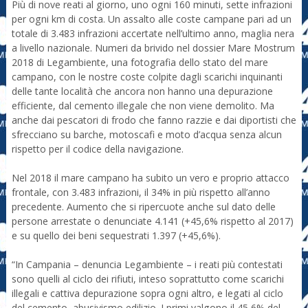
Più di nove reati al giorno, uno ogni 160 minuti, sette infrazioni
per ogni km di costa. Un assalto alle coste campane pari ad un
totale di 3.483 infrazioni accertate nell’ultimo anno, maglia nera
a livello nazionale. Numeri da brivido nel dossier Mare Mostrum
2018 di Legambiente, una fotografia dello stato del mare
campano, con le nostre coste colpite dagli scarichi inquinanti
delle tante località che ancora non hanno una depurazione
efficiente, dal cemento illegale che non viene demolito. Ma
anche dai pescatori di frodo che fanno razzie e dai diportisti che
sfrecciano su barche, motoscafi e moto d’acqua senza alcun
rispetto per il codice della navigazione.
Nel 2018 il mare campano ha subito un vero e proprio attacco
frontale, con 3.483 infrazioni, il 34% in più rispetto all’anno
precedente. Aumento che si ripercuote anche sul dato delle
persone arrestate o denunciate 4.141 (+45,6% rispetto al 2017)
e su quello dei beni sequestrati 1.397 (+45,6%).
“In Campania – denuncia Legambiente – i reati più contestati
sono quelli al ciclo dei rifiuti, inteso soprattutto come scarichi
illegali e cattiva depurazione sopra ogni altro, e legati al ciclo
del cemento, abusivismo edilizio. I primi valgono il 45,6% del