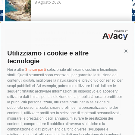
8 Agosto 2026
Sorrento. Le denunce: Bivacchi e rifiuti
sui siti storici
8 Agosto 2026
Utilizziamo i cookie e altre
Cont
tecnologie
Tag
Noi e altre
3 terze parti
selezionate utilizziamo cookie e tecnologie
simili. Questi strumenti sono essenziali per garantire la fruizione dei
contenuti digitali, migliorare la navigazione e, previo tuo consenso, per
acqua
allerta meteo
anas
scopi pubblicitari. Ad esempio, potremmo utilizzare i tuoi dati per le
seguenti finalità: archiviare informazioni su dispositivo e/o accedervi,
area marina protetta di punta campanella
arresto
utilizzare dati limitati per la selezione della pubblicità, creare profili per
la pubblicità personalizzata, utilizzare profili per la selezione di
Asl Napoli 3 sud
capitaneria di porto
capri
carabinieri
pubblicità personalizzata, creare profili per la personalizzazione dei
castellammare di stabia
circumvesuviana
contenuti, utilizzare profili per la selezione di contenuti personalizzati,
misurare le prestazioni degli annunci, misurare le prestazioni dei
comune di sorrento
concerto
contagi
contenuti, comprendere il pubblico attraverso statistiche o la
combinazione di dati provenienti da fonti diverse, sviluppare e
costiera amalfitana
covid-19
eav
elezioni
migliorare i servizi, utilizzare dati limitati per la selezione dei contenuti,