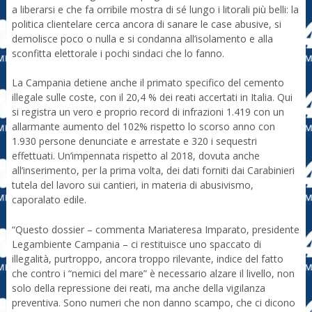
a liberarsi e che fa orribile mostra di sé lungo i litorali più belli: la
politica clientelare cerca ancora di sanare le case abusive, si
demolisce poco o nulla e si condanna all’isolamento e alla
sconfitta elettorale i pochi sindaci che lo fanno.
La Campania detiene anche il primato specifico del cemento
illegale sulle coste, con il 20,4 % dei reati accertati in Italia. Qui
si registra un vero e proprio record di infrazioni 1.419 con un
allarmante aumento del 102% rispetto lo scorso anno con
1.930 persone denunciate e arrestate e 320 i sequestri
effettuati. Un’impennata rispetto al 2018, dovuta anche
all’inserimento, per la prima volta, dei dati forniti dai Carabinieri
tutela del lavoro sui cantieri, in materia di abusivismo,
caporalato edile.
“Questo dossier – commenta Mariateresa Imparato, presidente
Legambiente Campania – ci restituisce uno spaccato di
illegalità, purtroppo, ancora troppo rilevante, indice del fatto
che contro i “nemici del mare” è necessario alzare il livello, non
solo della repressione dei reati, ma anche della vigilanza
preventiva. Sono numeri che non danno scampo, che ci dicono