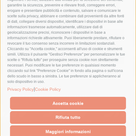
fondazione sorrento
gori
guardia costiera
incidente
garantire la sicurezza, prevenire e rilevare frodi, correggere errori,
erogare e presentare pubblicità e contenuto, salvare e comunicare le
lavori
lorenzo balducelli
mare
massa lubrense
scelte sulla privacy, abbinare e combinare dati provenienti da altre fonti
di dati, collegare diversi dispositivi, identificare i dispositivi in base alle
massimo coppola
Meta
napoli
ordinanza
informazioni trasmesse automaticamente, utilizzare dati di
penisola sorrentina
piano di sorrento
polizia municipale
geolocalizzazione precisi, riconoscere i dispositivi in base a
informazioni richieste attivamente. Puoi liberamente prestare, rifiutare o
protezione civile
Regione Campania
sant'agnello
revocare il tuo consenso senza incorrere in limitazioni sostanziali.
Cliccando su "Accetta cookie," acconsenti all'uso di cookie e strumenti
sindaco cuomo
sorrento
studenti
temporali
treni
simili. Utilizza il pulsante "Gestisci Preferenze" per personalizzare le tue
turismo
Vico Equense
villa fiorentino
vincenzo de luca
scelte o "Rifiuta tutto" per proseguire senza cookie non strettamente
necessari. Puoi modificare le tue preferenze in qualsiasi momento
cliccando sul link "Preferenze Cookie" in fondo alla pagina o sull'icona
dello scudo in basso a sinistra. Le tue preferenze si applicheranno al
solo dispositivo in uso.
|
© 2015 SorrentoPress. All rights reserved.
Privacy Policy
Cookie Policy
Il giornale online della Penisola Sorrentina
Privacy policy
-
Cookie Policy
Accetta cookie
Rifiuta tutto
Maggiori informazioni