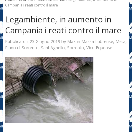
Campania i reati contro il mare
Legambiente, in aumento in
Campania i reati contro il mare
23 Giugno 2019
Max
Pubblicato il
by
in
Massa Lubrense
,
Meta
,
Piano di Sorrento
,
Sant'Agnello
,
Sorrento
,
Vico Equense