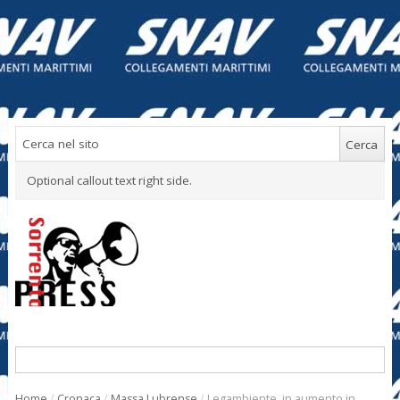
Optional callout text right side.
Home
/
Cronaca
/
Massa Lubrense
/
Legambiente, in aumento in