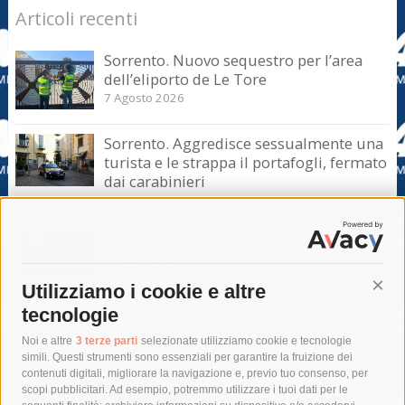
Articoli recenti
Sorrento. Nuovo sequestro per l’area
dell’eliporto de Le Tore
7 Agosto 2026
Sorrento. Aggredisce sessualmente una
turista e le strappa il portafogli, fermato
dai carabinieri
7 Agosto 2026
Sant’Agnello. Serata evento nel ricordo
di Lucio Dalla
7 Agosto 2026
Utilizziamo i cookie e altre
Cont
tecnologie
Tag
Noi e altre
3 terze parti
selezionate utilizziamo cookie e tecnologie
simili. Questi strumenti sono essenziali per garantire la fruizione dei
contenuti digitali, migliorare la navigazione e, previo tuo consenso, per
acqua
allerta meteo
anas
scopi pubblicitari. Ad esempio, potremmo utilizzare i tuoi dati per le