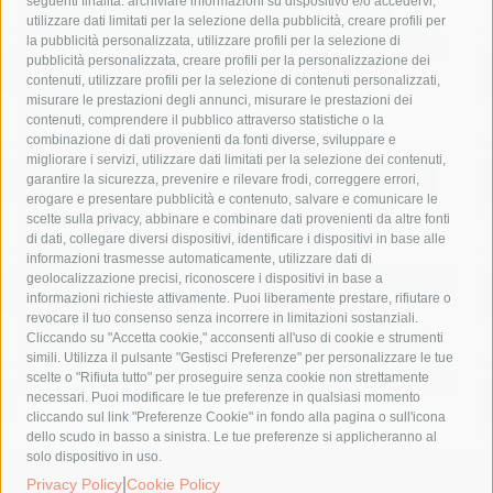
seguenti finalità: archiviare informazioni su dispositivo e/o accedervi,
area marina protetta di punta campanella
arresto
utilizzare dati limitati per la selezione della pubblicità, creare profili per
la pubblicità personalizzata, utilizzare profili per la selezione di
Asl Napoli 3 sud
capitaneria di porto
capri
carabinieri
pubblicità personalizzata, creare profili per la personalizzazione dei
castellammare di stabia
circumvesuviana
contenuti, utilizzare profili per la selezione di contenuti personalizzati,
misurare le prestazioni degli annunci, misurare le prestazioni dei
comune di sorrento
concerto
contagi
contenuti, comprendere il pubblico attraverso statistiche o la
combinazione di dati provenienti da fonti diverse, sviluppare e
costiera amalfitana
covid-19
eav
elezioni
migliorare i servizi, utilizzare dati limitati per la selezione dei contenuti,
fondazione sorrento
gori
guardia costiera
incidente
garantire la sicurezza, prevenire e rilevare frodi, correggere errori,
erogare e presentare pubblicità e contenuto, salvare e comunicare le
lavori
lorenzo balducelli
mare
massa lubrense
scelte sulla privacy, abbinare e combinare dati provenienti da altre fonti
di dati, collegare diversi dispositivi, identificare i dispositivi in base alle
massimo coppola
Meta
napoli
ordinanza
informazioni trasmesse automaticamente, utilizzare dati di
penisola sorrentina
piano di sorrento
polizia municipale
geolocalizzazione precisi, riconoscere i dispositivi in base a
informazioni richieste attivamente. Puoi liberamente prestare, rifiutare o
protezione civile
Regione Campania
sant'agnello
revocare il tuo consenso senza incorrere in limitazioni sostanziali.
Cliccando su "Accetta cookie," acconsenti all'uso di cookie e strumenti
sindaco cuomo
sorrento
studenti
temporali
treni
simili. Utilizza il pulsante "Gestisci Preferenze" per personalizzare le tue
turismo
Vico Equense
villa fiorentino
vincenzo de luca
scelte o "Rifiuta tutto" per proseguire senza cookie non strettamente
necessari. Puoi modificare le tue preferenze in qualsiasi momento
cliccando sul link "Preferenze Cookie" in fondo alla pagina o sull'icona
dello scudo in basso a sinistra. Le tue preferenze si applicheranno al
solo dispositivo in uso.
© 2015 SorrentoPress. All rights reserved.
|
Privacy Policy
Cookie Policy