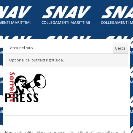
Optional callout text right side.
Home
/
Attualità
/
Massa Lubrense
/
L’Amp Punta Campanella cerca 3