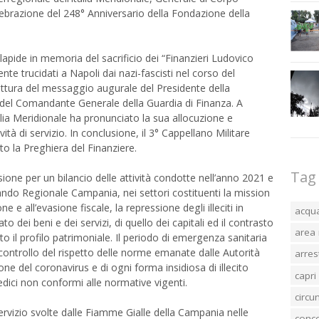
ebrazione del 248° Anniversario della Fondazione della
apide in memoria del sacrificio dei “Finanzieri Ludovico
nte trucidati a Napoli dai nazi-fascisti nel corso del
ettura del messaggio augurale del Presidente della
e del Comandante Generale della Guardia di Finanza. A
alia Meridionale ha pronunciato la sua allocuzione e
tività di servizio. In conclusione, il 3° Cappellano Militare
o la Preghiera del Finanziere.
Tag
ione per un bilancio delle attività condotte nell’anno 2021 e
ando Regionale Campania, nei settori costituenti la mission
one e all’evasione fiscale, la repressione degli illeciti in
acqu
o dei beni e dei servizi, di quello dei capitali ed il contrasto
area 
tto il profilo patrimoniale. Il periodo di emergenza sanitaria
 controllo del rispetto delle norme emanate dalle Autorità
arres
one del coronavirus e di ogni forma insidiosa di illecito
capri
edici non conformi alle normative vigenti.
circ
di servizio svolte dalle Fiamme Gialle della Campania nelle
conc