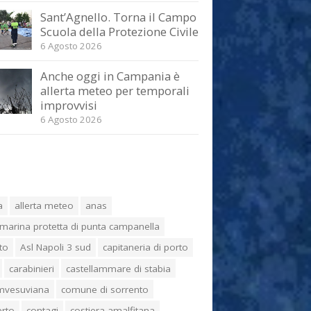
Sant’Agnello. Torna il Campo
Scuola della Protezione Civile
6 Agosto 2026
Anche oggi in Campania è
allerta meteo per temporali
improvvisi
6 Agosto 2026
a
allerta meteo
anas
marina protetta di punta campanella
to
Asl Napoli 3 sud
capitaneria di porto
carabinieri
castellammare di stabia
umvesuviana
comune di sorrento
erto
contagi
costiera amalfitana