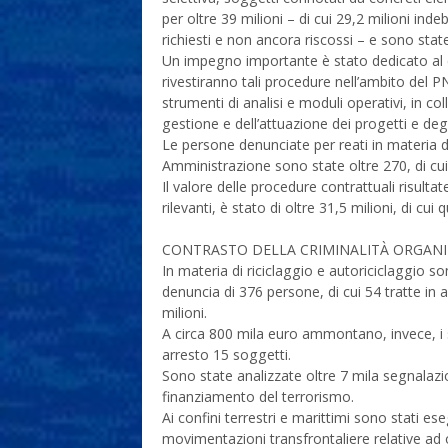
per oltre 39 milioni – di cui 29,2 milioni in
richiesti e non ancora riscossi – e sono sta
Un impegno importante è stato dedicato al co
rivestiranno tali procedure nell’ambito del P
strumenti di analisi e moduli operativi, in c
gestione e dell’attuazione dei progetti e degl
Le persone denunciate per reati in materia di 
Amministrazione sono state oltre 270, di cui 
Il valore delle procedure contrattuali risult
rilevanti, è stato di oltre 31,5 milioni, di cui
CONTRASTO DELLA CRIMINALITÀ ORGANI
In materia di riciclaggio e autoriciclaggio so
denuncia di 376 persone, di cui 54 tratte in a
milioni.
A circa 800 mila euro ammontano, invece, i se
arresto 15 soggetti.
Sono state analizzate oltre 7 mila segnalazion
finanziamento del terrorismo.
Ai confini terrestri e marittimi sono stati ese
movimentazioni transfrontaliere relative ad o