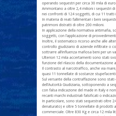
operando sequestri per circa 30 mila di euro
Ammontano a oltre 2,4 milioni i sequestri di val
nei confronti di 124 soggetti, di cui 11 tratti 
In materia di reati fallimentari i beni seques
patrimoni distratti di oltre 200 milioni.
In applicazione della normativa antimafia, s
soggetti, con l’applicazione di provvedimenti
Inoltre, il sistematico ricorso anche alle al
controllo giudiziario di aziende infiltrate o 
sottrarre all’influenza mafiosa beni per un val
Ulteriori 12 mila accertamenti sono stati svol
funzione del rilascio della documentazione a
Il contrasto al narcotraffico, anche via mare
quasi 11 tonnellate di sostanze stupefacenti
Sul versante della contraffazione sono stati 
dell’Autorità Giudiziaria, sottoponendo a sequ
con falsa indicazione del made in Italy e non 
recanti marchi industriali falsificati o indica
In particolare, sono stati sequestrati oltre 2
denaturato) e oltre 5 tonnellate di prodotti
commerciale. Oltre 830 Kg e circa 12 mila lit