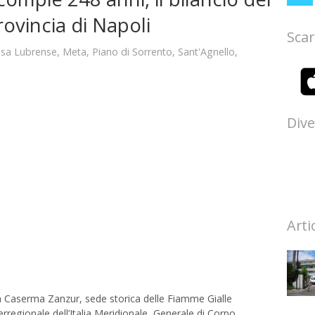
rovincia di Napoli
Scar
sa Lubrense
,
Meta
,
Piano di Sorrento
,
Sant'Agnello
,
Dive
Arti
a Caserma Zanzur, sede storica delle Fiamme Gialle
regionale dell’Italia Meridionale, Generale di Corpo