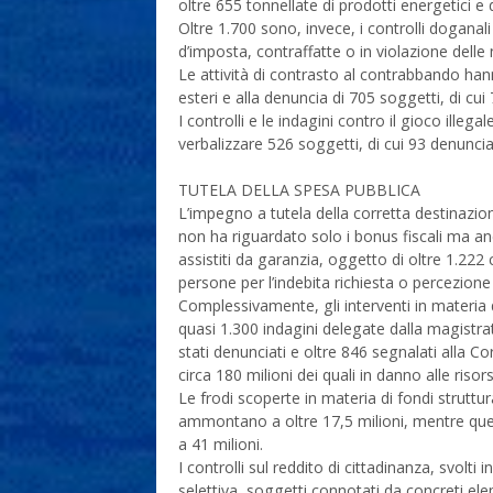
oltre 655 tonnellate di prodotti energetici e
Oltre 1.700 sono, invece, i controlli doganali
d’imposta, contraffatte o in violazione delle
Le attività di contrasto al contrabbando hann
esteri e alla denuncia di 705 soggetti, di cui 7
I controlli e le indagini contro il gioco ille
verbalizzare 526 soggetti, di cui 93 denunciati
TUTELA DELLA SPESA PUBBLICA
L’impegno a tutela della corretta destinazio
non ha riguardato solo i bonus fiscali ma an
assistiti da garanzia, oggetto di oltre 1.222 
persone per l’indebita richiesta o percezione 
Complessivamente, gli interventi in materia 
quasi 1.300 indagini delegate dalla magistr
stati denunciati e oltre 846 segnalati alla Cor
circa 180 milioni dei quali in danno alle risor
Le frodi scoperte in materia di fondi struttu
ammontano a oltre 17,5 milioni, mentre quell
a 41 milioni.
I controlli sul reddito di cittadinanza, svolt
selettiva, soggetti connotati da concreti elem