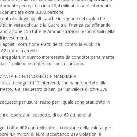
debitamente percepiti e circa 10,4 milioni fraudolentemente
te denunciate oltre 3.300 persone.
ntrollo degli appalti, anche in ragione del ruolo che
NRR, in vista del quale la Guardia di finanza sta affinando
ollaborazione con tutte le Amministrazioni responsabili della
i investimenti.
appalti, corruzione e altri delitti contro la Pubblica
62 tratte in arresto.
ate irregolari, in quanto interessate da condotte penalmente
 quasi 1 milione in materia di spesa sanitaria.
ZZATA ED ECONOMICO-FINANZIARIA
no stati eseguiti 113 interventi, che hanno portato alla
rresto, e al sequestro di beni per un valore di oltre 376
questri per usura, reato per il quale sono stati tratti in
i di operazioni sospette, di cui 68 attinenti al
guiti oltre 402 controlli sulla circolazione della valuta, per
ltre 4,4 milioni di euro, accertando 219 violazioni e