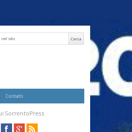
Contatti
i SorrentoPress