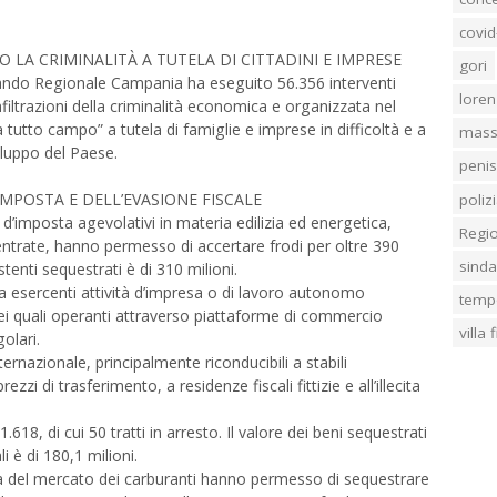
covid
LA CRIMINALITÀ A TUTELA DI CITTADINI E IMPRESE
gori
mando Regionale Campania ha eseguito 56.356 interventi
loren
infiltrazioni della criminalità economica e organizzata nel
utto campo” a tutela di famiglie e imprese in difficoltà e a
mass
viluppo del Paese.
penis
IMPOSTA E DELL’EVASIONE FISCALE
poliz
iti d’imposta agevolativi in materia edilizia ed energetica,
Regi
 entrate, hanno permesso di accertare frodi per oltre 390
sind
stenti sequestrati è di 310 milioni.
sia esercenti attività d’impresa o di lavoro autonomo
temp
ei quali operanti attraverso piattaforme di commercio
villa
golari.
nternazionale, principalmente riconducibili a stabili
zi di trasferimento, a residenze fiscali fittizie e all’illecita
.618, di cui 50 tratti in arresto. Il valore dei beni sequestrati
li è di 180,1 milioni.
tela del mercato dei carburanti hanno permesso di sequestrare