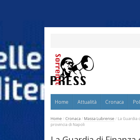
Home
Attualità
Cronaca
Pol
Home
/
Cronaca
/
Massa Lubrense
/
La Guardia d
provincia di Napoli
La Guardia di Finanza c