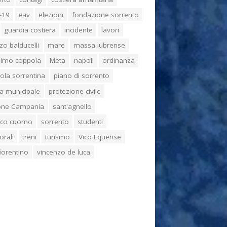
-19
eav
elezioni
fondazione sorrento
guardia costiera
incidente
lavori
zo balducelli
mare
massa lubrense
imo coppola
Meta
napoli
ordinanza
ola sorrentina
piano di sorrento
ia municipale
protezione civile
one Campania
sant'agnello
aco cuomo
sorrento
studenti
orali
treni
turismo
Vico Equense
 fiorentino
vincenzo de luca