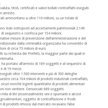
.
uta, titoli, certificati e valori bollati contraffatti eseguiti
in arresto.
trati ammontano a oltre 110 milioni, su un totale di
ono stati sottoposti ad accertamenti patrimoniali 2.149
 di sequestro e confisca per 154 milioni.
ternative misure di prevenzione dell’amministrazione e del
condizionate dalla criminalità organizzata ha consentito di
ore di circa 73 milioni di euro.
ti su richiesta dei Prefetti, la maggior parte dei quali in
ntimafia.
, ha portato all’arresto di 169 soggetti e al sequestro di
 e di 19 mezzi.
eseguiti oltre 1.500 interventi e più di 300 deleghe
estro circa 104 milioni di prodotti industriali contraffatti,
sicuri nonché ingenti quantitativi di prodotti alimentari
zioni non veritiere. Denunciati 689 soggetti.
4 mila di litri (essenzialmente vini e spumanti e alcool
 agroalimentari, oggetto di contraffazione e frode
ri di prodotti rimossi dal mercato recavano false