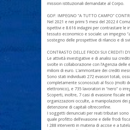
mission istituzionali demandate al Corpo.
GDF: IMPEGNO “A TUTTO CAMPO” CONTRO 
Nel 2021 e nei primi 5 mesi del 2022 il Co
ispettivi e 8.616 indagini per contrastare le 
tessuto economico e sociale: un impegno “a t
sostegno delle prospettive di rilancio e di s
CONTRASTO DELLE FRODI SUI CREDITI D’
Le attività investigative e di analisi sui cred
svolte in collaborazione con l’Agenzia delle
milioni di euro. L’ammontare dei crediti inesi
Sono stati individuati 272 evasori totali, os
completamente sconosciuti al fisco (molti d
elettronico), e 735 lavoratori in “nero” o irre
Scoperti, inoltre, 7 casi di evasione fiscale i
organizzazioni occulte, a manipolazioni dei prez
detenzione di capitali oltreconfine.
I soggetti denunciati per reati tributari sono 1
quale profitto dell’evasione e delle frodi fisca
I 288 interventi in materia di accise e a tu