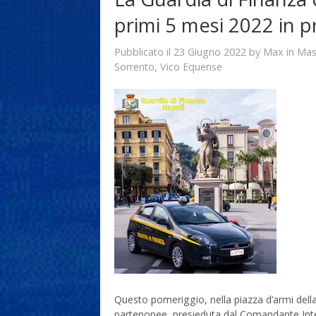
primi 5 mesi 2022 in p
23 Giugno 2022
Max
Pubblicato il
by
in
Mas
Sorrento
,
Vico Equense
Questo pomeriggio, nella piazza d’armi dell
partenopee, presieduta dal Comandante Inter