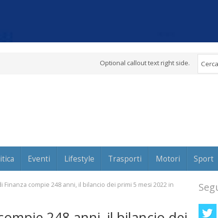
Optional callout text right side.
itica
Eventi
Lifestyle
Trasporti
Motori
Sport
i Finanza compie 248 anni, il bilancio dei primi 5 mesi 2022 in
Segu
ompie 248 anni, il bilancio dei