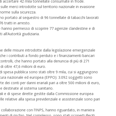
 di accertare 42 mila tonnellate consumate in frode.
 sulle merci introdotte sul territorio nazionale in evasione
 norme sulla sicurezza.
o portato al sequestro di 96 tonnellate di tabacchi lavorati
6 tratti in arresto.
gale hanno permesso di scoprire 77 agenzie clandestine e di
 all’Autorità giudiziaria.
ne delle misure introdotte dalla legislazione emergenziale
che i contributi a fondo perduto e i finanziamenti bancari
controlli, che hanno portato alla denuncia di più di 271
di oltre 47,6 milioni di euro.
di spesa pubblica sono stati oltre 9 mila, cui si aggiungono
atura nazionale ed europea (EPPO): 3.092 soggetti sono
te dei conti per danni erariali pari a oltre 500 milioni di euro,
se destinate al sistema sanitario.
rali e di spese dirette gestite dalla Commissione europea
e relative alla spesa previdenziale e assistenziale sono pari
i in collaborazione con l’INPS, hanno riguardato, in maniera
enti di rischio. Nel complesso, sono stati scoperti illeciti