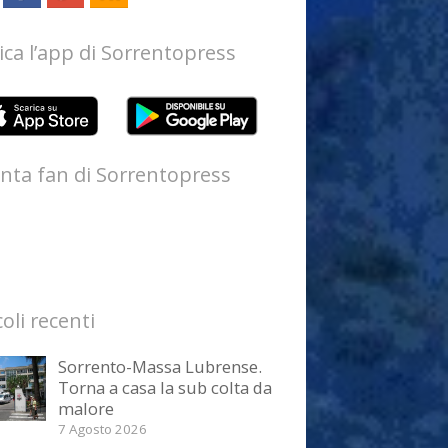
ica l’app di Sorrentopress
nta fan di Sorrentopress
coli recenti
Sorrento-Massa Lubrense.
Torna a casa la sub colta da
malore
7 Agosto 2026