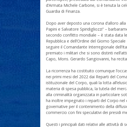
d’Armata Michele Carbone, si è tenuta la cel
Guardia di Finanza.
Dopo aver deposto una corona d’alloro alla l
Papini e Salvatore Spiridigliozzi” – barbarame
secondo conflitto mondiale – è stata data l
Repubblica e dell’Ordine del Giorno Special
seguire il Comandante Interregionale dell’It
premiato i militari che si sono distinti nell’at
Capo, Mons. Gerardo Sangiovanni, ha recitat
La ricorrenza ha costituito comunque l’occas
nei primi mesi del 2022 dai Reparti del Com
istituzionale del Corpo, quali la lotta all’elusi
materia di spesa pubblica, la tutela del mercat
alla criminalità organizzata in particolare so
ha inoltre impegnato i reparti del Corpo nel
governative per il contenimento della diffusi
commercio con fini speculativi dei presidi m
Questi i principali dati relativi alle attività 