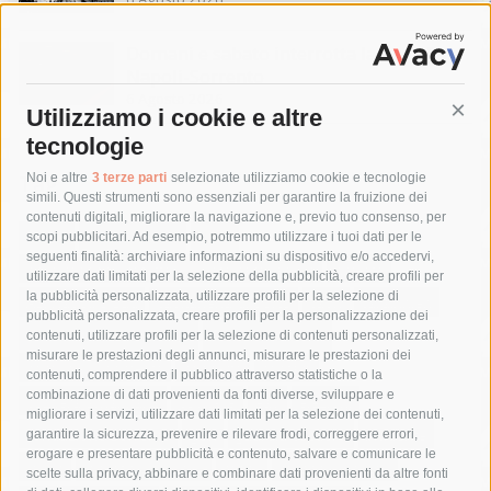
Domani e sabato interrotta la linea Eav
Napoli-Sorrento
6 Agosto 2026
Utilizziamo i cookie e altre
Cont
tecnologie
Tag
Noi e altre
3 terze parti
selezionate utilizziamo cookie e tecnologie
simili. Questi strumenti sono essenziali per garantire la fruizione dei
contenuti digitali, migliorare la navigazione e, previo tuo consenso, per
acqua
allerta meteo
anas
scopi pubblicitari. Ad esempio, potremmo utilizzare i tuoi dati per le
seguenti finalità: archiviare informazioni su dispositivo e/o accedervi,
area marina protetta di punta campanella
arresto
utilizzare dati limitati per la selezione della pubblicità, creare profili per
la pubblicità personalizzata, utilizzare profili per la selezione di
Asl Napoli 3 sud
capitaneria di porto
capri
carabinieri
pubblicità personalizzata, creare profili per la personalizzazione dei
castellammare di stabia
circumvesuviana
contenuti, utilizzare profili per la selezione di contenuti personalizzati,
misurare le prestazioni degli annunci, misurare le prestazioni dei
comune di sorrento
concerto
contagi
contenuti, comprendere il pubblico attraverso statistiche o la
combinazione di dati provenienti da fonti diverse, sviluppare e
costiera amalfitana
covid-19
eav
elezioni
migliorare i servizi, utilizzare dati limitati per la selezione dei contenuti,
fondazione sorrento
gori
guardia costiera
incidente
garantire la sicurezza, prevenire e rilevare frodi, correggere errori,
erogare e presentare pubblicità e contenuto, salvare e comunicare le
lavori
lorenzo balducelli
mare
massa lubrense
scelte sulla privacy, abbinare e combinare dati provenienti da altre fonti