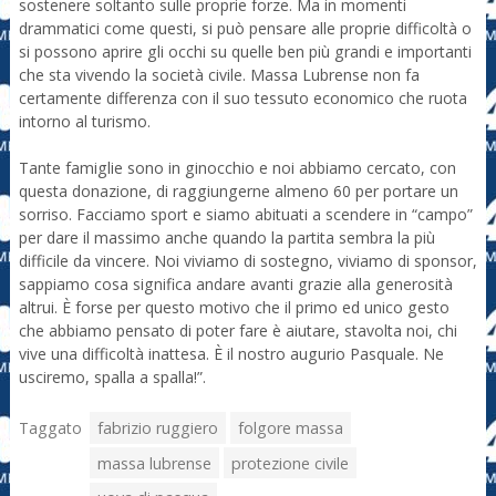
sostenere soltanto sulle proprie forze. Ma in momenti
drammatici come questi, si può pensare alle proprie difficoltà o
si possono aprire gli occhi su quelle ben più grandi e importanti
che sta vivendo la società civile. Massa Lubrense non fa
certamente differenza con il suo tessuto economico che ruota
intorno al turismo.
Tante famiglie sono in ginocchio e noi abbiamo cercato, con
questa donazione, di raggiungerne almeno 60 per portare un
sorriso. Facciamo sport e siamo abituati a scendere in “campo”
per dare il massimo anche quando la partita sembra la più
difficile da vincere. Noi viviamo di sostegno, viviamo di sponsor,
sappiamo cosa significa andare avanti grazie alla generosità
altrui. È forse per questo motivo che il primo ed unico gesto
che abbiamo pensato di poter fare è aiutare, stavolta noi, chi
vive una difficoltà inattesa. È il nostro augurio Pasquale. Ne
usciremo, spalla a spalla!”.
Taggato
fabrizio ruggiero
folgore massa
massa lubrense
protezione civile