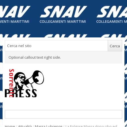
Optional callout text right side.
Home
/
Attualità
/
Massa Lubrense
/
La Folgore Massa dona cibo ed