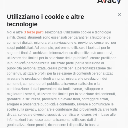
Utilizziamo i cookie e altre
Cont
tecnologie
Tag
Noi e altre
3 terze parti
selezionate utilizziamo cookie e tecnologie
simili. Questi strumenti sono essenziali per garantire la fruizione dei
contenuti digitali, migliorare la navigazione e, previo tuo consenso, per
acqua
allerta meteo
anas
scopi pubblicitari. Ad esempio, potremmo utilizzare i tuoi dati per le
seguenti finalità: archiviare informazioni su dispositivo e/o accedervi,
area marina protetta di punta campanella
arresto
utilizzare dati limitati per la selezione della pubblicità, creare profili per
la pubblicità personalizzata, utilizzare profili per la selezione di
Asl Napoli 3 sud
capitaneria di porto
capri
carabinieri
pubblicità personalizzata, creare profili per la personalizzazione dei
castellammare di stabia
circumvesuviana
contenuti, utilizzare profili per la selezione di contenuti personalizzati,
misurare le prestazioni degli annunci, misurare le prestazioni dei
comune di sorrento
concerto
contagi
contenuti, comprendere il pubblico attraverso statistiche o la
combinazione di dati provenienti da fonti diverse, sviluppare e
costiera amalfitana
covid-19
eav
elezioni
migliorare i servizi, utilizzare dati limitati per la selezione dei contenuti,
fondazione sorrento
gori
guardia costiera
incidente
garantire la sicurezza, prevenire e rilevare frodi, correggere errori,
erogare e presentare pubblicità e contenuto, salvare e comunicare le
lavori
lorenzo balducelli
mare
massa lubrense
scelte sulla privacy, abbinare e combinare dati provenienti da altre fonti
di dati, collegare diversi dispositivi, identificare i dispositivi in base alle
massimo coppola
Meta
napoli
ordinanza
informazioni trasmesse automaticamente, utilizzare dati di
penisola sorrentina
piano di sorrento
polizia municipale
geolocalizzazione precisi, riconoscere i dispositivi in base a