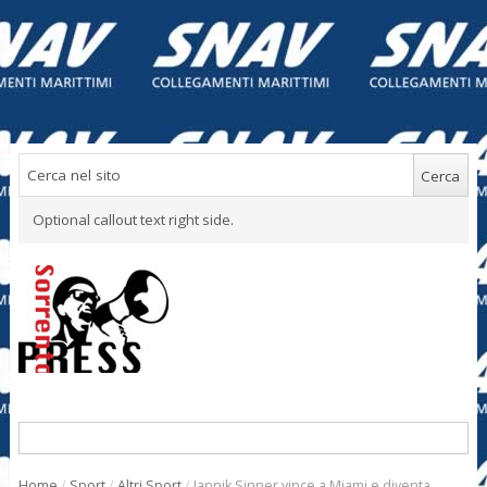
Optional callout text right side.
Home
/
Sport
/
Altri Sport
/
Jannik Sinner vince a Miami e diventa