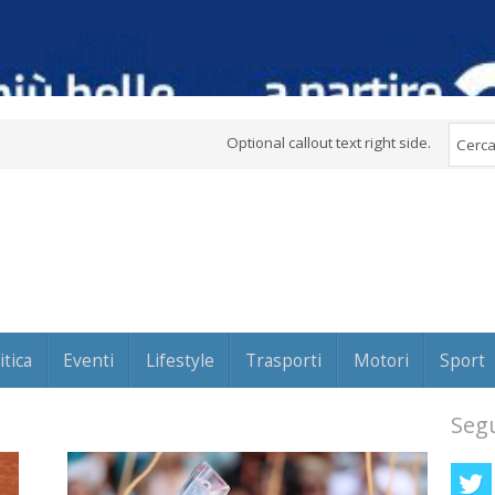
Optional callout text right side.
itica
Eventi
Lifestyle
Trasporti
Motori
Sport
Segu