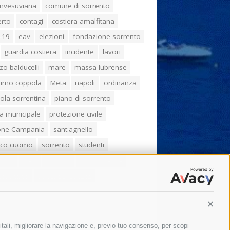
umvesuviana
comune di sorrento
erto
contagi
costiera amalfitana
-19
eav
elezioni
fondazione sorrento
guardia costiera
incidente
lavori
zo balducelli
mare
massa lubrense
imo coppola
Meta
napoli
ordinanza
ola sorrentina
piano di sorrento
ia municipale
protezione civile
one Campania
sant'agnello
aco cuomo
sorrento
studenti
orali
treni
turismo
Vico Equense
 fiorentino
vincenzo de luca
Conti
itali, migliorare la navigazione e, previo tuo consenso, per scopi