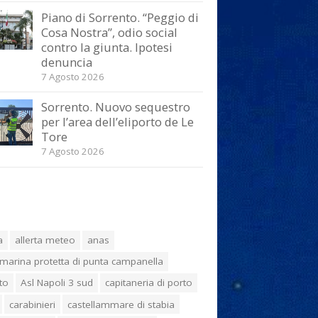
Piano di Sorrento. “Peggio di
Cosa Nostra”, odio social
contro la giunta. Ipotesi
denuncia
7 Agosto 2026
Sorrento. Nuovo sequestro
per l’area dell’eliporto de Le
Tore
7 Agosto 2026
a
allerta meteo
anas
marina protetta di punta campanella
to
Asl Napoli 3 sud
capitaneria di porto
carabinieri
castellammare di stabia