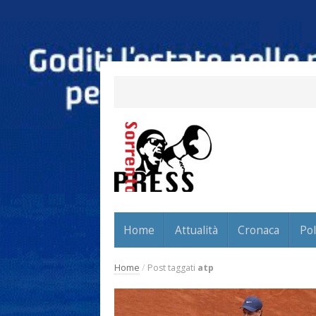
Home
Attualità
Cronaca
Pol
Home
/
Post taggati
atp