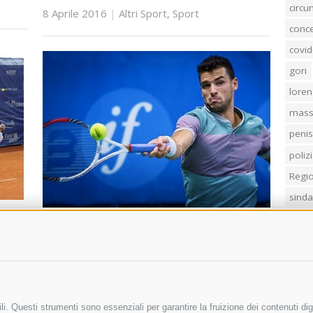
circ
8 Aprile 2016
|
Altri Sport
,
Sport
conc
covid
gori
loren
mass
penis
poliz
Regi
sind
temp
La magia del tennis nei colpi di
villa
Grigor Dimitrov -GuardaVideo-
er il
Colpi da brividi. Giù il cappello per Grigor
l
Dimitrov, che si appresta a superare i record di
ub
i. Questi strumenti sono essenziali per garantire la fruizione dei contenuti dig
visualizzazioni su Youtube nelle clip dedicate ai