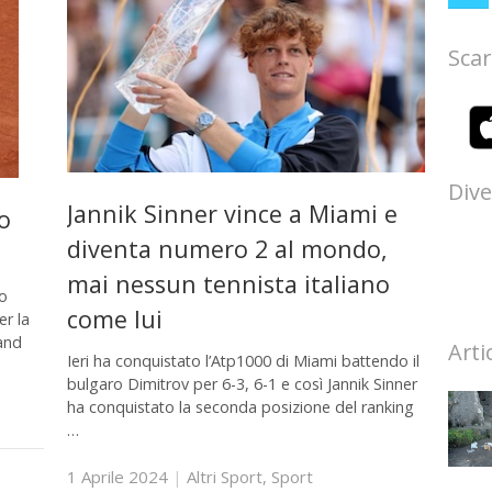
Scar
Dive
Jannik Sinner vince a Miami e
o
diventa numero 2 al mondo,
mai nessun tennista italiano
ro
come lui
er la
land
Arti
Ieri ha conquistato l’Atp1000 di Miami battendo il
bulgaro Dimitrov per 6-3, 6-1 e così Jannik Sinner
ha conquistato la seconda posizione del ranking
…
1 Aprile 2024
|
Altri Sport
,
Sport