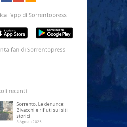
ica l’app di Sorrentopress
nta fan di Sorrentopress
coli recenti
Sorrento. Le denunce:
Bivacchi e rifiuti sui siti
storici
8 Agosto 2026