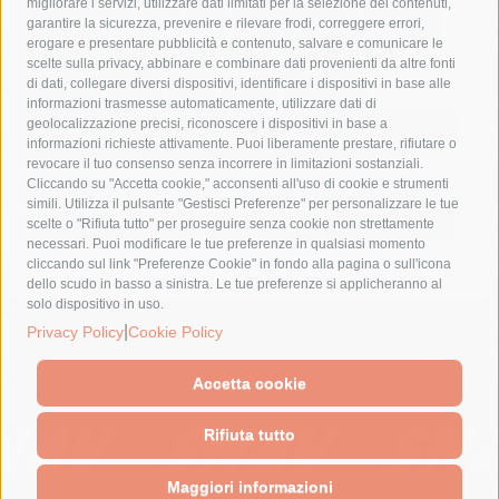
migliorare i servizi, utilizzare dati limitati per la selezione dei contenuti,
fondazione sorrento
gori
guardia costiera
incidente
garantire la sicurezza, prevenire e rilevare frodi, correggere errori,
erogare e presentare pubblicità e contenuto, salvare e comunicare le
lavori
lorenzo balducelli
mare
massa lubrense
scelte sulla privacy, abbinare e combinare dati provenienti da altre fonti
di dati, collegare diversi dispositivi, identificare i dispositivi in base alle
massimo coppola
Meta
napoli
ordinanza
informazioni trasmesse automaticamente, utilizzare dati di
penisola sorrentina
piano di sorrento
polizia municipale
geolocalizzazione precisi, riconoscere i dispositivi in base a
informazioni richieste attivamente. Puoi liberamente prestare, rifiutare o
protezione civile
Regione Campania
sant'agnello
revocare il tuo consenso senza incorrere in limitazioni sostanziali.
Cliccando su "Accetta cookie," acconsenti all'uso di cookie e strumenti
sindaco cuomo
sorrento
studenti
temporali
treni
simili. Utilizza il pulsante "Gestisci Preferenze" per personalizzare le tue
turismo
Vico Equense
villa fiorentino
vincenzo de luca
scelte o "Rifiuta tutto" per proseguire senza cookie non strettamente
necessari. Puoi modificare le tue preferenze in qualsiasi momento
cliccando sul link "Preferenze Cookie" in fondo alla pagina o sull'icona
dello scudo in basso a sinistra. Le tue preferenze si applicheranno al
solo dispositivo in uso.
|
© 2015 SorrentoPress. All rights reserved.
Privacy Policy
Cookie Policy
Il giornale online della Penisola Sorrentina
Privacy policy
-
Cookie Policy
Accetta cookie
Rifiuta tutto
Maggiori informazioni