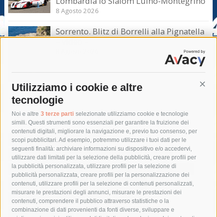
Lombardia lo Slalom Luino-Montegrino
8 Agosto 2026
Sorrento. Blitz di Borrelli alla Pignatella
– video –
8 Agosto 2026
Utilizziamo i cookie e altre
Cont
tecnologie
Tag
Noi e altre
3 terze parti
selezionate utilizziamo cookie e tecnologie
simili. Questi strumenti sono essenziali per garantire la fruizione dei
contenuti digitali, migliorare la navigazione e, previo tuo consenso, per
acqua
allerta meteo
anas
scopi pubblicitari. Ad esempio, potremmo utilizzare i tuoi dati per le
seguenti finalità: archiviare informazioni su dispositivo e/o accedervi,
area marina protetta di punta campanella
arresto
utilizzare dati limitati per la selezione della pubblicità, creare profili per
la pubblicità personalizzata, utilizzare profili per la selezione di
Asl Napoli 3 sud
capitaneria di porto
capri
carabinieri
pubblicità personalizzata, creare profili per la personalizzazione dei
castellammare di stabia
circumvesuviana
contenuti, utilizzare profili per la selezione di contenuti personalizzati,
misurare le prestazioni degli annunci, misurare le prestazioni dei
comune di sorrento
concerto
contagi
contenuti, comprendere il pubblico attraverso statistiche o la
combinazione di dati provenienti da fonti diverse, sviluppare e
costiera amalfitana
covid-19
eav
elezioni