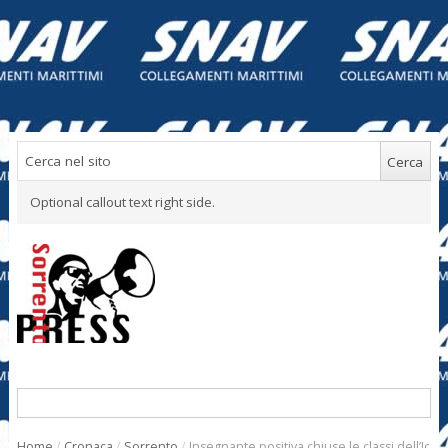
Optional callout text right side.
Home
/
Cronaca
/
Sorrento
/
Insegnante positiva chiuse le classi dell’Ic