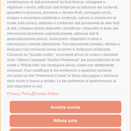
combinazione di dati provenienti da fonti diverse, sviluppare e
costiera amalfitana
covid-19
eav
elezioni
migliorare i servizi, utilizzare dati limitati per la selezione dei contenuti,
fondazione sorrento
gori
guardia costiera
incidente
garantire la sicurezza, prevenire e rilevare frodi, correggere errori,
erogare e presentare pubblicità e contenuto, salvare e comunicare le
lavori
lorenzo balducelli
mare
massa lubrense
scelte sulla privacy, abbinare e combinare dati provenienti da altre fonti
di dati, collegare diversi dispositivi, identificare i dispositivi in base alle
massimo coppola
Meta
napoli
ordinanza
informazioni trasmesse automaticamente, utilizzare dati di
penisola sorrentina
piano di sorrento
polizia municipale
geolocalizzazione precisi, riconoscere i dispositivi in base a
informazioni richieste attivamente. Puoi liberamente prestare, rifiutare o
protezione civile
Regione Campania
sant'agnello
revocare il tuo consenso senza incorrere in limitazioni sostanziali.
Cliccando su "Accetta cookie," acconsenti all'uso di cookie e strumenti
sindaco cuomo
sorrento
studenti
temporali
treni
simili. Utilizza il pulsante "Gestisci Preferenze" per personalizzare le tue
turismo
Vico Equense
villa fiorentino
vincenzo de luca
scelte o "Rifiuta tutto" per proseguire senza cookie non strettamente
necessari. Puoi modificare le tue preferenze in qualsiasi momento
cliccando sul link "Preferenze Cookie" in fondo alla pagina o sull'icona
dello scudo in basso a sinistra. Le tue preferenze si applicheranno al
solo dispositivo in uso.
© 2015 SorrentoPress. All rights reserved.
|
Privacy Policy
Cookie Policy
Il giornale online della Penisola Sorrentina
Privacy policy
-
Cookie Policy
Accetta cookie
Rifiuta tutto