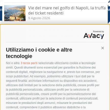
Vie del mare nel golfo di Napoli, la truffa
dei ticket residenti
9 Agosto 2026
Massa Lubrense. Sicurezza in mare
nell’Amp Punta Campanella, incontro
con il sottosegretario Iannone
9 Agosto 2026
Utilizziamo i cookie e altre
Cont
tecnologie
Tag
Noi e altre
3 terze parti
selezionate utilizziamo cookie e tecnologie
simili. Questi strumenti sono essenziali per garantire la fruizione dei
contenuti digitali, migliorare la navigazione e, previo tuo consenso, per
acqua
allerta meteo
anas
scopi pubblicitari. Ad esempio, potremmo utilizzare i tuoi dati per le
seguenti finalità: archiviare informazioni su dispositivo e/o accedervi,
area marina protetta di punta campanella
arresto
utilizzare dati limitati per la selezione della pubblicità, creare profili per
la pubblicità personalizzata, utilizzare profili per la selezione di
Asl Napoli 3 sud
capitaneria di porto
capri
carabinieri
pubblicità personalizzata, creare profili per la personalizzazione dei
castellammare di stabia
circumvesuviana
contenuti, utilizzare profili per la selezione di contenuti personalizzati,
misurare le prestazioni degli annunci, misurare le prestazioni dei
comune di sorrento
concerto
contagi
contenuti, comprendere il pubblico attraverso statistiche o la