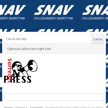
Optional callout text right side.
Home
/
Cronaca
/
Sorrento
/
Incidente frontale nella notte in via degli