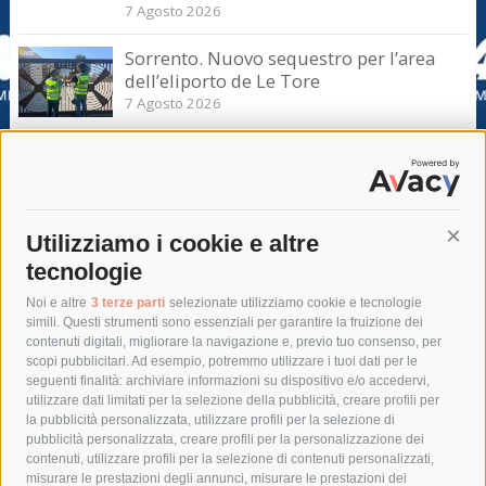
7 Agosto 2026
Sorrento. Nuovo sequestro per l’area
dell’eliporto de Le Tore
7 Agosto 2026
Sorrento. Aggredisce sessualmente una
turista e le strappa il portafogli, fermato
dai carabinieri
7 Agosto 2026
Utilizziamo i cookie e altre
Cont
tecnologie
Tag
Noi e altre
3 terze parti
selezionate utilizziamo cookie e tecnologie
simili. Questi strumenti sono essenziali per garantire la fruizione dei
contenuti digitali, migliorare la navigazione e, previo tuo consenso, per
acqua
allerta meteo
anas
scopi pubblicitari. Ad esempio, potremmo utilizzare i tuoi dati per le
seguenti finalità: archiviare informazioni su dispositivo e/o accedervi,
area marina protetta di punta campanella
arresto
utilizzare dati limitati per la selezione della pubblicità, creare profili per
la pubblicità personalizzata, utilizzare profili per la selezione di
Asl Napoli 3 sud
capitaneria di porto
capri
carabinieri
pubblicità personalizzata, creare profili per la personalizzazione dei
castellammare di stabia
circumvesuviana
contenuti, utilizzare profili per la selezione di contenuti personalizzati,
misurare le prestazioni degli annunci, misurare le prestazioni dei