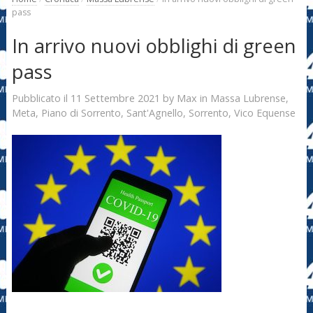
pass
In arrivo nuovi obblighi di green
pass
11 Settembre 2021
Max
Pubblicato il
by
in
Massa Lubrense
,
Meta
,
Piano di Sorrento
,
Sant'Agnello
,
Sorrento
,
Vico Equense