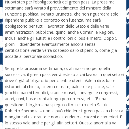
Nuovi step per l’obbligatorietà del green pass. La prossima
settimana sarà varato il provvedimento del ministro della
Funzione pubblica, Renato Brunetta, che non riguarderà solo i
dipendenti pubblici a contatto con l’utenza, ma sarà
obbligatorio per tutti i lavoratori dello Stato e delle varie
amministrazioni pubbliche, quindi anche Comuni e Regioni.
Inclusi anche gli autisti e i controlloni di bus e metro. Dopo 5
giorni il dipendente eventualmente ancora senza
certificazione verde verrà sospeso dallo stipendio, come già
accade al personale scolastico.
Sempre la prossima settimana, o, al massimo per quella
successiva, il green pass verrà esteso a chi lavora in quei settori
dove è già obbligatorio per clienti e utenti. Vale a dire: bar e
ristoranti al chiuso, cinema e teatri, palestre e piscine, sale
giochi e parchi tematici, stadi e musei, convegni e congressi,
aerei, navi, bus e treni a lunga percorrenza, etc. “È una
questione di logica – ha spiegato il ministro della Salute
Roberto Speranza – non si può chiedere il green pass a chi va a
mangiare al ristorante e non estenderlo a cuochi e camerieri. E
lo stesso vale anche per gli altri settori. Questa anomalia va
sanata”.