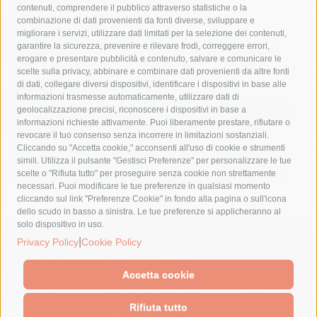
comune di sorrento
concerto
contagi
contenuti, comprendere il pubblico attraverso statistiche o la
combinazione di dati provenienti da fonti diverse, sviluppare e
costiera amalfitana
covid-19
eav
elezioni
migliorare i servizi, utilizzare dati limitati per la selezione dei contenuti,
fondazione sorrento
gori
guardia costiera
incidente
garantire la sicurezza, prevenire e rilevare frodi, correggere errori,
erogare e presentare pubblicità e contenuto, salvare e comunicare le
lavori
lorenzo balducelli
mare
massa lubrense
scelte sulla privacy, abbinare e combinare dati provenienti da altre fonti
di dati, collegare diversi dispositivi, identificare i dispositivi in base alle
massimo coppola
Meta
napoli
ordinanza
informazioni trasmesse automaticamente, utilizzare dati di
penisola sorrentina
piano di sorrento
polizia municipale
geolocalizzazione precisi, riconoscere i dispositivi in base a
informazioni richieste attivamente. Puoi liberamente prestare, rifiutare o
protezione civile
Regione Campania
sant'agnello
revocare il tuo consenso senza incorrere in limitazioni sostanziali.
Cliccando su "Accetta cookie," acconsenti all'uso di cookie e strumenti
sindaco cuomo
sorrento
studenti
temporali
treni
simili. Utilizza il pulsante "Gestisci Preferenze" per personalizzare le tue
turismo
Vico Equense
villa fiorentino
vincenzo de luca
scelte o "Rifiuta tutto" per proseguire senza cookie non strettamente
necessari. Puoi modificare le tue preferenze in qualsiasi momento
cliccando sul link "Preferenze Cookie" in fondo alla pagina o sull'icona
dello scudo in basso a sinistra. Le tue preferenze si applicheranno al
solo dispositivo in uso.
© 2015 SorrentoPress. All rights reserved.
|
Privacy Policy
Cookie Policy
Il giornale online della Penisola Sorrentina
Privacy policy
-
Cookie Policy
Accetta cookie
Rifiuta tutto