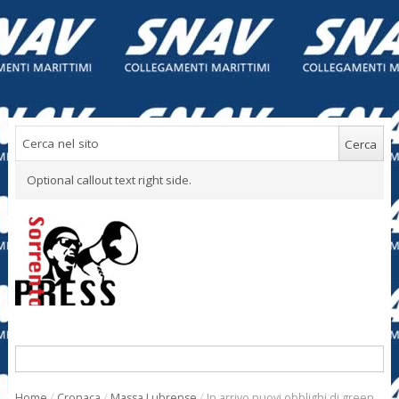
Optional callout text right side.
Home
/
Cronaca
/
Massa Lubrense
/
In arrivo nuovi obblighi di green