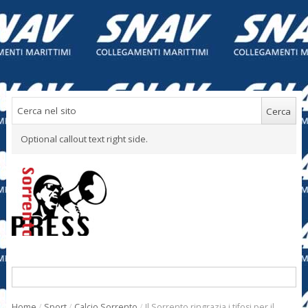
Optional callout text right side.
Home
/
Sport
/
Calcio Sorrento
/
Il Sorrento ringrazia i tifosi per il