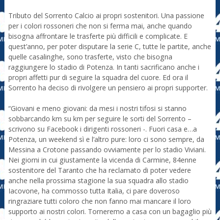
Tributo del Sorrento Calcio ai propri sostenitori. Una passione
per i colori rossoneri che non si ferma mai, anche quando
bisogna affrontare le trasferte più difficili e complicate. E
quest’anno, per poter disputare la serie C, tutte le partite, anche
quelle casalinghe, sono trasferte, visto che bisogna
raggiungere lo stadio di Potenza. In tanti sacrificano anche i
propri affetti pur di seguire la squadra del cuore. Ed ora il
Sorrento ha deciso di rivolgere un pensiero ai propri supporter.
“Giovani e meno giovani: da mesi i nostri tifosi si stanno
sobbarcando km su km per seguire le sorti del Sorrento –
scrivono su Facebook i dirigenti rossoneri -. Fuori casa e…a
Potenza, un weekend sì e l’altro pure: loro ci sono sempre, da
Messina a Crotone passando ovviamente per lo stadio Viviani.
Nei giorni in cui giustamente la vicenda di Carmine, 84enne
sostenitore del Taranto che ha reclamato di poter vedere
anche nella prossima stagione la sua squadra allo stadio
Iacovone, ha commosso tutta Italia, ci pare doveroso
ringraziare tutti coloro che non fanno mai mancare il loro
supporto ai nostri colori. Torneremo a casa con un bagaglio più