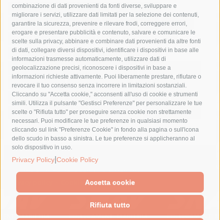
combinazione di dati provenienti da fonti diverse, sviluppare e
costiera amalfitana
covid-19
eav
elezioni
migliorare i servizi, utilizzare dati limitati per la selezione dei contenuti,
fondazione sorrento
gori
guardia costiera
incidente
garantire la sicurezza, prevenire e rilevare frodi, correggere errori,
erogare e presentare pubblicità e contenuto, salvare e comunicare le
lavori
lorenzo balducelli
mare
massa lubrense
scelte sulla privacy, abbinare e combinare dati provenienti da altre fonti
di dati, collegare diversi dispositivi, identificare i dispositivi in base alle
massimo coppola
Meta
napoli
ordinanza
informazioni trasmesse automaticamente, utilizzare dati di
penisola sorrentina
piano di sorrento
polizia municipale
geolocalizzazione precisi, riconoscere i dispositivi in base a
informazioni richieste attivamente. Puoi liberamente prestare, rifiutare o
protezione civile
Regione Campania
sant'agnello
revocare il tuo consenso senza incorrere in limitazioni sostanziali.
Cliccando su "Accetta cookie," acconsenti all'uso di cookie e strumenti
sindaco cuomo
sorrento
studenti
temporali
treni
simili. Utilizza il pulsante "Gestisci Preferenze" per personalizzare le tue
turismo
Vico Equense
villa fiorentino
vincenzo de luca
scelte o "Rifiuta tutto" per proseguire senza cookie non strettamente
necessari. Puoi modificare le tue preferenze in qualsiasi momento
cliccando sul link "Preferenze Cookie" in fondo alla pagina o sull'icona
dello scudo in basso a sinistra. Le tue preferenze si applicheranno al
solo dispositivo in uso.
© 2015 SorrentoPress. All rights reserved.
|
Privacy Policy
Cookie Policy
Il giornale online della Penisola Sorrentina
Privacy policy
-
Cookie Policy
Accetta cookie
Rifiuta tutto