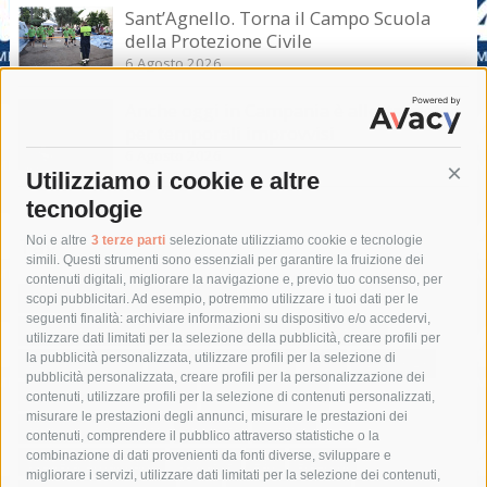
Sant’Agnello. Torna il Campo Scuola
della Protezione Civile
6 Agosto 2026
Anche oggi in Campania è allerta meteo
per temporali improvvisi
6 Agosto 2026
Utilizziamo i cookie e altre
Cont
tecnologie
Tag
Noi e altre
3 terze parti
selezionate utilizziamo cookie e tecnologie
simili. Questi strumenti sono essenziali per garantire la fruizione dei
contenuti digitali, migliorare la navigazione e, previo tuo consenso, per
acqua
allerta meteo
anas
scopi pubblicitari. Ad esempio, potremmo utilizzare i tuoi dati per le
seguenti finalità: archiviare informazioni su dispositivo e/o accedervi,
area marina protetta di punta campanella
arresto
utilizzare dati limitati per la selezione della pubblicità, creare profili per
la pubblicità personalizzata, utilizzare profili per la selezione di
Asl Napoli 3 sud
capitaneria di porto
capri
carabinieri
pubblicità personalizzata, creare profili per la personalizzazione dei
castellammare di stabia
circumvesuviana
contenuti, utilizzare profili per la selezione di contenuti personalizzati,
misurare le prestazioni degli annunci, misurare le prestazioni dei
comune di sorrento
concerto
contagi
contenuti, comprendere il pubblico attraverso statistiche o la
combinazione di dati provenienti da fonti diverse, sviluppare e
costiera amalfitana
covid-19
eav
elezioni
migliorare i servizi, utilizzare dati limitati per la selezione dei contenuti,