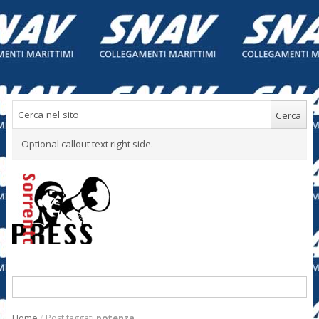
Optional callout text right side.
Home
/
Post taggati
potenza