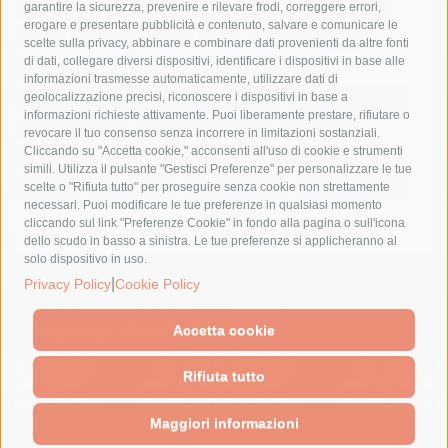
fondazione sorrento
gori
guardia costiera
incidente
garantire la sicurezza, prevenire e rilevare frodi, correggere errori,
erogare e presentare pubblicità e contenuto, salvare e comunicare le
lavori
lorenzo balducelli
mare
massa lubrense
scelte sulla privacy, abbinare e combinare dati provenienti da altre fonti
di dati, collegare diversi dispositivi, identificare i dispositivi in base alle
massimo coppola
Meta
napoli
ordinanza
informazioni trasmesse automaticamente, utilizzare dati di
penisola sorrentina
piano di sorrento
polizia municipale
geolocalizzazione precisi, riconoscere i dispositivi in base a
informazioni richieste attivamente. Puoi liberamente prestare, rifiutare o
protezione civile
Regione Campania
sant'agnello
revocare il tuo consenso senza incorrere in limitazioni sostanziali.
Cliccando su "Accetta cookie," acconsenti all'uso di cookie e strumenti
sindaco cuomo
sorrento
studenti
temporali
treni
simili. Utilizza il pulsante "Gestisci Preferenze" per personalizzare le tue
turismo
Vico Equense
villa fiorentino
vincenzo de luca
scelte o "Rifiuta tutto" per proseguire senza cookie non strettamente
necessari. Puoi modificare le tue preferenze in qualsiasi momento
cliccando sul link "Preferenze Cookie" in fondo alla pagina o sull'icona
dello scudo in basso a sinistra. Le tue preferenze si applicheranno al
solo dispositivo in uso.
© 2015 SorrentoPress. All rights reserved.
|
Privacy Policy
Cookie Policy
Il giornale online della Penisola Sorrentina
Privacy policy
-
Cookie Policy
Accetta cookie
Rifiuta tutto
Maggiori informazioni