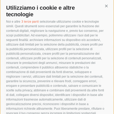
Utilizziamo i cookie e altre
Cont
tecnologie
Tag
Noi e altre
3 terze parti
selezionate utilizziamo cookie e tecnologie
simili. Questi strumenti sono essenziali per garantire la fruizione dei
contenuti digitali, migliorare la navigazione e, previo tuo consenso, per
acqua
allerta meteo
anas
scopi pubblicitari. Ad esempio, potremmo utilizzare i tuoi dati per le
seguenti finalità: archiviare informazioni su dispositivo e/o accedervi,
area marina protetta di punta campanella
arresto
utilizzare dati limitati per la selezione della pubblicità, creare profili per
la pubblicità personalizzata, utilizzare profili per la selezione di
Asl Napoli 3 sud
capitaneria di porto
capri
carabinieri
pubblicità personalizzata, creare profili per la personalizzazione dei
castellammare di stabia
circumvesuviana
contenuti, utilizzare profili per la selezione di contenuti personalizzati,
misurare le prestazioni degli annunci, misurare le prestazioni dei
comune di sorrento
concerto
contagi
contenuti, comprendere il pubblico attraverso statistiche o la
combinazione di dati provenienti da fonti diverse, sviluppare e
costiera amalfitana
covid-19
eav
elezioni
migliorare i servizi, utilizzare dati limitati per la selezione dei contenuti,
fondazione sorrento
gori
guardia costiera
incidente
garantire la sicurezza, prevenire e rilevare frodi, correggere errori,
erogare e presentare pubblicità e contenuto, salvare e comunicare le
lavori
lorenzo balducelli
mare
massa lubrense
scelte sulla privacy, abbinare e combinare dati provenienti da altre fonti
di dati, collegare diversi dispositivi, identificare i dispositivi in base alle
massimo coppola
Meta
napoli
ordinanza
informazioni trasmesse automaticamente, utilizzare dati di
penisola sorrentina
piano di sorrento
polizia municipale
geolocalizzazione precisi, riconoscere i dispositivi in base a
informazioni richieste attivamente. Puoi liberamente prestare, rifiutare o
protezione civile
Regione Campania
sant'agnello
revocare il tuo consenso senza incorrere in limitazioni sostanziali.