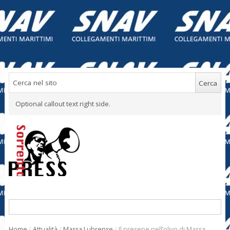
Optional callout text right side.
Home
/
Attualità
/
Massa Lubrense
/
Il presepe nell’olivo di Massa