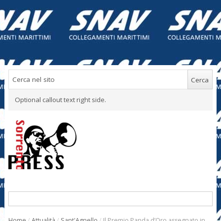
Optional callout text right side.
Home
/
Attualità
/
Sant'Agnello
/
Il Premio Panda d’Oro assegnato in