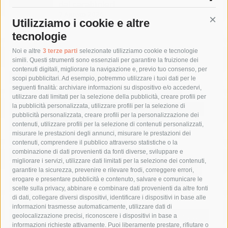
dai carabinieri
7 Agosto 2026
Utilizziamo i cookie e altre
Cont
tecnologie
Tag
Noi e altre
3 terze parti
selezionate utilizziamo cookie e tecnologie
simili. Questi strumenti sono essenziali per garantire la fruizione dei
contenuti digitali, migliorare la navigazione e, previo tuo consenso, per
acqua
allerta meteo
anas
scopi pubblicitari. Ad esempio, potremmo utilizzare i tuoi dati per le
seguenti finalità: archiviare informazioni su dispositivo e/o accedervi,
area marina protetta di punta campanella
arresto
utilizzare dati limitati per la selezione della pubblicità, creare profili per
la pubblicità personalizzata, utilizzare profili per la selezione di
Asl Napoli 3 sud
capitaneria di porto
capri
carabinieri
pubblicità personalizzata, creare profili per la personalizzazione dei
castellammare di stabia
circumvesuviana
contenuti, utilizzare profili per la selezione di contenuti personalizzati,
misurare le prestazioni degli annunci, misurare le prestazioni dei
comune di sorrento
concerto
contagi
contenuti, comprendere il pubblico attraverso statistiche o la
combinazione di dati provenienti da fonti diverse, sviluppare e
costiera amalfitana
covid-19
eav
elezioni
migliorare i servizi, utilizzare dati limitati per la selezione dei contenuti,
fondazione sorrento
gori
guardia costiera
incidente
garantire la sicurezza, prevenire e rilevare frodi, correggere errori,
erogare e presentare pubblicità e contenuto, salvare e comunicare le
lavori
lorenzo balducelli
mare
massa lubrense
scelte sulla privacy, abbinare e combinare dati provenienti da altre fonti
di dati, collegare diversi dispositivi, identificare i dispositivi in base alle
massimo coppola
Meta
napoli
ordinanza
informazioni trasmesse automaticamente, utilizzare dati di
penisola sorrentina
piano di sorrento
polizia municipale
geolocalizzazione precisi, riconoscere i dispositivi in base a
informazioni richieste attivamente. Puoi liberamente prestare, rifiutare o