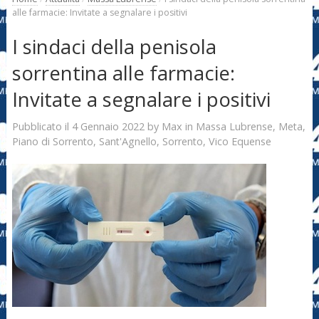
alle farmacie: Invitate a segnalare i positivi
I sindaci della penisola
sorrentina alle farmacie:
Invitate a segnalare i positivi
4 Gennaio 2022
Max
Pubblicato il
by
in
Massa Lubrense
,
Meta
,
Piano di Sorrento
,
Sant'Agnello
,
Sorrento
,
Vico Equense