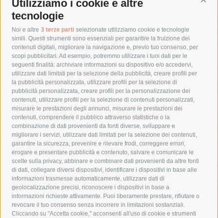
Utilizziamo i cookie e altre
Cont
tecnologie
Tag
Noi e altre
3 terze parti
selezionate utilizziamo cookie e tecnologie
simili. Questi strumenti sono essenziali per garantire la fruizione dei
contenuti digitali, migliorare la navigazione e, previo tuo consenso, per
acqua
allerta meteo
anas
scopi pubblicitari. Ad esempio, potremmo utilizzare i tuoi dati per le
seguenti finalità: archiviare informazioni su dispositivo e/o accedervi,
area marina protetta di punta campanella
arresto
utilizzare dati limitati per la selezione della pubblicità, creare profili per
la pubblicità personalizzata, utilizzare profili per la selezione di
Asl Napoli 3 sud
capitaneria di porto
capri
carabinieri
pubblicità personalizzata, creare profili per la personalizzazione dei
castellammare di stabia
circumvesuviana
contenuti, utilizzare profili per la selezione di contenuti personalizzati,
misurare le prestazioni degli annunci, misurare le prestazioni dei
comune di sorrento
concerto
contagi
contenuti, comprendere il pubblico attraverso statistiche o la
combinazione di dati provenienti da fonti diverse, sviluppare e
costiera amalfitana
covid-19
eav
elezioni
migliorare i servizi, utilizzare dati limitati per la selezione dei contenuti,
fondazione sorrento
gori
guardia costiera
incidente
garantire la sicurezza, prevenire e rilevare frodi, correggere errori,
erogare e presentare pubblicità e contenuto, salvare e comunicare le
lavori
lorenzo balducelli
mare
massa lubrense
scelte sulla privacy, abbinare e combinare dati provenienti da altre fonti
di dati, collegare diversi dispositivi, identificare i dispositivi in base alle
massimo coppola
Meta
napoli
ordinanza
informazioni trasmesse automaticamente, utilizzare dati di
penisola sorrentina
piano di sorrento
polizia municipale
geolocalizzazione precisi, riconoscere i dispositivi in base a
informazioni richieste attivamente. Puoi liberamente prestare, rifiutare o
protezione civile
Regione Campania
sant'agnello
revocare il tuo consenso senza incorrere in limitazioni sostanziali.
Cliccando su "Accetta cookie," acconsenti all'uso di cookie e strumenti
sindaco cuomo
sorrento
studenti
temporali
treni