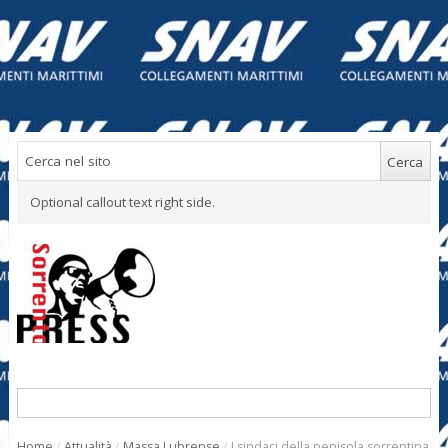
Optional callout text right side.
Home
/
Attualità
/
Massa Lubrense
/
I sindaci della penisola sorrentina