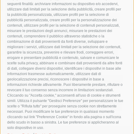
seguenti finalità: archiviare informazioni su dispositivo e/o accedervi,
area marina protetta di punta campanella
arresto
utilizzare dati limitati per la selezione della pubblicità, creare profili per
la pubblicità personalizzata, utilizzare profili per la selezione di
Asl Napoli 3 sud
capitaneria di porto
capri
carabinieri
pubblicità personalizzata, creare profili per la personalizzazione dei
castellammare di stabia
circumvesuviana
contenuti, utilizzare profili per la selezione di contenuti personalizzati,
misurare le prestazioni degli annunci, misurare le prestazioni dei
comune di sorrento
concerto
contagi
contenuti, comprendere il pubblico attraverso statistiche o la
combinazione di dati provenienti da fonti diverse, sviluppare e
costiera amalfitana
covid-19
eav
elezioni
migliorare i servizi, utilizzare dati limitati per la selezione dei contenuti,
fondazione sorrento
gori
guardia costiera
incidente
garantire la sicurezza, prevenire e rilevare frodi, correggere errori,
erogare e presentare pubblicità e contenuto, salvare e comunicare le
lavori
lorenzo balducelli
mare
massa lubrense
scelte sulla privacy, abbinare e combinare dati provenienti da altre fonti
di dati, collegare diversi dispositivi, identificare i dispositivi in base alle
massimo coppola
Meta
napoli
ordinanza
informazioni trasmesse automaticamente, utilizzare dati di
penisola sorrentina
piano di sorrento
polizia municipale
geolocalizzazione precisi, riconoscere i dispositivi in base a
informazioni richieste attivamente. Puoi liberamente prestare, rifiutare o
protezione civile
Regione Campania
sant'agnello
revocare il tuo consenso senza incorrere in limitazioni sostanziali.
Cliccando su "Accetta cookie," acconsenti all'uso di cookie e strumenti
sindaco cuomo
sorrento
studenti
temporali
treni
simili. Utilizza il pulsante "Gestisci Preferenze" per personalizzare le tue
turismo
Vico Equense
villa fiorentino
vincenzo de luca
scelte o "Rifiuta tutto" per proseguire senza cookie non strettamente
necessari. Puoi modificare le tue preferenze in qualsiasi momento
cliccando sul link "Preferenze Cookie" in fondo alla pagina o sull'icona
dello scudo in basso a sinistra. Le tue preferenze si applicheranno al
solo dispositivo in uso.