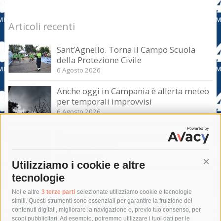
Articoli recenti
Sant’Agnello. Torna il Campo Scuola
della Protezione Civile
6 Agosto 2026
Anche oggi in Campania è allerta meteo
per temporali improvvisi
6 Agosto 2026
Domani e sabato interrotta la linea Eav
Napoli-Sorrento
6 Agosto 2026
Utilizziamo i cookie e altre
Cont
tecnologie
Tag
Noi e altre
3 terze parti
selezionate utilizziamo cookie e tecnologie
simili. Questi strumenti sono essenziali per garantire la fruizione dei
contenuti digitali, migliorare la navigazione e, previo tuo consenso, per
acqua
allerta meteo
anas
scopi pubblicitari. Ad esempio, potremmo utilizzare i tuoi dati per le