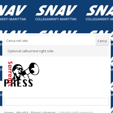
Optional callout text right side.
Home
/
Attualità
/
Massa Lubrense
/
I cittadini della penisola