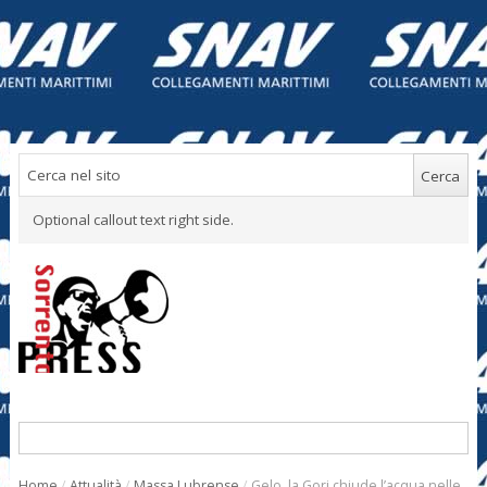
Optional callout text right side.
Home
/
Attualità
/
Massa Lubrense
/
Gelo, la Gori chiude l’acqua nelle