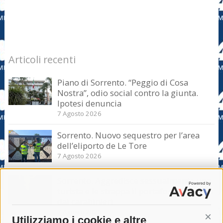
Articoli recenti
Piano di Sorrento. “Peggio di Cosa
Nostra”, odio social contro la giunta.
Ipotesi denuncia
7 Agosto 2026
Sorrento. Nuovo sequestro per l’area
dell’eliporto de Le Tore
7 Agosto 2026
Sorrento. Aggredisce sessualmente una
turista e le strappa il portafogli, fermato
dai carabinieri
7 Agosto 2026
Utilizziamo i cookie e altre
Cont