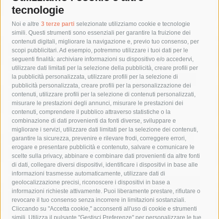
tecnologie
Tag
Noi e altre
3 terze parti
selezionate utilizziamo cookie e tecnologie
simili. Questi strumenti sono essenziali per garantire la fruizione dei
contenuti digitali, migliorare la navigazione e, previo tuo consenso, per
acqua
allerta meteo
anas
scopi pubblicitari. Ad esempio, potremmo utilizzare i tuoi dati per le
seguenti finalità: archiviare informazioni su dispositivo e/o accedervi,
area marina protetta di punta campanella
arresto
utilizzare dati limitati per la selezione della pubblicità, creare profili per
la pubblicità personalizzata, utilizzare profili per la selezione di
Asl Napoli 3 sud
capitaneria di porto
capri
carabinieri
pubblicità personalizzata, creare profili per la personalizzazione dei
castellammare di stabia
circumvesuviana
contenuti, utilizzare profili per la selezione di contenuti personalizzati,
misurare le prestazioni degli annunci, misurare le prestazioni dei
comune di sorrento
concerto
contagi
contenuti, comprendere il pubblico attraverso statistiche o la
combinazione di dati provenienti da fonti diverse, sviluppare e
costiera amalfitana
covid-19
eav
elezioni
migliorare i servizi, utilizzare dati limitati per la selezione dei contenuti,
fondazione sorrento
gori
guardia costiera
incidente
garantire la sicurezza, prevenire e rilevare frodi, correggere errori,
erogare e presentare pubblicità e contenuto, salvare e comunicare le
lavori
lorenzo balducelli
mare
massa lubrense
scelte sulla privacy, abbinare e combinare dati provenienti da altre fonti
di dati, collegare diversi dispositivi, identificare i dispositivi in base alle
massimo coppola
Meta
napoli
ordinanza
informazioni trasmesse automaticamente, utilizzare dati di
penisola sorrentina
piano di sorrento
polizia municipale
geolocalizzazione precisi, riconoscere i dispositivi in base a
informazioni richieste attivamente. Puoi liberamente prestare, rifiutare o
protezione civile
Regione Campania
sant'agnello
revocare il tuo consenso senza incorrere in limitazioni sostanziali.
Cliccando su "Accetta cookie," acconsenti all'uso di cookie e strumenti
sindaco cuomo
sorrento
studenti
temporali
treni
simili. Utilizza il pulsante "Gestisci Preferenze" per personalizzare le tue