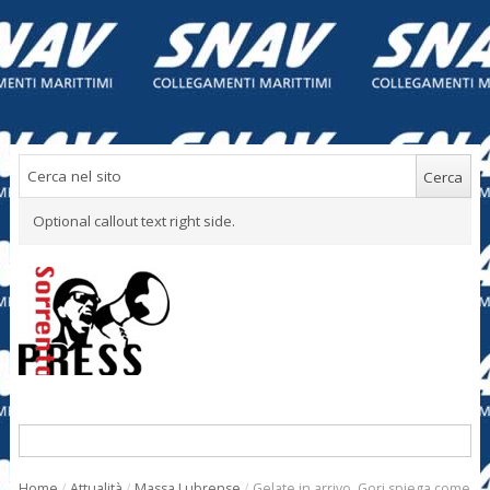
Optional callout text right side.
Home
/
Attualità
/
Massa Lubrense
/
Gelate in arrivo, Gori spiega come