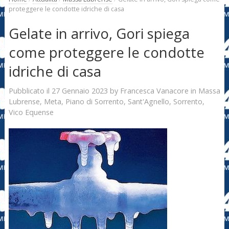
proteggere le condotte idriche di casa
Gelate in arrivo, Gori spiega
come proteggere le condotte
idriche di casa
27 Gennaio 2023
Francesca Vanacore
Pubblicato il
by
in
Massa
Lubrense
,
Meta
,
Piano di Sorrento
,
Sant'Agnello
,
Sorrento
,
Vico Equense