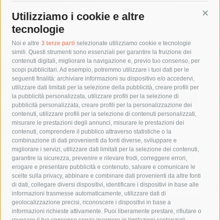
9 Agosto 2026
Utilizziamo i cookie e altre
Cont
tecnologie
Tag
Noi e altre
3 terze parti
selezionate utilizziamo cookie e tecnologie
simili. Questi strumenti sono essenziali per garantire la fruizione dei
contenuti digitali, migliorare la navigazione e, previo tuo consenso, per
acqua
allerta meteo
anas
scopi pubblicitari. Ad esempio, potremmo utilizzare i tuoi dati per le
seguenti finalità: archiviare informazioni su dispositivo e/o accedervi,
area marina protetta di punta campanella
arresto
utilizzare dati limitati per la selezione della pubblicità, creare profili per
la pubblicità personalizzata, utilizzare profili per la selezione di
Asl Napoli 3 sud
capitaneria di porto
capri
carabinieri
pubblicità personalizzata, creare profili per la personalizzazione dei
castellammare di stabia
circumvesuviana
contenuti, utilizzare profili per la selezione di contenuti personalizzati,
misurare le prestazioni degli annunci, misurare le prestazioni dei
comune di sorrento
concerto
contagi
contenuti, comprendere il pubblico attraverso statistiche o la
combinazione di dati provenienti da fonti diverse, sviluppare e
costiera amalfitana
covid-19
eav
elezioni
migliorare i servizi, utilizzare dati limitati per la selezione dei contenuti,
fondazione sorrento
gori
guardia costiera
incidente
garantire la sicurezza, prevenire e rilevare frodi, correggere errori,
erogare e presentare pubblicità e contenuto, salvare e comunicare le
lavori
lorenzo balducelli
mare
massa lubrense
scelte sulla privacy, abbinare e combinare dati provenienti da altre fonti
di dati, collegare diversi dispositivi, identificare i dispositivi in base alle
massimo coppola
Meta
napoli
ordinanza
informazioni trasmesse automaticamente, utilizzare dati di
penisola sorrentina
piano di sorrento
polizia municipale
geolocalizzazione precisi, riconoscere i dispositivi in base a
informazioni richieste attivamente. Puoi liberamente prestare, rifiutare o
protezione civile
Regione Campania
sant'agnello
revocare il tuo consenso senza incorrere in limitazioni sostanziali.