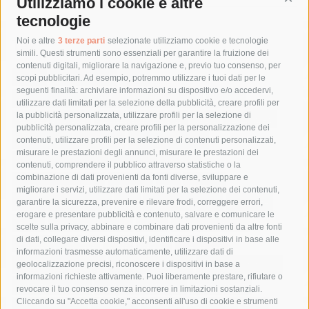
Utilizziamo i cookie e altre
Cont
tecnologie
Tag
Noi e altre
3 terze parti
selezionate utilizziamo cookie e tecnologie
simili. Questi strumenti sono essenziali per garantire la fruizione dei
contenuti digitali, migliorare la navigazione e, previo tuo consenso, per
acqua
allerta meteo
anas
scopi pubblicitari. Ad esempio, potremmo utilizzare i tuoi dati per le
seguenti finalità: archiviare informazioni su dispositivo e/o accedervi,
area marina protetta di punta campanella
arresto
utilizzare dati limitati per la selezione della pubblicità, creare profili per
la pubblicità personalizzata, utilizzare profili per la selezione di
Asl Napoli 3 sud
capitaneria di porto
capri
carabinieri
pubblicità personalizzata, creare profili per la personalizzazione dei
castellammare di stabia
circumvesuviana
contenuti, utilizzare profili per la selezione di contenuti personalizzati,
misurare le prestazioni degli annunci, misurare le prestazioni dei
comune di sorrento
concerto
contagi
contenuti, comprendere il pubblico attraverso statistiche o la
combinazione di dati provenienti da fonti diverse, sviluppare e
costiera amalfitana
covid-19
eav
elezioni
migliorare i servizi, utilizzare dati limitati per la selezione dei contenuti,
fondazione sorrento
gori
guardia costiera
incidente
garantire la sicurezza, prevenire e rilevare frodi, correggere errori,
erogare e presentare pubblicità e contenuto, salvare e comunicare le
lavori
lorenzo balducelli
mare
massa lubrense
scelte sulla privacy, abbinare e combinare dati provenienti da altre fonti
di dati, collegare diversi dispositivi, identificare i dispositivi in base alle
massimo coppola
Meta
napoli
ordinanza
informazioni trasmesse automaticamente, utilizzare dati di
penisola sorrentina
piano di sorrento
polizia municipale
geolocalizzazione precisi, riconoscere i dispositivi in base a
informazioni richieste attivamente. Puoi liberamente prestare, rifiutare o
protezione civile
Regione Campania
sant'agnello
revocare il tuo consenso senza incorrere in limitazioni sostanziali.
Cliccando su "Accetta cookie," acconsenti all'uso di cookie e strumenti
sindaco cuomo
sorrento
studenti
temporali
treni