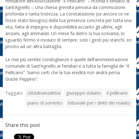
fondatore dell’Associazione “Il Pellicano” – ricorda il sindaco di
Sant’Agnello -. Una chiesa gremita pervasa da commozione
profonda e tanta tristezza. La constatazione (se ancora ce ne
fosse stato bisogno) della tua presenza concreta per tutta una
vita, fatta di impegno e disponibilità accanto gli ultimi, agli
anziani, agli ammalati. Un mese fa dietro la tua scrivania, lo
sguardo fermo e risoluto di sempre, solo i gesti più stanchi, eri
pronto ad un’ altra battaglia.
Le mie più sentite condoglianze e quelle dell’amministrazione
comunale di Sant’Agnello ai familiari e a tutta la famiglia de “Il
Pellicano”. Siamo certi che la tua eredità non andrà persa.
Grazie Peppino”.
Taggato
cittadinanzattiva
giuseppe staiano
il pellicano
piano di sorrento
tribunale per i diritti del malato
Share this post