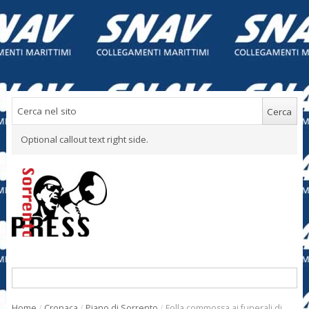
Optional callout text right side.
Home
/
Cronaca
/
Piano di Sorrento
/
Folla commossa ai funerali di