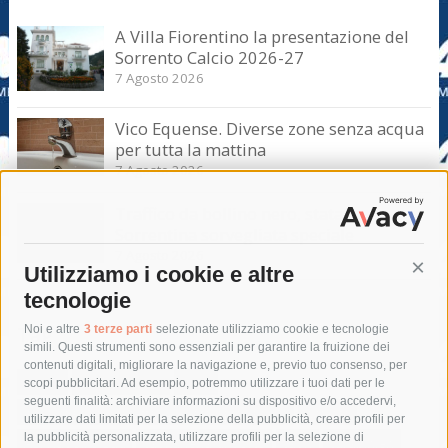
A Villa Fiorentino la presentazione del
Sorrento Calcio 2026-27
7 Agosto 2026
Vico Equense. Diverse zone senza acqua
per tutta la mattina
7 Agosto 2026
Traffico da bollino nero, statale
Sorrentina sorvegliata speciale
7 Agosto 2026
Utilizziamo i cookie e altre
Cont
tecnologie
Tag
Noi e altre
3 terze parti
selezionate utilizziamo cookie e tecnologie
simili. Questi strumenti sono essenziali per garantire la fruizione dei
contenuti digitali, migliorare la navigazione e, previo tuo consenso, per
acqua
allerta meteo
anas
scopi pubblicitari. Ad esempio, potremmo utilizzare i tuoi dati per le
seguenti finalità: archiviare informazioni su dispositivo e/o accedervi,
area marina protetta di punta campanella
arresto
utilizzare dati limitati per la selezione della pubblicità, creare profili per
la pubblicità personalizzata, utilizzare profili per la selezione di
Asl Napoli 3 sud
capitaneria di porto
capri
carabinieri