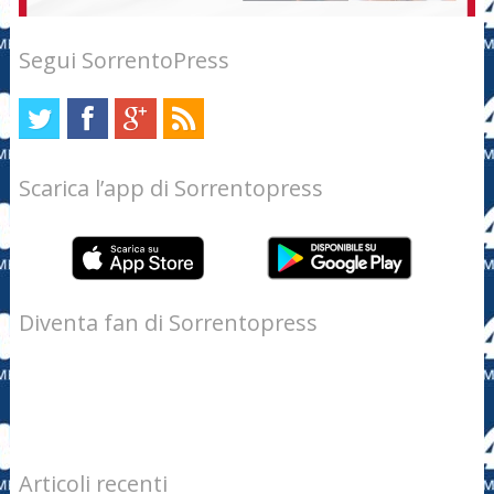
Segui SorrentoPress
Scarica l’app di Sorrentopress
Diventa fan di Sorrentopress
Articoli recenti