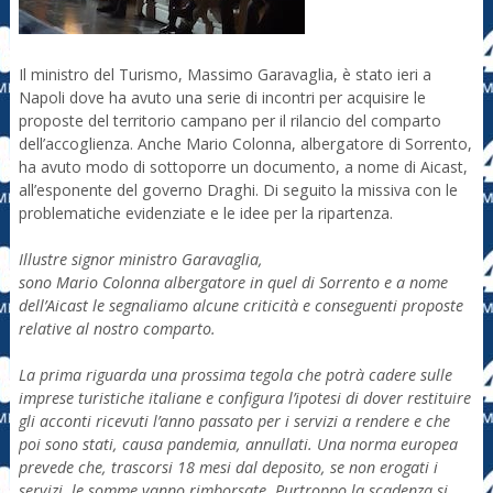
Il ministro del Turismo, Massimo Garavaglia, è stato ieri a
Napoli dove ha avuto una serie di incontri per acquisire le
proposte del territorio campano per il rilancio del comparto
dell’accoglienza. Anche Mario Colonna, albergatore di Sorrento,
ha avuto modo di sottoporre un documento, a nome di Aicast,
all’esponente del governo Draghi. Di seguito la missiva con le
problematiche evidenziate e le idee per la ripartenza.
Illustre signor ministro Garavaglia,
sono Mario Colonna albergatore in quel di Sorrento e a nome
dell’Aicast le segnaliamo alcune criticità e conseguenti proposte
relative al nostro comparto.
La prima riguarda una prossima tegola che potrà cadere sulle
imprese turistiche italiane e configura l’ipotesi di dover restituire
gli acconti ricevuti l’anno passato per i servizi a rendere e che
poi sono stati, causa pandemia, annullati. Una norma europea
prevede che, trascorsi 18 mesi dal deposito, se non erogati i
servizi, le somme vanno rimborsate. Purtroppo la scadenza si