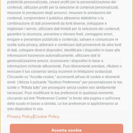
pubblicità personalizzata, creare profili per la personalizzazione dei
castellammare di stabia
circumvesuviana
contenuti, utilizzare profili per la selezione di contenuti personalizzati,
misurare le prestazioni degli annunci, misurare le prestazioni dei
comune di sorrento
concerto
contagi
contenuti, comprendere il pubblico attraverso statistiche o la
combinazione di dati provenienti da fonti diverse, sviluppare e
costiera amalfitana
covid-19
eav
elezioni
migliorare i servizi, utilizzare dati limitati per la selezione dei contenuti,
fondazione sorrento
gori
guardia costiera
incidente
garantire la sicurezza, prevenire e rilevare frodi, correggere errori,
erogare e presentare pubblicità e contenuto, salvare e comunicare le
lavori
lorenzo balducelli
mare
massa lubrense
scelte sulla privacy, abbinare e combinare dati provenienti da altre fonti
di dati, collegare diversi dispositivi, identificare i dispositivi in base alle
massimo coppola
Meta
napoli
ordinanza
informazioni trasmesse automaticamente, utilizzare dati di
penisola sorrentina
piano di sorrento
polizia municipale
geolocalizzazione precisi, riconoscere i dispositivi in base a
informazioni richieste attivamente. Puoi liberamente prestare, rifiutare o
protezione civile
Regione Campania
sant'agnello
revocare il tuo consenso senza incorrere in limitazioni sostanziali.
Cliccando su "Accetta cookie," acconsenti all'uso di cookie e strumenti
sindaco cuomo
sorrento
studenti
temporali
treni
simili. Utilizza il pulsante "Gestisci Preferenze" per personalizzare le tue
turismo
Vico Equense
villa fiorentino
vincenzo de luca
scelte o "Rifiuta tutto" per proseguire senza cookie non strettamente
necessari. Puoi modificare le tue preferenze in qualsiasi momento
cliccando sul link "Preferenze Cookie" in fondo alla pagina o sull'icona
dello scudo in basso a sinistra. Le tue preferenze si applicheranno al
solo dispositivo in uso.
© 2015 SorrentoPress. All rights reserved.
|
Privacy Policy
Cookie Policy
Il giornale online della Penisola Sorrentina
Privacy policy
-
Cookie Policy
Accetta cookie