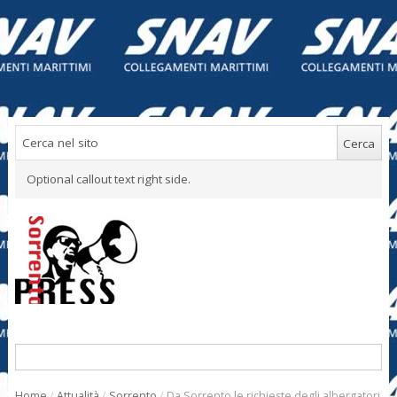
Optional callout text right side.
Home
/
Attualità
/
Sorrento
/
Da Sorrento le richieste degli albergatori