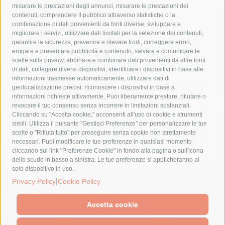
misurare le prestazioni degli annunci, misurare le prestazioni dei
comune di sorrento
concerto
contagi
contenuti, comprendere il pubblico attraverso statistiche o la
combinazione di dati provenienti da fonti diverse, sviluppare e
costiera amalfitana
covid-19
eav
elezioni
migliorare i servizi, utilizzare dati limitati per la selezione dei contenuti,
fondazione sorrento
gori
guardia costiera
incidente
garantire la sicurezza, prevenire e rilevare frodi, correggere errori,
erogare e presentare pubblicità e contenuto, salvare e comunicare le
lavori
lorenzo balducelli
mare
massa lubrense
scelte sulla privacy, abbinare e combinare dati provenienti da altre fonti
di dati, collegare diversi dispositivi, identificare i dispositivi in base alle
massimo coppola
Meta
napoli
ordinanza
informazioni trasmesse automaticamente, utilizzare dati di
penisola sorrentina
piano di sorrento
polizia municipale
geolocalizzazione precisi, riconoscere i dispositivi in base a
informazioni richieste attivamente. Puoi liberamente prestare, rifiutare o
protezione civile
Regione Campania
sant'agnello
revocare il tuo consenso senza incorrere in limitazioni sostanziali.
Cliccando su "Accetta cookie," acconsenti all'uso di cookie e strumenti
sindaco cuomo
sorrento
studenti
temporali
treni
simili. Utilizza il pulsante "Gestisci Preferenze" per personalizzare le tue
turismo
Vico Equense
villa fiorentino
vincenzo de luca
scelte o "Rifiuta tutto" per proseguire senza cookie non strettamente
necessari. Puoi modificare le tue preferenze in qualsiasi momento
cliccando sul link "Preferenze Cookie" in fondo alla pagina o sull'icona
dello scudo in basso a sinistra. Le tue preferenze si applicheranno al
solo dispositivo in uso.
© 2015 SorrentoPress. All rights reserved.
|
Privacy Policy
Cookie Policy
Il giornale online della Penisola Sorrentina
Privacy policy
-
Cookie Policy
Accetta cookie