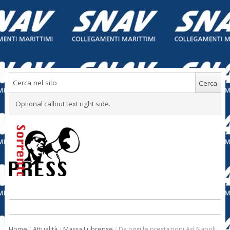
Optional callout text right side.
Home
/
Attualità
/
Massa Lubrense
/
Da oggi le prestazioni Asl Napoli