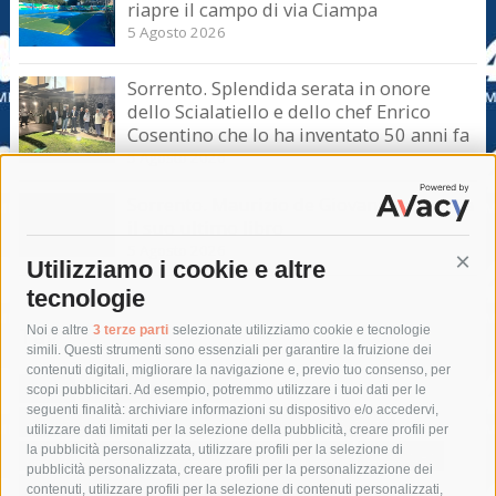
riapre il campo di via Ciampa
5 Agosto 2026
Sorrento. Splendida serata in onore
dello Scialatiello e dello chef Enrico
Cosentino che lo ha inventato 50 anni fa
5 Agosto 2026
Sorrento. Maurizio de Giovanni presenta
il suo ultimo libro
5 Agosto 2026
Utilizziamo i cookie e altre
Cont
tecnologie
Tag
Noi e altre
3 terze parti
selezionate utilizziamo cookie e tecnologie
simili. Questi strumenti sono essenziali per garantire la fruizione dei
contenuti digitali, migliorare la navigazione e, previo tuo consenso, per
acqua
allerta meteo
anas
scopi pubblicitari. Ad esempio, potremmo utilizzare i tuoi dati per le
seguenti finalità: archiviare informazioni su dispositivo e/o accedervi,
area marina protetta di punta campanella
arresto
utilizzare dati limitati per la selezione della pubblicità, creare profili per
la pubblicità personalizzata, utilizzare profili per la selezione di
Asl Napoli 3 sud
capitaneria di porto
capri
carabinieri
pubblicità personalizzata, creare profili per la personalizzazione dei
castellammare di stabia
circumvesuviana
contenuti, utilizzare profili per la selezione di contenuti personalizzati,