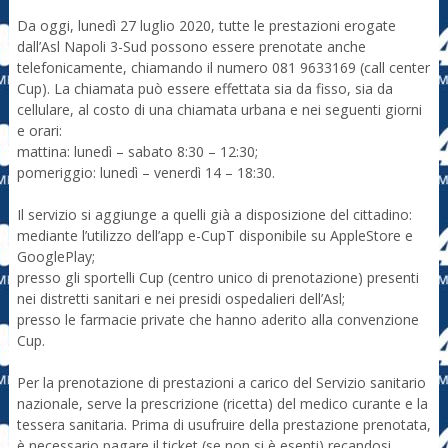
Da oggi, lunedì 27 luglio 2020, tutte le prestazioni erogate
dall’Asl Napoli 3-Sud possono essere prenotate anche
telefonicamente, chiamando il numero 081 9633169 (call center
Cup). La chiamata può essere effettata sia da fisso, sia da
cellulare, al costo di una chiamata urbana e nei seguenti giorni
e orari:
mattina: lunedì – sabato 8:30 – 12:30;
pomeriggio: lunedì – venerdì 14 – 18:30.
Il servizio si aggiunge a quelli già a disposizione del cittadino:
mediante l’utilizzo dell’app e-CupT disponibile su AppleStore e
GooglePlay;
presso gli sportelli Cup (centro unico di prenotazione) presenti
nei distretti sanitari e nei presidi ospedalieri dell’Asl;
presso le farmacie private che hanno aderito alla convenzione
Cup.
Per la prenotazione di prestazioni a carico del Servizio sanitario
nazionale, serve la prescrizione (ricetta) del medico curante e la
tessera sanitaria. Prima di usufruire della prestazione prenotata,
è necessario pagare il ticket (se non si è esenti) recandosi